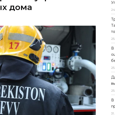
У
ых дома
24
Т
Т
т
25
В
о
б
25
Д
в
25
В
п
31
.