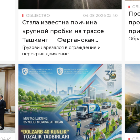
ОБ
Про
ОБЩЕСТВО
04
.
08
.
2026
05
:
40
про
Стала известна причина
при
крупной пробки на трассе
Обра
жи
Ташкент — Ферганская
Грузовик врезался в ограждение и
долина
перекрыл движение.
04
:
49
ОБ