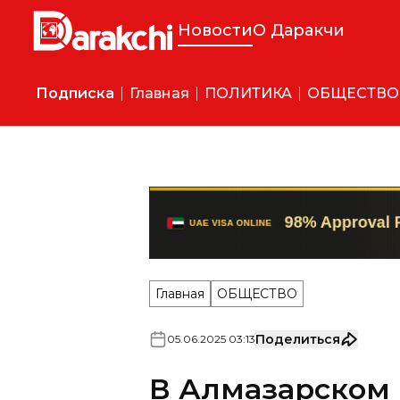
Новости
О Даракчи
Подписка
Главная
ПОЛИТИКА
ОБЩЕСТВО
Главная
ОБЩЕСТВО
Поделиться
05
.
06
.
2025
03
:
13
В Алмазарском