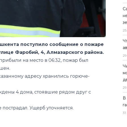
С
н
з
25
Ч
Ташкента поступило сообщение о пожаре
а
улице Фаробий, 4, Алмазарского района.
29
рибыли на место в 06:32, пожар был
Ч
ушен.
м
казанному адресу хранились горюче-
д
29
ждены 4 дома, стоявшие рядом друг с
В
г
е пострадал. Ущерб уточняется.
31
.