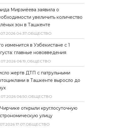
аида Мирзиёева заявила о
еобходимости увеличить количество
елёных зон в Ташкенте
.
07
.
2026
04
:
37
,
ОБЩЕСТВО
то изменится в Узбекистане с 1
вгуста: главные нововведения
.
07
.
2026
06
:
19
,
ОБЩЕСТВО
исло жертв ДТП с патрульными
отоциклами в Ташкенте выросло до
вух
.
07
.
2026
06
:
50
,
ОБЩЕСТВО
 Чирчике открыли круглосуточную
астрономическую улицу
07
.
2026
17
:
07
,
ОБЩЕСТВО