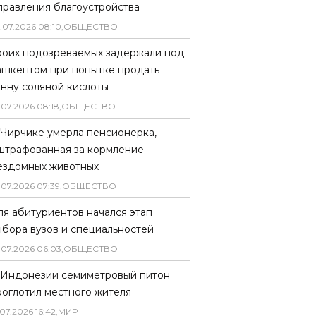
правления благоустройства
.
07
.
2026
08
:
10
,
ОБЩЕСТВО
роих подозреваемых задержали под
ашкентом при попытке продать
онну соляной кислоты
.
07
.
2026
08
:
18
,
ОБЩЕСТВО
 Чирчике умерла пенсионерка,
штрафованная за кормление
ездомных животных
.
07
.
2026
07
:
39
,
ОБЩЕСТВО
ля абитуриентов начался этап
ыбора вузов и специальностей
.
07
.
2026
06
:
03
,
ОБЩЕСТВО
 Индонезии семиметровый питон
роглотил местного жителя
07
.
2026
16
:
42
,
МИР