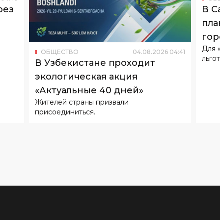
рез
В С
пла
гор
Для 
ОБЩЕСТВО
04
.
08
.
2026
04
:
41
льгот
В Узбекистане проходит
экологическая акция
«Актуальные 40 дней»
Жителей страны призвали
присоединиться.