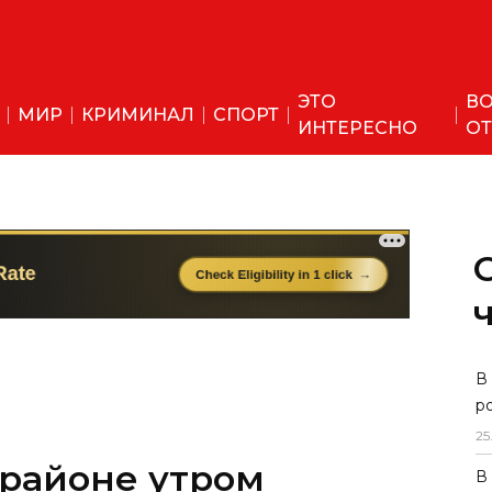
ЭТО
ВО
МИР
КРИМИНАЛ
СПОРТ
ИНТЕРЕСНО
ОТ
В
р
25
 районе утром
В