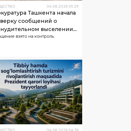
ЩЕСТВО
04
.
08
.
2026
05
:
29
куратура Ташкента начала
верку сообщений о
нудительном выселении
щение взято на контроль.
телей
ЩЕСТВО
04
.
08
.
2026
04
:
36