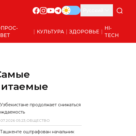
Русский
ПРОС-
HI-
КУЛЬТУРА
ЗДОРОВЬЕ
ВЕТ
TECH
Самые
читаемые
 Узбекистане продолжает снижаться
ождаемость
.
07
.
2026
05
:
23
,
ОБЩЕСТВО
 Ташкенте оштрафован начальник