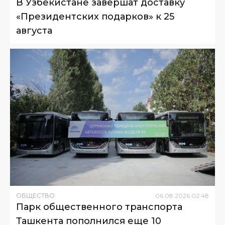
В Узбекистане завершат доставку
«Президентских подарков» к 25
августа
ОБЩЕСТВО
06
.
08
.
2026
02
:
48
Парк общественного транспорта
Ташкента пополнился еще 10