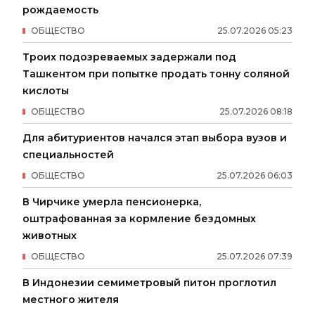
рождаемость
ОБЩЕСТВО
25
.
07
.
2026
05
:
23
Троих подозреваемых задержали под
Ташкентом при попытке продать тонну соляной
кислоты
ОБЩЕСТВО
25
.
07
.
2026
08
:
18
Для абитуриентов начался этап выбора вузов и
специальностей
ОБЩЕСТВО
25
.
07
.
2026
06
:
03
В Чирчике умерла пенсионерка,
оштрафованная за кормление бездомных
животных
ОБЩЕСТВО
25
.
07
.
2026
07
:
39
В Индонезии семиметровый питон проглотил
местного жителя