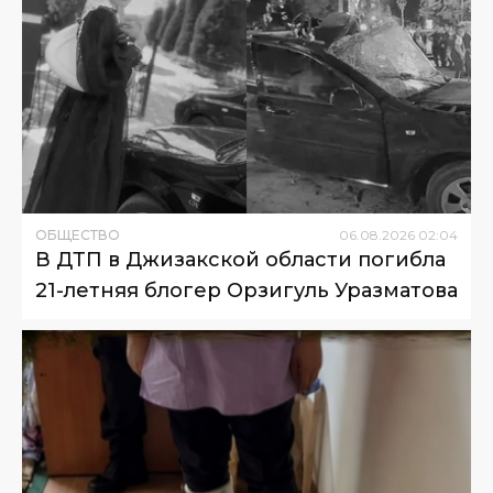
ОБЩЕСТВО
06
.
08
.
2026
02
:
04
В ДТП в Джизакской области погибла
21-летняя блогер Орзигуль Уразматова