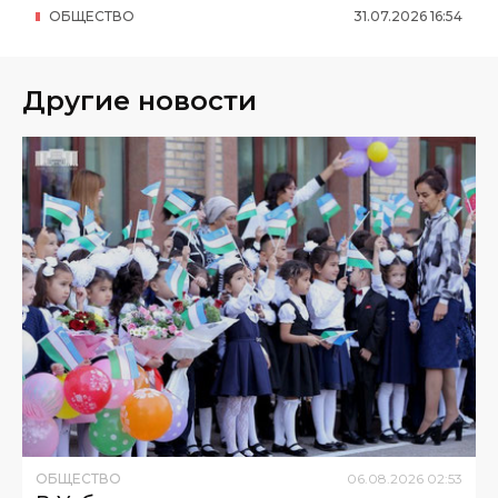
ОБЩЕСТВО
31
.
07
.
2026
16
:
54
Другие новости
ОБЩЕСТВО
06
.
08
.
2026
02
:
53