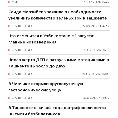
МИР
31
.
07
.
2026
16
:
42
Саида Мирзиёева заявила о необходимости
увеличить количество зелёных зон в Ташкенте
ОБЩЕСТВО
25
.
07
.
2026
04
:
37
Что изменится в Узбекистане с 1 августа:
главные нововведения
ОБЩЕСТВО
29
.
07
.
2026
06
:
19
Число жертв ДТП с патрульными мотоциклами в
Ташкенте выросло до двух
ОБЩЕСТВО
29
.
07
.
2026
06
:
50
В Чирчике открыли круглосуточную
гастрономическую улицу
ОБЩЕСТВО
31
.
07
.
2026
17
:
07
В Ташкенте с начала года оштрафовали почти
80 тысяч безбилетников