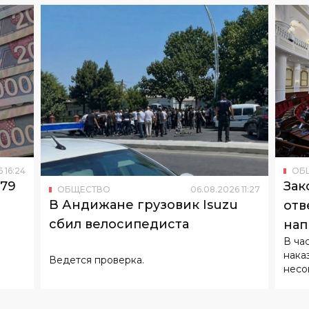
6
16
:
24
ОБ
179
Зак
ОБЩЕСТВО
06
.
08
.
2026
11
:
27
В Андижане грузовик Isuzu
отв
сбил велосипедиста
нап
В ча
нака
Ведется проверка.
несо