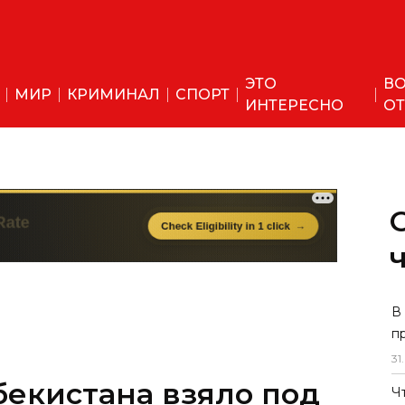
ЭТО
ВО
МИР
КРИМИНАЛ
СПОРТ
ИНТЕРЕСНО
ОТ
В
п
31
.
бекистана взяло под
Ч