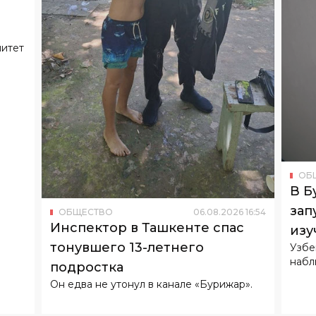
митет
ОБ
В Б
зап
ОБЩЕСТВО
06
.
08
.
2026
16
:
54
Инспектор в Ташкенте спас
изу
тонувшего 13-летнего
Узбе
набл
подростка
Он едва не утонул в канале «Бурижар».