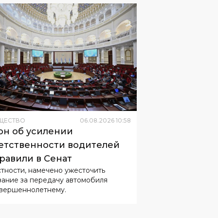
ЩЕСТВО
06
.
08
.
2026
10
:
58
он об усилении
етственности водителей
равили в Сенат
стности, намечено ужесточить
зание за передачу автомобиля
вершеннолетнему.