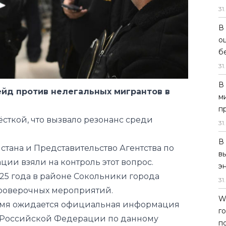
31
.
В
о
б
31
.
В
ейд против нелегальных мигрантов в
м
п
ёсткой, что вызвало резонанс среди
31
.
В
стана и Представительство Агентства по
в
ии взяли на контроль этот вопрос.
э
5 года в районе Сокольники города
31
.
роверочных мероприятий.
W
ремя ожидается официальная информация
г
в Российской Федерации по данному
п