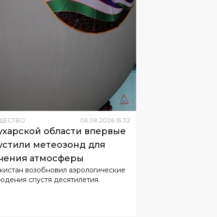
ЩЕСТВО
06
.
08
.
2026
16
:
32
ухарской области впервые
устили метеозонд для
чения атмосферы
кистан возобновил аэрологические
юдения спустя десятилетия.