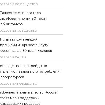
07
.
2026
19
:
00
,
ОБЩЕСТВО
 Ташкенте с начала года
штрафовали почти 80 тысяч
езбилетников
07
.
2026
16
:
54
,
ОБЩЕСТВО
 Испании крупнейший
играционный кризис: в Сеуту
рорвались до 60 тысяч человек
07
.
2026
17
:
04
,
МИР
 столице начались рейды по
ыявлению незаконного потребления
нергоресурсов
07
.
2026
16
:
43
,
ОБЩЕСТВО
ildberries и правительство России
отовят меры поддержки
острадавших продавцов