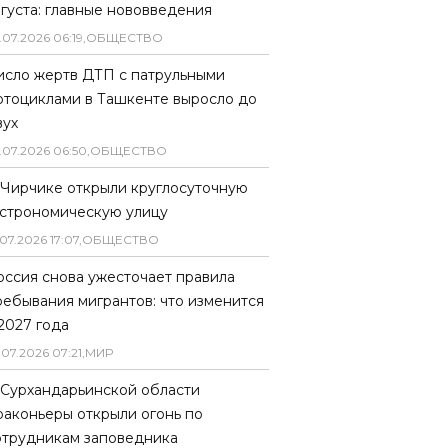
вгуста: главные нововведения
.
07
.
2026
06
:
19
,
ОБЩЕСТВО
исло жертв ДТП с патрульными
отоциклами в Ташкенте выросло до
вух
.
07
.
2026
06
:
50
,
ОБЩЕСТВО
 Чирчике открыли круглосуточную
астрономическую улицу
07
.
2026
17
:
07
,
ОБЩЕСТВО
оссия снова ужесточает правила
ребывания мигрантов: что изменится
 2027 года
.
07
.
2026
07
:
21
,
МИР
 Сурхандарьинской области
раконьеры открыли огонь по
отрудникам заповедника