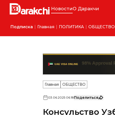
Новости
О Даракчи
Подписка
Главная
ПОЛИТИКА
ОБЩЕСТВО
Главная
ОБЩЕСТВО
Поделиться
03
.
06
.
2025
06
:
18
Консульство Уз