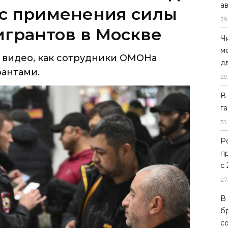
а
ос применения силы
29
грантов в Москве
Ч
м
ь видео, как сотрудники ОМОНа
д
антами.
29
В
г
31
.
Р
п
с
27
В
б
с