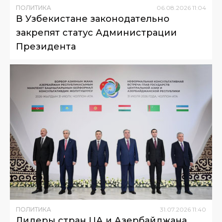
ПОЛИТИКА
06
.
08
.
2026
11
:
04
В Узбекистане законодательно
закрепят статус Администрации
Президента
ПОЛИТИКА
31
.
07
.
2026
11
:
40
Лидеры стран ЦА и Азербайджана