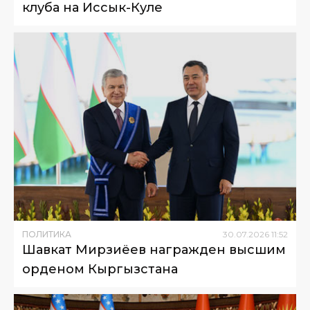
клуба на Иссык-Куле
ПОЛИТИКА
30
.
07
.
2026
11
:
52
Шавкат Мирзиёев награжден высшим
орденом Кыргызстана