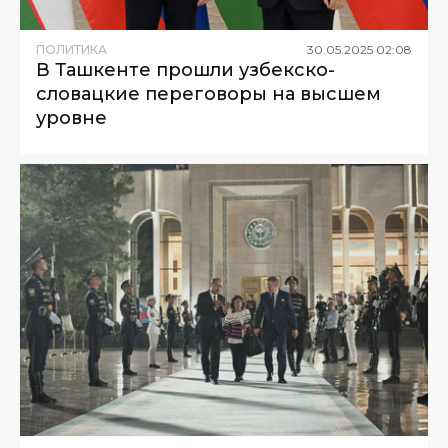
ПОЛИТИКА
30
.
05
.
2025
02
:
08
В Ташкенте прошли узбекско-
словацкие переговоры на высшем
уровне