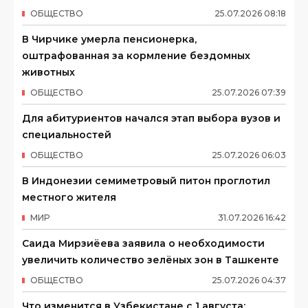
ОБЩЕСТВО
25
.
07
.
2026
08
:
18
В Чирчике умерла пенсионерка,
оштрафованная за кормление бездомных
животных
ОБЩЕСТВО
25
.
07
.
2026
07
:
39
Для абитуриентов начался этап выбора вузов и
специальностей
ОБЩЕСТВО
25
.
07
.
2026
06
:
03
В Индонезии семиметровый питон проглотил
местного жителя
МИР
31
.
07
.
2026
16
:
42
Саида Мирзиёева заявила о необходимости
увеличить количество зелёных зон в Ташкенте
ОБЩЕСТВО
25
.
07
.
2026
04
:
37
Что изменится в Узбекистане с 1 августа: