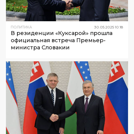
ПОЛИТИКА
30
.
05
.
2025
10
:
18
В резиденции «Куксарой» прошла
официальная встреча Премьер-
министра Словакии