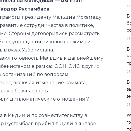
 развитие сотрудничества в политике,
27
зме. Стороны договорились рассмотреть
В
йсов, упрощения визового режима и
б
 в вузах Узбекистана.
с
азил готовность Мальдив к дальнейшему
31
.
збекистаном в рамках ООН, ОИС, других
В
 организаций по вопросам,
м
рес, включая изменение климата,
п
ьную безопасность.
31
.
вили дипломатические отношения 7
В
в
а в Индии и по совместительству в
э
р Рустамбаев
прибыл
в Дели в январе
31
.
лял дипломатическую миссию нашей страны
W
г
п