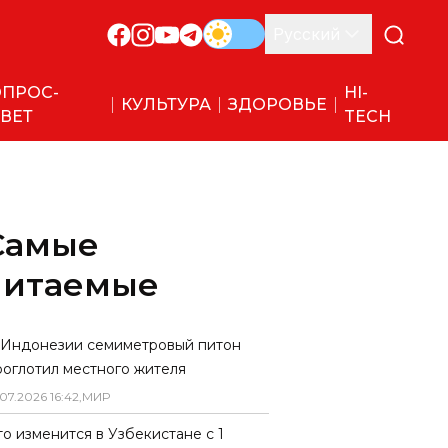
Русский
ПРОС-
HI-
КУЛЬТУРА
ЗДОРОВЬЕ
ВЕТ
TECH
Самые
читаемые
 Индонезии семиметровый питон
роглотил местного жителя
07
.
2026
16
:
42
,
МИР
то изменится в Узбекистане с 1