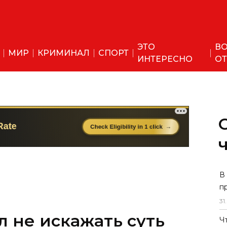
ЭТО
ВО
МИР
КРИМИНАЛ
СПОРТ
ИНТЕРЕСНО
ОТ
В
п
31
.
 не искажать суть
Ч