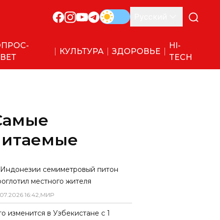
Русский
ПРОС-
HI-
КУЛЬТУРА
ЗДОРОВЬЕ
ВЕТ
TECH
Самые
читаемые
 Индонезии семиметровый питон
роглотил местного жителя
07
.
2026
16
:
42
,
МИР
то изменится в Узбекистане с 1