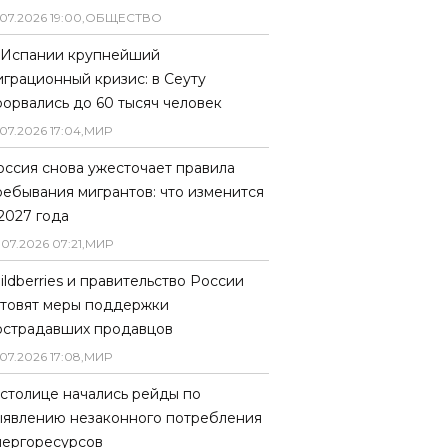
07
.
2026
19
:
00
,
ОБЩЕСТВО
 Испании крупнейший
играционный кризис: в Сеуту
рорвались до 60 тысяч человек
07
.
2026
17
:
04
,
МИР
оссия снова ужесточает правила
ребывания мигрантов: что изменится
 2027 года
.
07
.
2026
07
:
21
,
МИР
ildberries и правительство России
отовят меры поддержки
острадавших продавцов
07
.
2026
17
:
08
,
МИР
 столице начались рейды по
ыявлению незаконного потребления
нергоресурсов