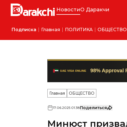
Новости
О Даракчи
Подписка
Главная
ПОЛИТИКА
ОБЩЕСТВО
Главная
ОБЩЕСТВО
Поделиться
17
.
06
.
2025
01
:
38
Минюст призвал