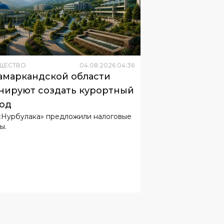
ЩЕСТВО
04
.
08
.
2026
04
:
36
амаркандской области
нируют создать курортный
од
«Нурбулака» предложили налоговые
ы.