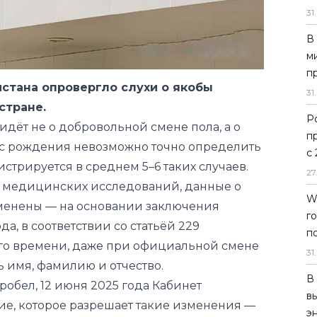
31
.
В
м
п
стана опровергло слухи о якобы
31
.
стране.
Р
идёт не о добровольной смене пола, а о
п
а с рождения невозможно точно определить
с
стрируется в среднем 5–6 таких случаев.
27
х медицинских исследований, данные о
W
менены — на основании заключения
г
ода, в соответствии со статьёй 229
п
го времени, даже при официальной смене
31
.
 имя, фамилию и отчество.
В
робел, 12 июня 2025 года Кабинет
в
е, которое разрешает такие изменения —
э