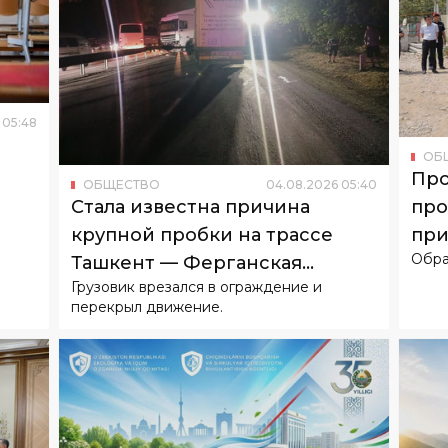
05
:
48
ОБ
Про
ОБЩЕСТВО
04
.
08
.
2026
05
:
40
про
Стала известна причина
при
крупной пробки на трассе
Обра
жи
Ташкент — Ферганская
Грузовик врезался в ограждение и
долина
перекрыл движение.