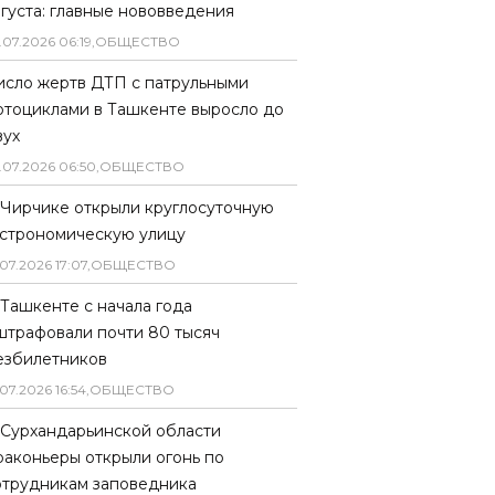
вгуста: главные нововведения
.
07
.
2026
06
:
19
,
ОБЩЕСТВО
исло жертв ДТП с патрульными
отоциклами в Ташкенте выросло до
вух
.
07
.
2026
06
:
50
,
ОБЩЕСТВО
 Чирчике открыли круглосуточную
астрономическую улицу
07
.
2026
17
:
07
,
ОБЩЕСТВО
 Ташкенте с начала года
штрафовали почти 80 тысяч
езбилетников
07
.
2026
16
:
54
,
ОБЩЕСТВО
 Сурхандарьинской области
раконьеры открыли огонь по
отрудникам заповедника