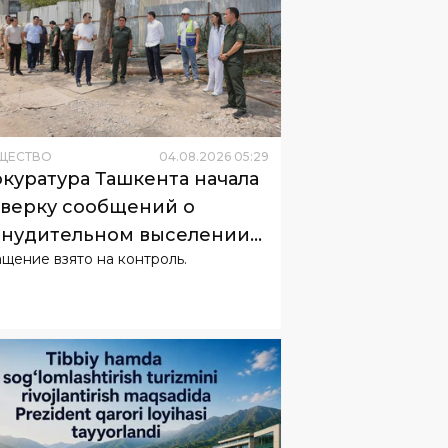
ЩЕСТВО
04
.
08
.
2026
05
:
29
куратура Ташкента начала
верку сообщений о
нудительном выселении
щение взято на контроль.
телей