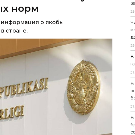
а
ых норм
29
ь информация о якобы
Ч
м
в стране.
д
29
В
г
31
.
В
о
б
31
.
В
б
с