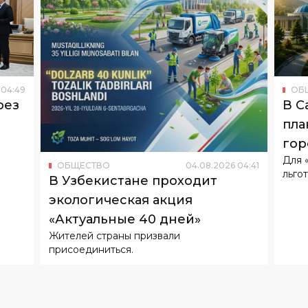
04
:
49
ОБ
рез
В С
пла
гор
Для 
ОБЩЕСТВО
04
.
08
.
2026
04
:
41
льгот
В Узбекистане проходит
экологическая акция
«Актуальные 40 дней»
Жителей страны призвали
присоединиться.