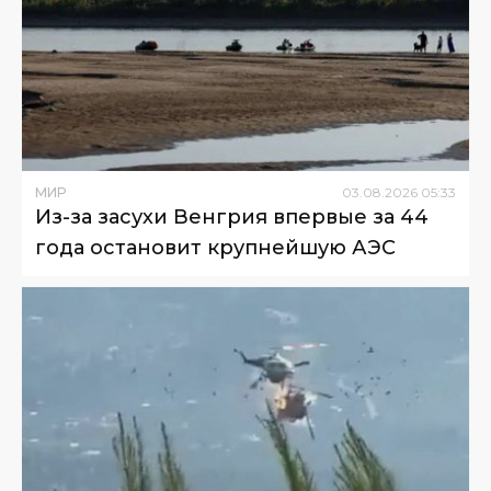
МИР
03
.
08
.
2026
05
:
33
Из-за засухи Венгрия впервые за 44
года остановит крупнейшую АЭС