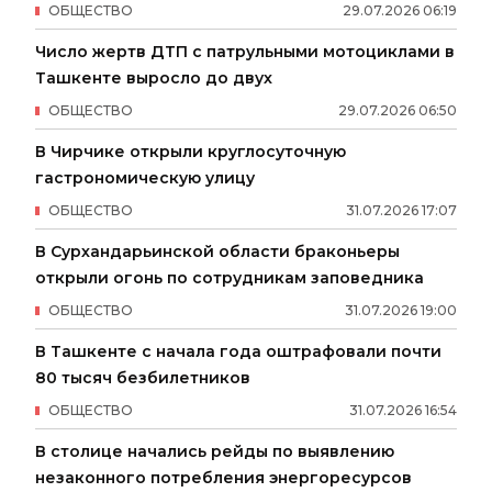
ОБЩЕСТВО
29
.
07
.
2026
06
:
19
Число жертв ДТП с патрульными мотоциклами в
Ташкенте выросло до двух
ОБЩЕСТВО
29
.
07
.
2026
06
:
50
В Чирчике открыли круглосуточную
гастрономическую улицу
ОБЩЕСТВО
31
.
07
.
2026
17
:
07
В Сурхандарьинской области браконьеры
открыли огонь по сотрудникам заповедника
ОБЩЕСТВО
31
.
07
.
2026
19
:
00
В Ташкенте с начала года оштрафовали почти
80 тысяч безбилетников
ОБЩЕСТВО
31
.
07
.
2026
16
:
54
В столице начались рейды по выявлению
незаконного потребления энергоресурсов