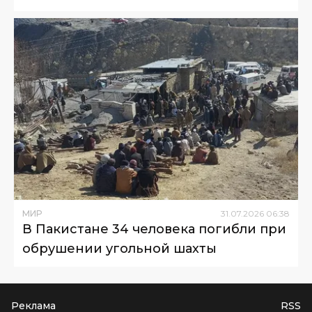
МИР
31
.
07
.
2026
06
:
38
В Пакистане 34 человека погибли при
обрушении угольной шахты
Реклама
RSS