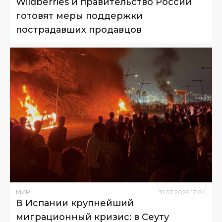
Wildberries и правительство России
готовят меры поддержки
пострадавших продавцов
МИР
31
.
07
.
2026
17
:
04
В Испании крупнейший
миграционный кризис: в Сеуту