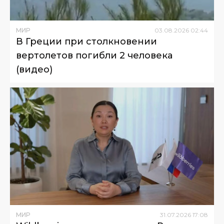
МИР
03
.
08
.
2026
02
:
44
В Греции при столкновении
вертолетов погибли 2 человека
(видео)
МИР
31
.
07
.
2026
17
:
08