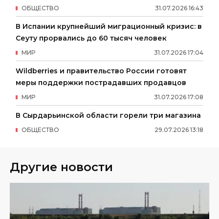
ОБЩЕСТВО
31
.
07
.
2026
16
:
43
В Испании крупнейший миграционный кризис: в
Сеуту прорвались до 60 тысяч человек
МИР
31
.
07
.
2026
17
:
04
Wildberries и правительство России готовят
меры поддержки пострадавших продавцов
МИР
31
.
07
.
2026
17
:
08
В Сырдарьинской области горели три магазина
ОБЩЕСТВО
29
.
07
.
2026
13
:
18
Другие новости