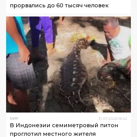
прорвались до 60 тысяч человек
МИР
31
.
07
.
2026
16
:
42
В Индонезии семиметровый питон
проглотил местного жителя