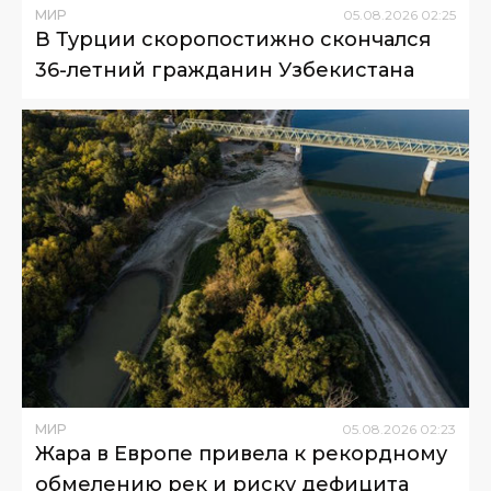
МИР
05
.
08
.
2026
02
:
25
В Турции скоропостижно скончался
36-летний гражданин Узбекистана
МИР
05
.
08
.
2026
02
:
23
Жара в Европе привела к рекордному
обмелению рек и риску дефицита