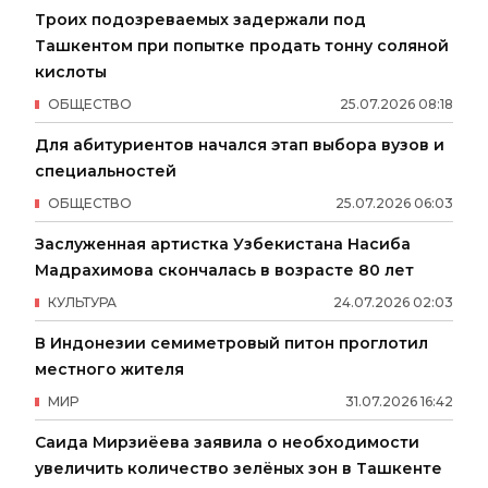
Троих подозреваемых задержали под
Ташкентом при попытке продать тонну соляной
кислоты
ОБЩЕСТВО
25
.
07
.
2026
08
:
18
Для абитуриентов начался этап выбора вузов и
специальностей
ОБЩЕСТВО
25
.
07
.
2026
06
:
03
Заслуженная артистка Узбекистана Насиба
Мадрахимова скончалась в возрасте 80 лет
КУЛЬТУРА
24
.
07
.
2026
02
:
03
В Индонезии семиметровый питон проглотил
местного жителя
МИР
31
.
07
.
2026
16
:
42
Саида Мирзиёева заявила о необходимости
увеличить количество зелёных зон в Ташкенте