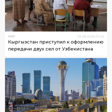
МИР
05
.
08
.
2026
07
:
02
Кыргызстан приступил к оформлению
передачи двух сел от Узбекистана