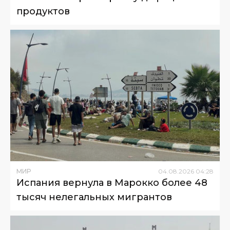
продуктов
МИР
04
.
08
.
2026
04
:
28
Испания вернула в Марокко более 48
тысяч нелегальных мигрантов