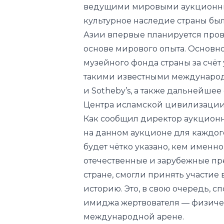
ведущими мировыми аукционными
культурное наследие страны бы
Азии впервые планир
уется
пров
основе мирового опыта. Основн
музейного фонда страны за счё
такими известными международн
и Sotheby’s, а также дальнейш
Центра исламской цивилизации
Как сообщил директор аукционног
на данном аукционе для каждог
будет чётко указано, кем именн
отечественные и зарубежные п
стране, смогли принять участие 
историю. Это, в свою очередь, 
имиджа жертвователя — физиче
международной арене.