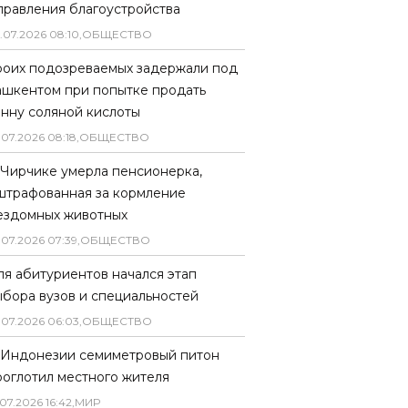
правления благоустройства
.
07
.
2026
08
:
10
,
ОБЩЕСТВО
роих подозреваемых задержали под
ашкентом при попытке продать
онну соляной кислоты
.
07
.
2026
08
:
18
,
ОБЩЕСТВО
 Чирчике умерла пенсионерка,
штрафованная за кормление
ездомных животных
.
07
.
2026
07
:
39
,
ОБЩЕСТВО
ля абитуриентов начался этап
ыбора вузов и специальностей
.
07
.
2026
06
:
03
,
ОБЩЕСТВО
 Индонезии семиметровый питон
роглотил местного жителя
07
.
2026
16
:
42
,
МИР