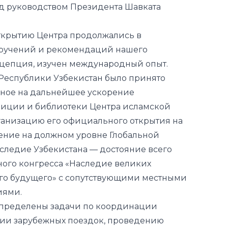
д руководством Президента Шавката
ткрытию Центра продолжались в
оручений и рекомендаций нашего
нцеп
ция, изучен международный опыт.
Республики Узбекистан было принято
нное на дальнейшее ускорение
иции и библиотеки Центра исламской
ганизацию его официального открытия на
дение на должном уровне Глобальной
аследие Узбекистана — достояние всего
ного конгресса «Наследие великих
го будущего» с сопутствующими местными
иями.
пределены задачи по координации
ции зарубежных поездок, проведению