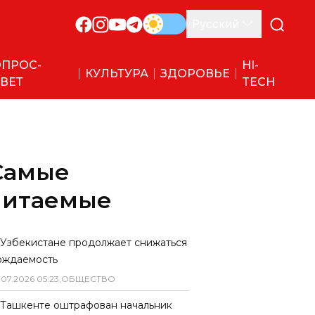
Русский
ПРОС-
HI-
КУЛЬТУРА
ЗДОРОВЬЕ
ВЕТ
TECH
Самые
читаемые
 Узбекистане продолжает снижаться
ождаемость
.
07
.
2026
05
:
23
,
ОБЩЕСТВО
 Ташкенте оштрафован начальник