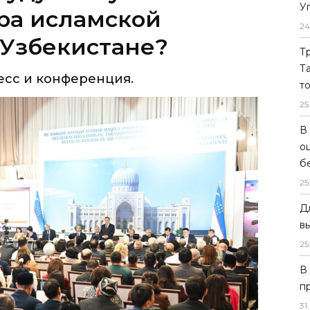
У
ра исламской
24
 Узбекистане?
Т
Т
есс и конференция.
т
25
В
о
б
25
Д
в
25
В
п
31
.