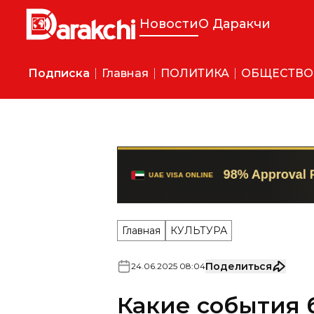
Новости
О Даракчи
Подписка
Главная
ПОЛИТИКА
ОБЩЕСТВО
Главная
КУЛЬТУРА
Поделиться
24
.
06
.
2025
08
:
04
Какие события 