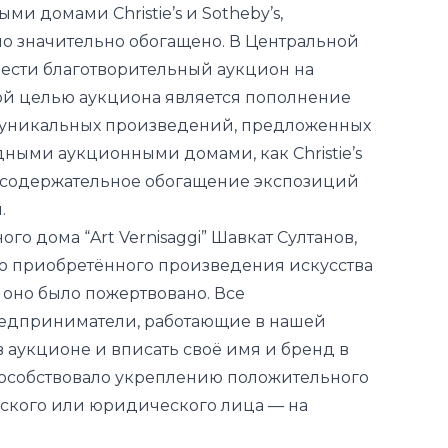
 домами Christie’s и Sotheby’s,
ло значительно обогащено. В Центральной
ести благотворительный аукцион на
ой целью аукциона явля
ется
пополнение
т уникальных произведений, предложенных
ыми аукционными домами, как Christie’s
ее содержательное обогащение экспозиций
.
о дома “Art Vernisaggi” Шавкат Султанов,
о приобретённого произведения искусства
о оно было пожертвовано. Все
редприниматели, работающие в нашей
в аукционе и вписать своё имя и бренд в
способствовало укреплению положительного
ского или юридического лица — на