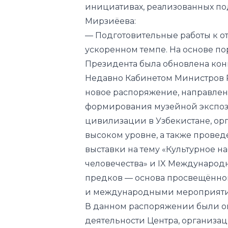
инициативах, реализованных по
Мирзиёева:
— Подготовительные работы к о
ускоренном темпе. На основе п
Президента была обновлена ко
Недавно Кабинетом Министров 
новое распоряжение, направле
формирования музейной экспоз
цивилизации в Узбекистане, ор
высоком уровне, а также прове
выставки на тему «Культурное н
человечества» и IX Международ
предков — основа просвещённо
и международными мероприят
В данном распоряжении были о
деятельности Центра, организа