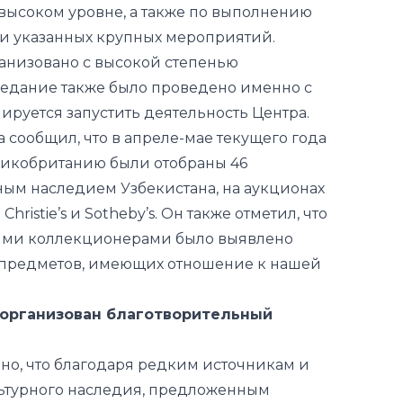
высоком уровне, а также по выполнению
и указанных крупных мероприятий.
ганизовано с высокой степенью
аседание также было проведено именно с
нир
уется
запустить деятельность Центра.
а сообщил, что в апреле-мае текущего года
ликобританию были отобраны 46
рным наследием Узбекистана, на аукционах
istie’s и Sotheby’s. Он также отметил, что
кими коллекционерами было выявлено
предметов, имеющих отношение к нашей
организован благотворительн
ый
но, что благодаря редким источникам и
ьтурного наследия, предложенным