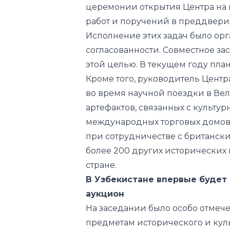
церемонии открытия Центра на 
работ и поручений в преддвери
Исполнение этих задач было ор
согласованности. Совместное з
этой целью. В текущем году пла
Кроме того, руководитель Центр
во время научной поездки в Ве
артефактов, связанных с культу
международных торговых домов Chr
при сотрудничестве с британс
более 200 других
исторических
стране.
В Узбекистане впервые б
удет
аукцион
На
заседании было особо отмече
предметам исторического и кул