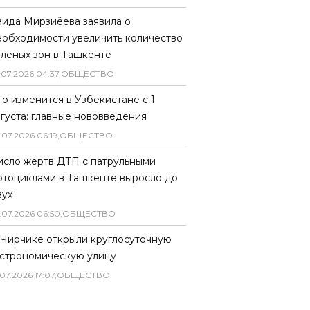
аида Мирзиёева заявила о
еобходимости увеличить количество
елёных зон в Ташкенте
.
07
.
2026
04
:
37
,
ОБЩЕСТВО
то изменится в Узбекистане с 1
вгуста: главные нововведения
.
07
.
2026
06
:
19
,
ОБЩЕСТВО
исло жертв ДТП с патрульными
отоциклами в Ташкенте выросло до
вух
.
07
.
2026
06
:
50
,
ОБЩЕСТВО
 Чирчике открыли круглосуточную
астрономическую улицу
07
.
2026
17
:
07
,
ОБЩЕСТВО