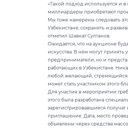
«Такой подход используется и 
миллиардеры приобретают произ
Мы тоже намерены следовать эт
Узбекистане, сохранять и разви
отметил Шавкат Султанов.
Ожида
ется
, что на аукционе бу
искусства. В нём мог
ут
принять у
предприниматели, но и предста
работающих в Узбекистане. Ник
любой желающий, стремящийся в
мо
жет
стать участником этого б
Для участия в мероприятии тре
этого была разработана специал
зарегистрировавшиеся полу
чат
приглашение. Дата, место пров
объявлены
через средства масс