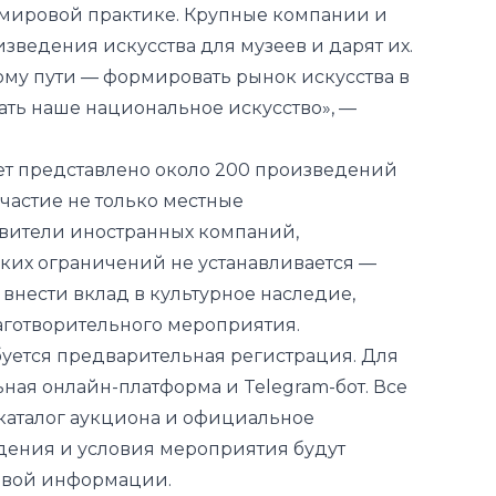
в мировой практике. Крупные компании и
ведения искусства для музеев и дарят их.
ому пути — формировать рынок искусства в
вать наше национальное искусство», —
дет представлено около 200 произведений
частие не только местные
вители иностранных компаний,
аких ограничений не
устанавливается
—
нести вклад в культурное наследие,
лаготворительного мероприятия.
б
уется
предварительная регистрация. Для
ьная онлайн-платформа и Telegram-бот. Все
каталог аукциона и официальное
едения и условия мероприятия
будут
овой информации.