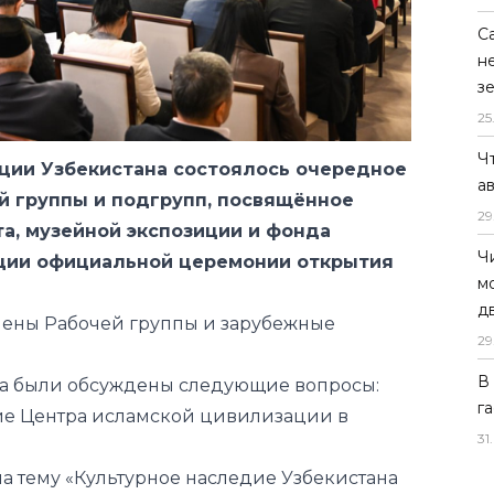
С
н
з
25
Ч
ции Узбекистана состоялось очередное
а
й группы и подгрупп, посвящённое
29
а, музейной экспозиции и фонда
Ч
ации официальной церемонии открытия
м
д
лены Рабочей группы и зарубежные
29
В
та были обсуждены следующие вопросы:
г
ентра исламской цивилизации в
31
.
му «Культурное наследие Узбекистана