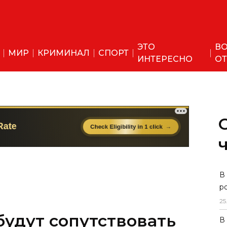
ЭТО
ВО
МИР
КРИМИНАЛ
СПОРТ
ИНТЕРЕСНО
ОТ
В
р
25
будут сопутствовать
В