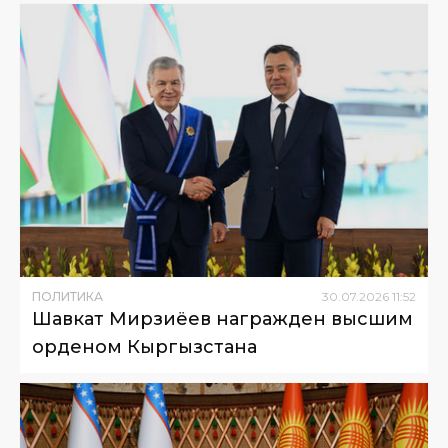
ПОЛИТИКА
30
.
07
.
2026
11
:
52
Шавкат Мирзиёев награжден высшим
орденом Кыргызстана