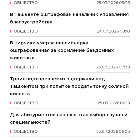
ОБЩЕСТВО
25
.
07
.
2026
05
:
23
В Ташкенте оштрафован начальник Управления
благоустройства
ОБЩЕСТВО
24
.
07
.
2026
08
:
10
В Чирчике умерла пенсионерка,
оштрафованная за кормление бездомных
животных
ОБЩЕСТВО
25
.
07
.
2026
07
:
39
Троих подозреваемых задержали под
Ташкентом при попытке продать тонну соляной
кислоты
ОБЩЕСТВО
25
.
07
.
2026
08
:
18
Для абитуриентов начался этап выбора вузов и
специальностей
ОБЩЕСТВО
25
.
07
.
2026
06
:
03