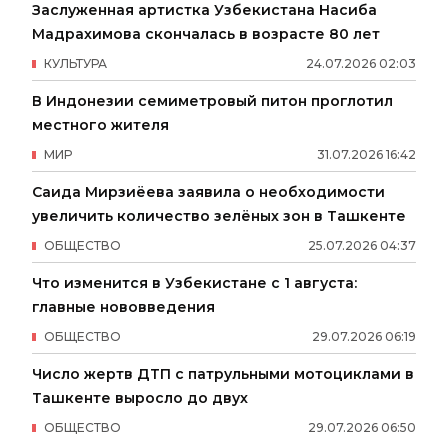
Заслуженная артистка Узбекистана Насиба
Мадрахимова скончалась в возрасте 80 лет
КУЛЬТУРА
24
.
07
.
2026
02
:
03
В Индонезии семиметровый питон проглотил
местного жителя
МИР
31
.
07
.
2026
16
:
42
Саида Мирзиёева заявила о необходимости
увеличить количество зелёных зон в Ташкенте
ОБЩЕСТВО
25
.
07
.
2026
04
:
37
Что изменится в Узбекистане с 1 августа:
главные нововведения
ОБЩЕСТВО
29
.
07
.
2026
06
:
19
Число жертв ДТП с патрульными мотоциклами в
Ташкенте выросло до двух
ОБЩЕСТВО
29
.
07
.
2026
06
:
50