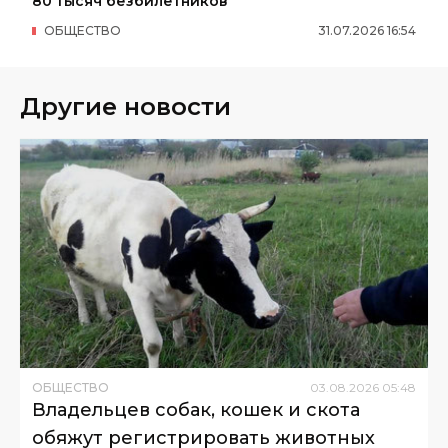
80 тысяч безбилетников
ОБЩЕСТВО
31
.
07
.
2026
16
:
54
Другие новости
ОБЩЕСТВО
03
.
08
.
2026
05
:
48
Владельцев собак, кошек и скота
обяжут регистрировать животных