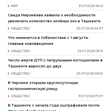
МИР
31
.
07
.
2026
16
:
42
Саида Мирзиёева заявила о необходимости
увеличить количество зелёных зон в Ташкенте
ОБЩЕСТВО
25
.
07
.
2026
04
:
37
Что изменится в Узбекистане с 1 августа:
главные нововведения
ОБЩЕСТВО
29
.
07
.
2026
06
:
19
Число жертв ДТП с патрульными мотоциклами в
Ташкенте выросло до двух
ОБЩЕСТВО
29
.
07
.
2026
06
:
50
В Чирчике открыли круглосуточную
гастрономическую улицу
ОБЩЕСТВО
31
.
07
.
2026
17
:
07
В Ташкенте с начала года оштрафовали почти