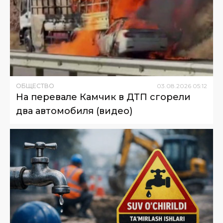
ОБЩЕСТВО
03
.
08
.
2026
05
:
12
На перевале Камчик в ДТП сгорели
два автомобиля (видео)