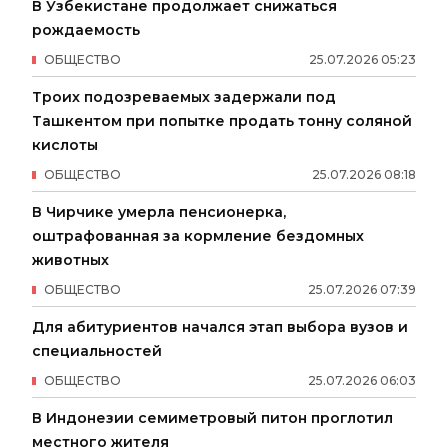
В Узбекистане продолжает снижаться
рождаемость
ОБЩЕСТВО
25
.
07
.
2026
05
:
23
Троих подозреваемых задержали под
Ташкентом при попытке продать тонну соляной
кислоты
ОБЩЕСТВО
25
.
07
.
2026
08
:
18
В Чирчике умерла пенсионерка,
оштрафованная за кормление бездомных
животных
ОБЩЕСТВО
25
.
07
.
2026
07
:
39
Для абитуриентов начался этап выбора вузов и
специальностей
ОБЩЕСТВО
25
.
07
.
2026
06
:
03
В Индонезии семиметровый питон проглотил
местного жителя