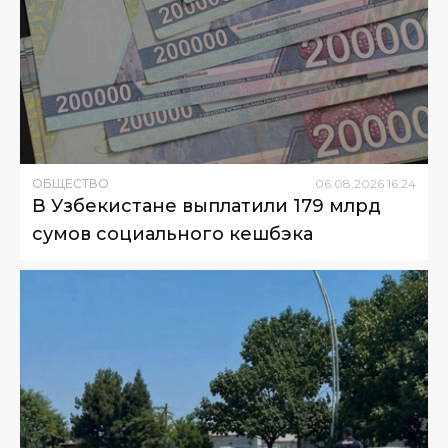
ОБЩЕСТВО
06
.
08
.
2026
16
:
24
В Узбекистане выплатили 179 млрд
сумов социального кешбэка