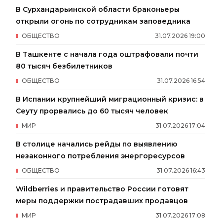
В Сурхандарьинской области браконьеры
открыли огонь по сотрудникам заповедника
ОБЩЕСТВО
31
.
07
.
2026
19
:
00
В Ташкенте с начала года оштрафовали почти
80 тысяч безбилетников
ОБЩЕСТВО
31
.
07
.
2026
16
:
54
В Испании крупнейший миграционный кризис: в
Сеуту прорвались до 60 тысяч человек
МИР
31
.
07
.
2026
17
:
04
В столице начались рейды по выявлению
незаконного потребления энергоресурсов
ОБЩЕСТВО
31
.
07
.
2026
16
:
43
Wildberries и правительство России готовят
меры поддержки пострадавших продавцов
МИР
31
.
07
.
2026
17
:
08