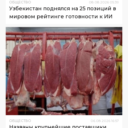
ОБЩЕСТВО
08
.
08
.
2026
05
:
39
Узбекистан поднялся на 25 позиций в
мировом рейтинге готовности к ИИ
ОБЩЕСТВО
06
.
08
.
2026
16
:
57
Названы крупнейшие поставщики