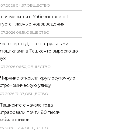
.
07
.
2026
04
:
37
,
ОБЩЕСТВО
то изменится в Узбекистане с 1
вгуста: главные нововведения
.
07
.
2026
06
:
19
,
ОБЩЕСТВО
исло жертв ДТП с патрульными
отоциклами в Ташкенте выросло до
вух
.
07
.
2026
06
:
50
,
ОБЩЕСТВО
 Чирчике открыли круглосуточную
астрономическую улицу
07
.
2026
17
:
07
,
ОБЩЕСТВО
 Ташкенте с начала года
штрафовали почти 80 тысяч
езбилетников
07
.
2026
16
:
54
,
ОБЩЕСТВО