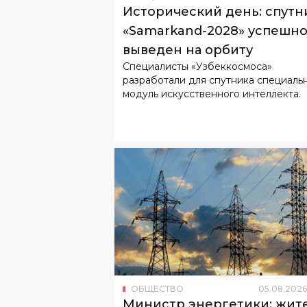
Исторический день: спутн
«Samarkand-2028» успешн
выведен на орбиту
Специалисты «Узбеккосмоса»
разработали для спутника специаль
модуль искусственного интеллекта.
ОБЩЕСТВО
05
.
08
.
2026
Министр энергетики: жит