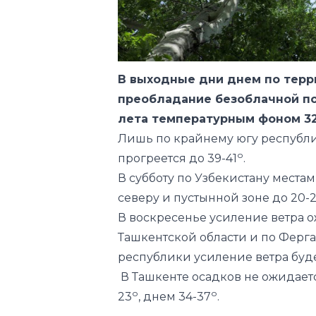
В выходные дни днем по терр
преобладание безоблачной п
лета температурным фоном 32
Лишь по крайнему югу республи
о
прогреется до 39-41
.
В субботу по Узбекистану места
северу и пустынной зоне до 20-2
В воскресенье усиление ветра 
Ташкентской области и по Ферга
республики усиление ветра буд
В Ташкенте осадков не ожидает
о
о
23
, днем 34-37
.