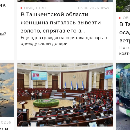
ик
ОБЩЕСТВО
05
.
08
.
2026
06
:
47
о
В Ташкентской области
ОБ
женщина пыталась вывезти
В Т
золото, спрятав его в
оса
ный
Еще одна гражданка спрятала доллары в
подгузнике ребенка
вет
одежду своей дочери.
По г
крат
02
:
56
ели