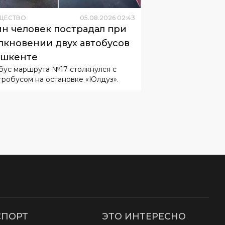
ЩЕСТВО
05
.
08
.
2026
02
:
43
н человек пострадал при
лкновении двух автобусов
ашкенте
бус маршрута №17 столкнулся с
тробусом на остановке «Юлдуз».
СПОРТ
ЭТО ИНТЕРЕСНО