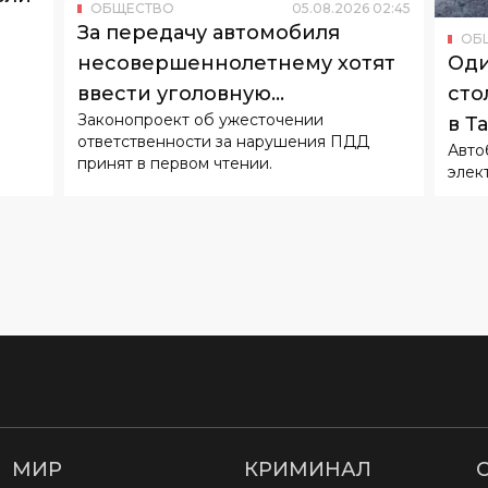
ОБЩЕСТВО
05
.
08
.
2026
02
:
45
За передачу автомобиля
ОБ
Оди
несовершеннолетнему хотят
сто
ввести уголовную
Законопроект об ужесточении
в Т
ответственность
ответственности за нарушения ПДД
Авто
принят в первом чтении.
элек
МИР
КРИМИНАЛ