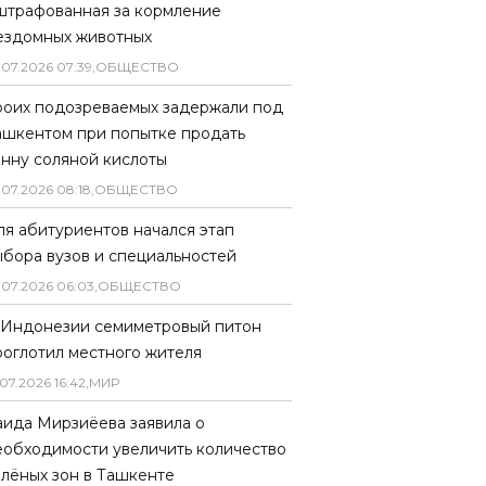
штрафованная за кормление
ездомных животных
.
07
.
2026
07
:
39
,
ОБЩЕСТВО
роих подозреваемых задержали под
ашкентом при попытке продать
онну соляной кислоты
.
07
.
2026
08
:
18
,
ОБЩЕСТВО
ля абитуриентов начался этап
ыбора вузов и специальностей
.
07
.
2026
06
:
03
,
ОБЩЕСТВО
 Индонезии семиметровый питон
роглотил местного жителя
07
.
2026
16
:
42
,
МИР
аида Мирзиёева заявила о
еобходимости увеличить количество
елёных зон в Ташкенте