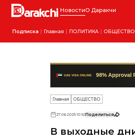
Новости
О Даракчи
Подписка
Главная
ПОЛИТИКА
ОБЩЕСТВО
Главная
ОБЩЕСТВО
Поделиться
27
.
06
.
2025
10
:
52
В выходные дни