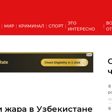
ЭТО
ВО
МИР
КРИМИНАЛ
СПОРТ
ИНТЕРЕСНО
ОТ
В
р
25
 жара в Узбекистане
В