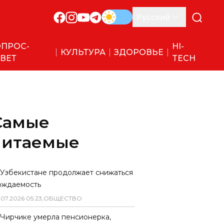
Русский
ПРОС-
HI-
КУЛЬТУРА
ЗДОРОВЬЕ
ВЕТ
TECH
Самые
читаемые
 Узбекистане продолжает снижаться
ождаемость
.
07
.
2026
05
:
23
,
ОБЩЕСТВО
 Чирчике умерла пенсионерка,