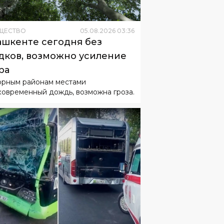
ЩЕСТВО
05
.
08
.
2026
03
:
36
ашкенте сегодня без
дков, возможно усиление
ра
орным районам местами
ковременный дождь, возможна гроза.