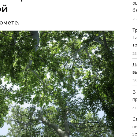
о
ой
б
25
омете.
Т
Т
т
25
Д
в
25
В
п
31
.
С
н
з