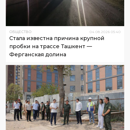
ОБЩЕСТВО
04
.
08
.
2026
05
:
40
Стала известна причина крупной
пробки на трассе Ташкент —
Ферганская долина