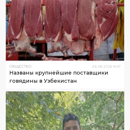
ОБЩЕСТВО
06
.
08
.
2026
16
:
57
Названы крупнейшие поставщики
говядины в Узбекистан