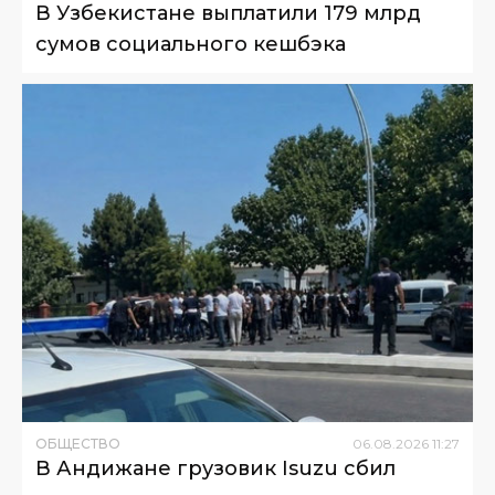
В Узбекистане выплатили 179 млрд
сумов социального кешбэка
ОБЩЕСТВО
06
.
08
.
2026
11
:
27
В Андижане грузовик Isuzu сбил