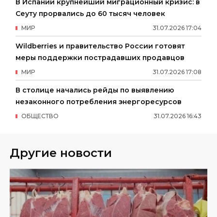
В Испании крупнейший миграционный кризис: в
Сеуту прорвались до 60 тысяч человек
МИР
31
.
07
.
2026
17
:
04
Wildberries и правительство России готовят
меры поддержки пострадавших продавцов
МИР
31
.
07
.
2026
17
:
08
В столице начались рейды по выявлению
незаконного потребления энергоресурсов
ОБЩЕСТВО
31
.
07
.
2026
16
:
43
Другие новости