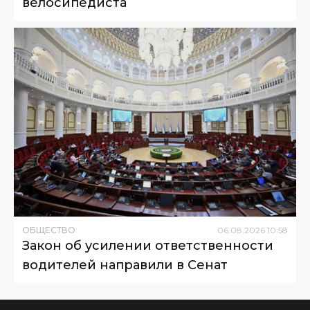
велосипедиста
ОБЩЕСТВО
06
.
08
.
2026
10
:
58
Закон об усилении ответственности
водителей направили в Сенат