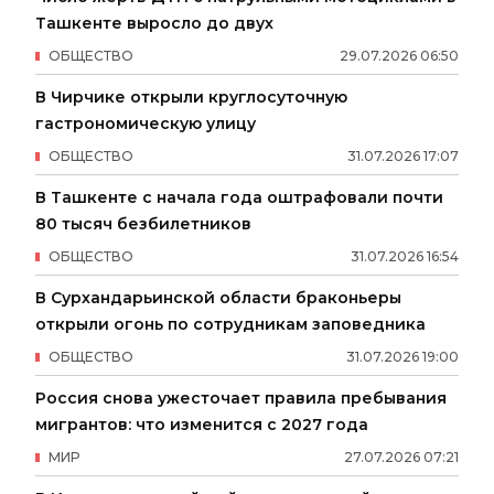
Ташкенте выросло до двух
ОБЩЕСТВО
29
.
07
.
2026
06
:
50
В Чирчике открыли круглосуточную
гастрономическую улицу
ОБЩЕСТВО
31
.
07
.
2026
17
:
07
В Ташкенте с начала года оштрафовали почти
80 тысяч безбилетников
ОБЩЕСТВО
31
.
07
.
2026
16
:
54
В Сурхандарьинской области браконьеры
открыли огонь по сотрудникам заповедника
ОБЩЕСТВО
31
.
07
.
2026
19
:
00
Россия снова ужесточает правила пребывания
мигрантов: что изменится с 2027 года
МИР
27
.
07
.
2026
07
:
21