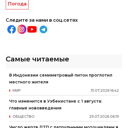
Погода
Следите за нами в соц.сетях
Самые читаемые
В Индонезии семиметровый питон проглотил
местного жителя
МИР
31
.
07
.
2026
16
:
42
Что изменится в Узбекистане с 1 августа:
главные нововведения
ОБЩЕСТВО
29
.
07
.
2026
06
:
19
Число жертв ДТП с патрульными мотоциклами в