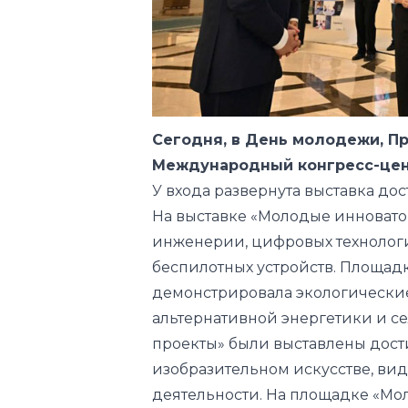
Сегодня, в День молодежи, П
Международный конгресс-цен
У входа развернута выставка д
На выставке «Молодые инновато
инженерии, цифровых технологи
беспилотных устройств. Площад
демонстрировала экологические
альтернативной энергетики и се
проекты» были выставлены дост
изобразительном искусстве, ви
деятельности. На площадке «М
стартапы» можно ознакомиться
бизнесменов.
Представлены проекты в сфере 