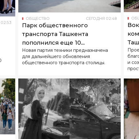
Вок
Парк общественного
ком
транспорта Ташкента
Таш
пополнился еще 10
Прое
Новая партия техники предназначена
гор
китайскими электробусами
благ
для дальнейшего обновления
0
и со
общественного транспорта столицы.
прос
Я
02
:
41
ОБЩЕСТВО
СЕГОДНЯ
02
:
04
В ДТП в Джизакской области