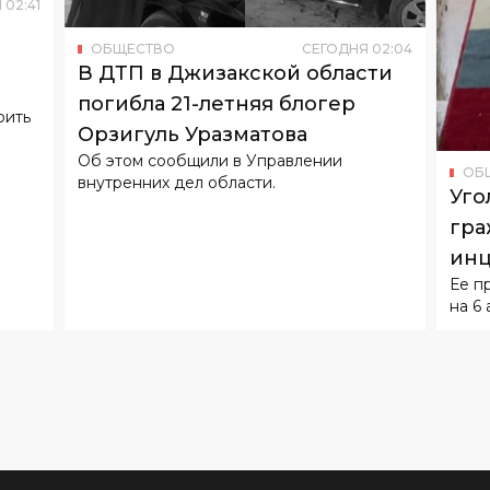
погибла 21-летняя блогер
оить
Орзигуль Уразматова
Об этом сообщили в Управлении
ОБ
внутренних дел области.
Уго
гра
инц
Ее п
воз
на 6 