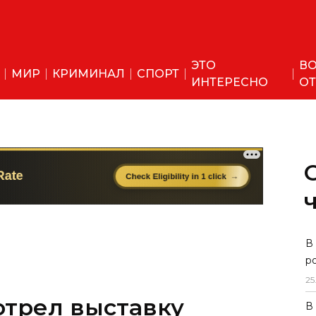
ЭТО
ВО
МИР
КРИМИНАЛ
СПОРТ
ИНТЕРЕСНО
ОТ
отрел выставку
В
р
лодых инноваторов
25
В