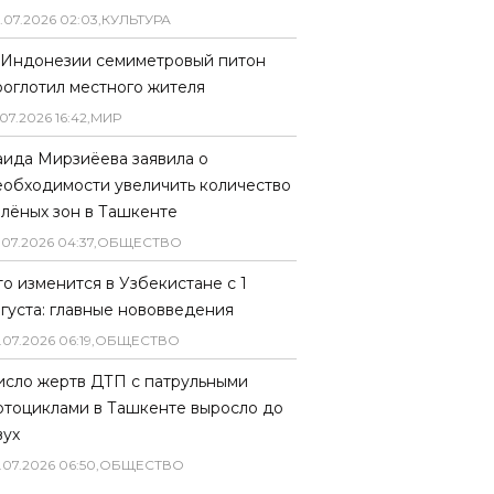
.
07
.
2026
02
:
03
,
КУЛЬТУРА
 Индонезии семиметровый питон
роглотил местного жителя
07
.
2026
16
:
42
,
МИР
аида Мирзиёева заявила о
еобходимости увеличить количество
елёных зон в Ташкенте
.
07
.
2026
04
:
37
,
ОБЩЕСТВО
то изменится в Узбекистане с 1
вгуста: главные нововведения
.
07
.
2026
06
:
19
,
ОБЩЕСТВО
исло жертв ДТП с патрульными
отоциклами в Ташкенте выросло до
вух
.
07
.
2026
06
:
50
,
ОБЩЕСТВО