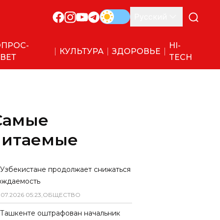
Русский
ПРОС-
HI-
КУЛЬТУРА
ЗДОРОВЬЕ
ВЕТ
TECH
Самые
читаемые
 Узбекистане продолжает снижаться
ождаемость
.
07
.
2026
05
:
23
,
ОБЩЕСТВО
 Ташкенте оштрафован начальник