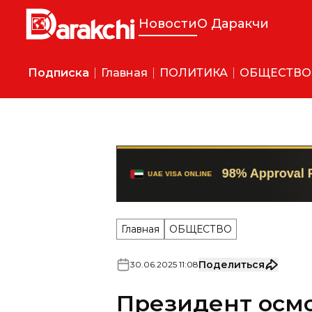
Новости
О Даракчи
Подписка
Главная
ПОЛИТИКА
ОБЩЕСТВО
Главная
ОБЩЕСТВО
Поделиться
30
.
06
.
2025
11
:
08
Президент осм
достижений мо
(видео)