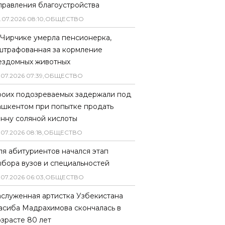
правления благоустройства
.
07
.
2026
08
:
10
,
ОБЩЕСТВО
 Чирчике умерла пенсионерка,
штрафованная за кормление
ездомных животных
.
07
.
2026
07
:
39
,
ОБЩЕСТВО
роих подозреваемых задержали под
ашкентом при попытке продать
онну соляной кислоты
.
07
.
2026
08
:
18
,
ОБЩЕСТВО
ля абитуриентов начался этап
ыбора вузов и специальностей
.
07
.
2026
06
:
03
,
ОБЩЕСТВО
аслуженная артистка Узбекистана
асиба Мадрахимова скончалась в
озрасте 80 лет