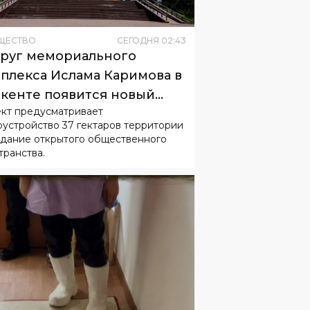
руг мемориального
плекса Ислама Каримова в
кенте появится новый
кт предусматривает
одской парк
оустройство 37 гектаров территории
здание открытого общественного
транства.