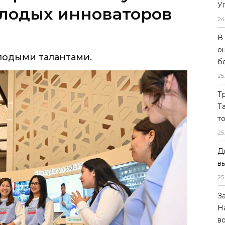
У
лодыми талантами.
24
В
о
б
25
Т
Т
т
25
Д
в
25
З
Н
в