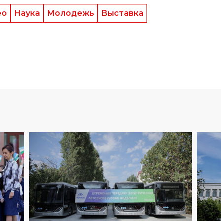
ОБ
ОБЩЕСТВО
СЕГОДНЯ
02
:
48
02
:
53