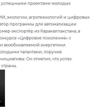
втор программы для автоматизации
ермер-экспортёр из Каракалпакстана, а
онкурсе «Цифровое поколение» с
и возобновляемой энергетики.
олодыми талантами, поручив
ициативы. Он отметил, что успех
 страны.
ео
Наука
Молодежь
Выставка