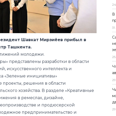
24
В
резидент Шавкат Мирзиёев прибыл в
п
тр Ташкента.
31
.
остижений молодежи.
С
ры» представлены разработки в области
н
й, искусственного интеллекта и
з
ка «Зеленые инициативы»
25
 проекты, решения в области
Ч
льского хозяйства. В разделе «Креативные
а
ижения в ремеслах, дизайне,
29
деопроизводстве и продюсерской
Ч
олодежное предпринимательство и
м
 с успешными проектами молодых
д
29
ИИ, экологии, агротехнологий и цифровых