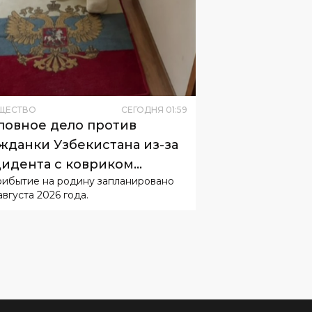
ЩЕСТВО
СЕГОДНЯ
01
:
59
ловное дело против
жданки Узбекистана из-за
идента с ковриком
рибытие на родину запланировано
буждать не будут
августа 2026 года.