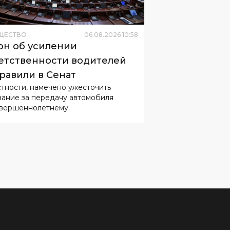
он об усилении
етственности водителей
равили в Сенат
стности, намечено ужесточить
зание за передачу автомобиля
вершеннолетнему.