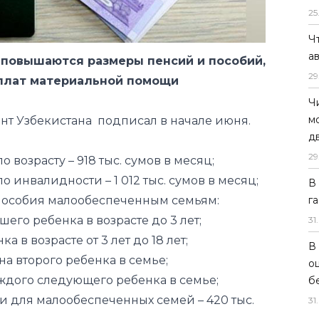
% повышаются размеры пенсий и пособий,
25
ыплат материальной помощи
Ч
а
ент Узбекистана
подписал
в начале июня.
29
возрасту – 918 тыс. сумов в месяц;
Ч
м
 инвалидности – 1 012 тыс. сумов в месяц;
д
пособия малообеспеченным семьям:
29
дшего ребенка в возрасте до 3 лет;
ка в возрасте от 3 лет до 18 лет;
В
г
 на второго ребенка в семье;
31
.
 каждого следующего ребенка в семье;
для малообеспеченных семей – 420 тыс.
В
о
б
нсии – 471 тыс. сумов в месяц.
31
.
 на 1 августа 2025 года, на 10% будут