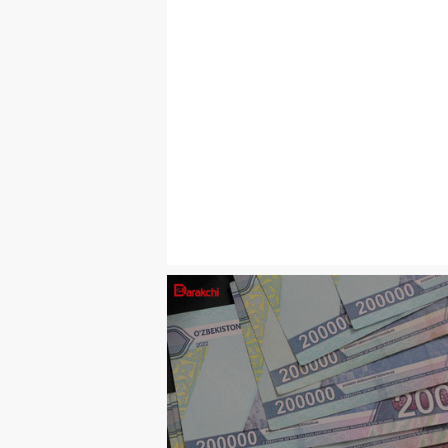
ОБЩЕСТВО
06
.
08
.
202