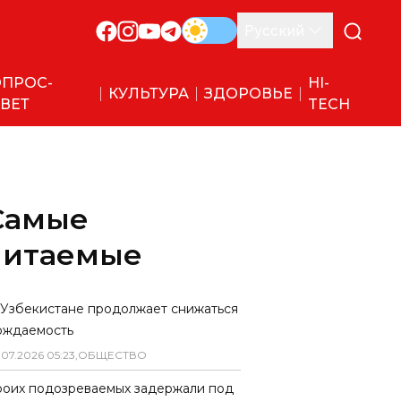
Русский
ПРОС-
HI-
КУЛЬТУРА
ЗДОРОВЬЕ
ВЕТ
TECH
Самые
читаемые
 Узбекистане продолжает снижаться
ождаемость
.
07
.
2026
05
:
23
,
ОБЩЕСТВО
роих подозреваемых задержали под