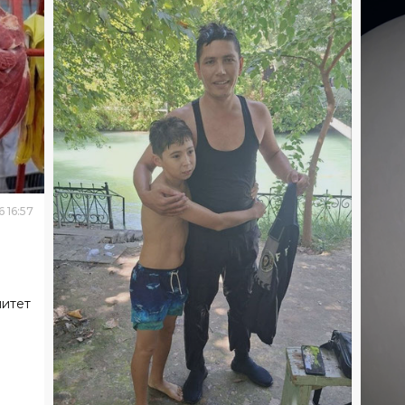
6
16
:
57
митет
ОБ