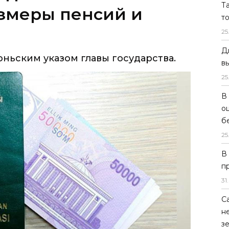
Т
ньским указом главы государства.
т
25
Д
в
25
В
о
б
25
В
п
31
.
С
н
з