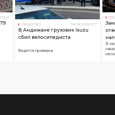
179
Зак
ОБЩЕСТВО
06
.
08
.
2026
11
:
27
В Андижане грузовик Isuzu
отв
сбил велосипедиста
нап
В ча
нака
Ведется проверка.
несо