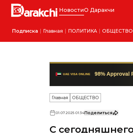
Новости
О Даракчи
Подписка
Главная
ПОЛИТИКА
ОБЩЕСТВО
Главная
ОБЩЕСТВО
Поделиться
01
.
07
.
2025
01
:
34
С сегодняшнего
повышаются ра
пособий