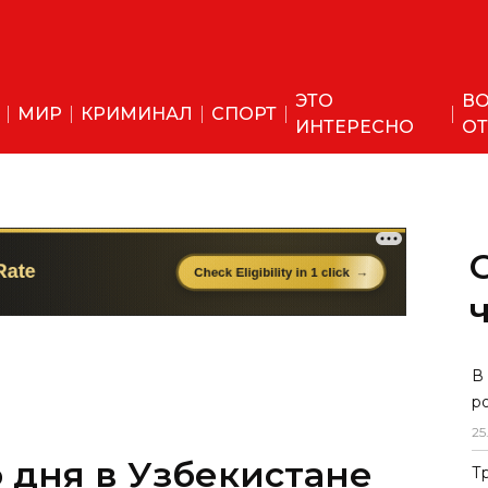
ЭТО
ВО
МИР
КРИМИНАЛ
СПОРТ
ИНТЕРЕСНО
ОТ
 дня в Узбекистане
В
р
змеры пенсий и
25
Т