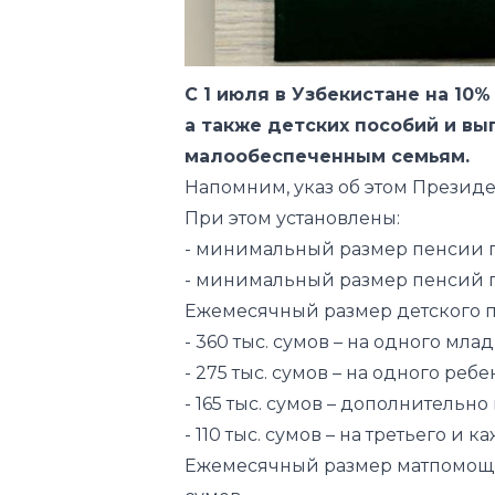
C 1 июля в Узбекистане на 10
а также детских пособий и в
малообеспеченным семьям.
Напомним, указ об этом Презид
При этом установлены:
- минимальный размер пенсии по 
- минимальный размер пенсий по
Ежемесячный размер детского 
- 360 тыс. сумов – на одного мла
- 275 тыс. сумов – на одного ребен
- 165 тыс. сумов – дополнительно
- 110 тыс. сумов – на третьего и
Ежемесячный размер матпомощи 
сумов.
Базовая величина исчисления пе
В ходе второго этапа, намеченного