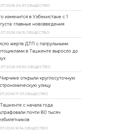
.
07
.
2026
04
:
37
,
ОБЩЕСТВО
то изменится в Узбекистане с 1
вгуста: главные нововведения
.
07
.
2026
06
:
19
,
ОБЩЕСТВО
исло жертв ДТП с патрульными
отоциклами в Ташкенте выросло до
вух
.
07
.
2026
06
:
50
,
ОБЩЕСТВО
 Чирчике открыли круглосуточную
астрономическую улицу
07
.
2026
17
:
07
,
ОБЩЕСТВО
 Ташкенте с начала года
штрафовали почти 80 тысяч
езбилетников
07
.
2026
16
:
54
,
ОБЩЕСТВО