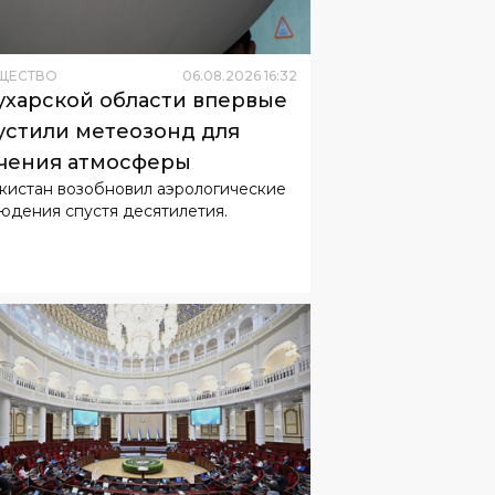
ухарской области впервые
устили метеозонд для
чения атмосферы
кистан возобновил аэрологические
юдения спустя десятилетия.
ЩЕСТВО
06
.
08
.
2026
10
:
58