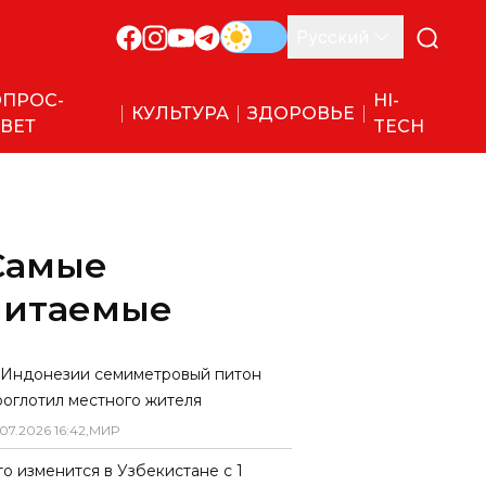
Русский
ПРОС-
HI-
КУЛЬТУРА
ЗДОРОВЬЕ
ВЕТ
TECH
Самые
читаемые
 Индонезии семиметровый питон
роглотил местного жителя
07
.
2026
16
:
42
,
МИР
то изменится в Узбекистане с 1