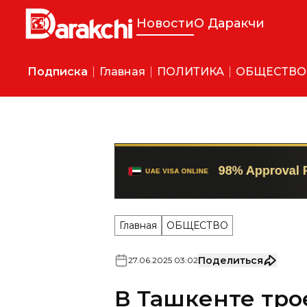
Новости
О Даракчи
Подписка
Главная
ПОЛИТИКА
ОБЩЕСТВО
Главная
ОБЩЕСТВО
Поделиться
27
.
06
.
2025
03
:
02
В Ташкенте тро
деньги с прохо
"строительство