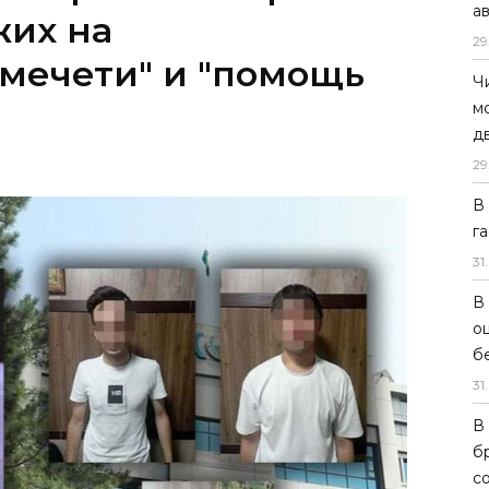
а
29
Ч
м
д
29
В
г
31
.
В
о
б
31
.
В
б
с