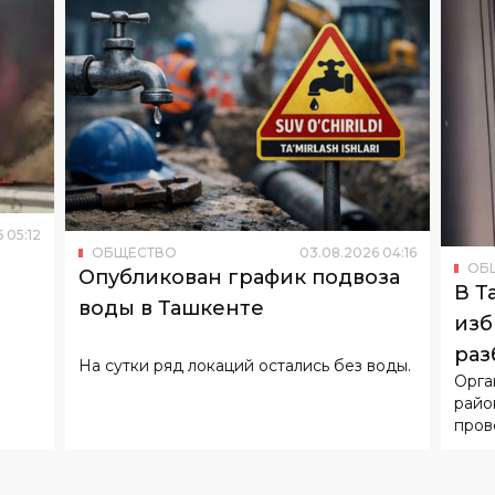
6
05
:
12
ОБЩЕСТВО
03
.
08
.
2026
04
:
16
ОБ
Опубликован график подвоза
В Т
воды в Ташкенте
изб
раз
На сутки ряд локаций остались без воды.
Орга
райо
пров