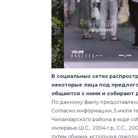
В социальных сетях распростр
некоторые лица под предлог
общаются с ними и собирают 
По данному факту предоставле
Согласно
информации
, 5 июля 
Чиланзарского района в ходе с
интервью Ш.С., 2004 г.р., С.С., 200
путем обмана, используя предл
инвалидам. В результате прове
личности этих граждан, у них 
в качестве вещественного доказ