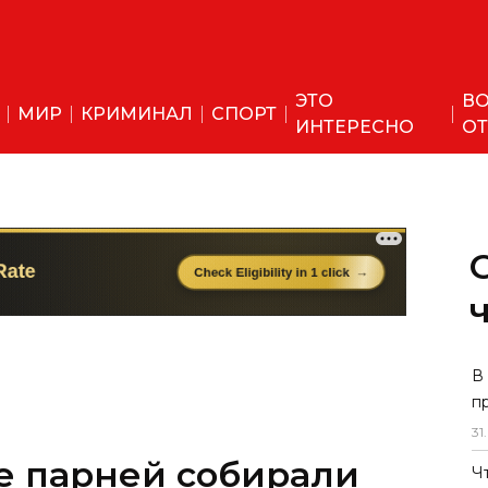
ЭТО
ВО
МИР
КРИМИНАЛ
СПОРТ
ИНТЕРЕСНО
ОТ
е парней собирали
В
п
жих на
31
.
 мечети" и "помощь
Ч