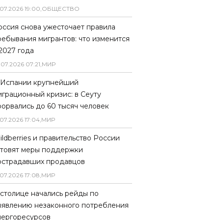
07
.
2026
19
:
00
,
ОБЩЕСТВО
оссия снова ужесточает правила
ребывания мигрантов: что изменится
 2027 года
.
07
.
2026
07
:
21
,
МИР
 Испании крупнейший
играционный кризис: в Сеуту
рорвались до 60 тысяч человек
07
.
2026
17
:
04
,
МИР
ildberries и правительство России
отовят меры поддержки
острадавших продавцов
07
.
2026
17
:
08
,
МИР
 столице начались рейды по
ыявлению незаконного потребления
нергоресурсов