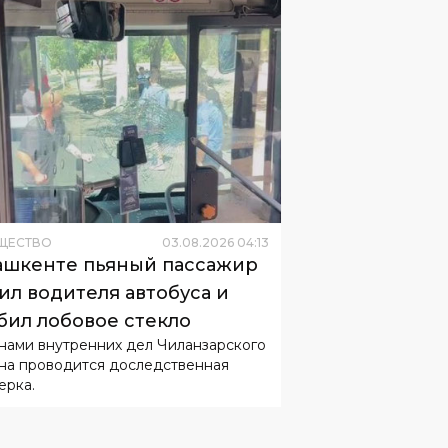
ЩЕСТВО
03
.
08
.
2026
04
:
13
ашкенте пьяный пассажир
ил водителя автобуса и
бил лобовое стекло
нами внутренних дел Чиланзарского
на проводится доследственная
ерка.