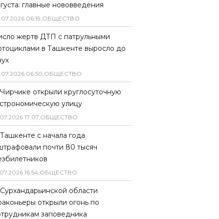
вгуста: главные нововведения
.
07
.
2026
06
:
19
,
ОБЩЕСТВО
исло жертв ДТП с патрульными
отоциклами в Ташкенте выросло до
вух
.
07
.
2026
06
:
50
,
ОБЩЕСТВО
 Чирчике открыли круглосуточную
астрономическую улицу
07
.
2026
17
:
07
,
ОБЩЕСТВО
 Ташкенте с начала года
штрафовали почти 80 тысяч
езбилетников
07
.
2026
16
:
54
,
ОБЩЕСТВО
 Сурхандарьинской области
раконьеры открыли огонь по
отрудникам заповедника