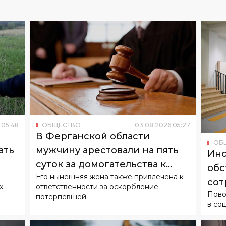
05
:
48
ОБЩЕСТВО
03
.
08
.
2026
05
:
27
В Ферганской области
ОБ
ать
мужчину арестовали на пять
Инс
суток за домогательства к
обс
Его нынешняя жена также привлечена к
бывшей супруге
сот
х.
ответственности за оскорбление
Пово
потерпевшей.
в со