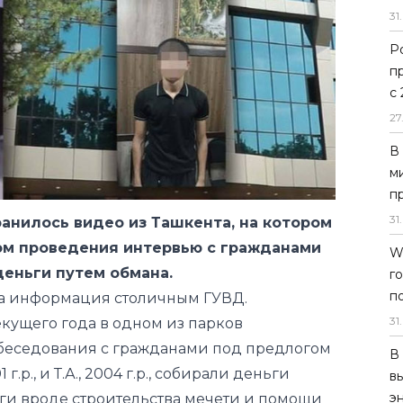
31
.
Р
п
с
27
анилось видео из Ташкента, на котором
В
м
ом проведения интервью с гражданами
п
деньги путем обмана.
31
.
на информация столичным ГУВД.
текущего года в одном из парков
W
г
обеседования с гражданами под предлогом
п
1 г.р., и Т.А., 2004 г.р., собирали деньги
31
.
оги вроде строительства мечети и помощи
денных мероприятий были установлены
В
в
были официально изъяты денежные средства
э
ательства при участии независимых