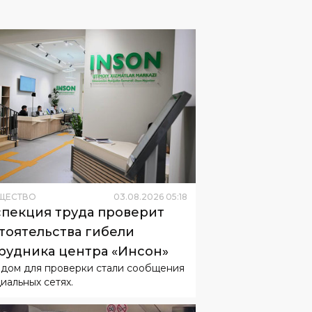
ЩЕСТВО
03
.
08
.
2026
05
:
18
пекция труда проверит
тоятельства гибели
рудника центра «Инсон»
дом для проверки стали сообщения
циальных сетях.