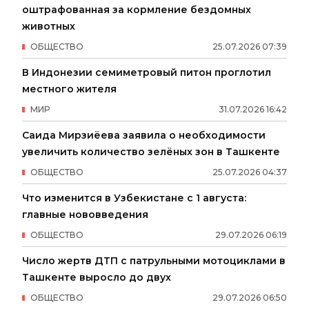
оштрафованная за кормление бездомных
животных
ОБЩЕСТВО
25
.
07
.
2026
07
:
39
В Индонезии семиметровый питон проглотил
местного жителя
МИР
31
.
07
.
2026
16
:
42
Саида Мирзиёева заявила о необходимости
увеличить количество зелёных зон в Ташкенте
ОБЩЕСТВО
25
.
07
.
2026
04
:
37
Что изменится в Узбекистане с 1 августа:
главные нововведения
ОБЩЕСТВО
29
.
07
.
2026
06
:
19
Число жертв ДТП с патрульными мотоциклами в
Ташкенте выросло до двух
ОБЩЕСТВО
29
.
07
.
2026
06
:
50