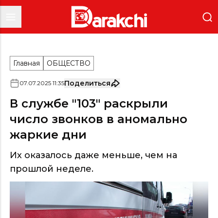
Главная
ОБЩЕСТВО
Поделиться
07
.
07
.
2025
11
:
35
В службе "103" раскрыли
число звонков в аномально
жаркие дни
Их оказалось даже меньше, чем на
прошлой неделе.