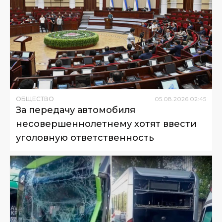
ОБЩЕСТВО
05
.
08
.
2026
02
:
45
За передачу автомобиля
несовершеннолетнему хотят ввести
уголовную ответственность