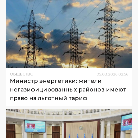
ОБЩЕСТВО
05
.
08
.
2026
02
:
56
Министр энергетики: жители
негазифицированных районов имеют
право на льготный тариф