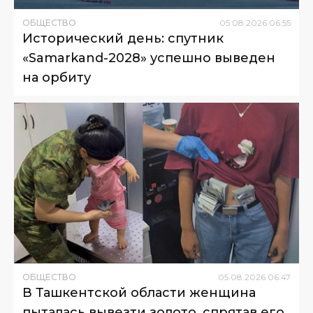
ОБЩЕСТВО
05
.
08
.
2026
06
:
55
Исторический день: спутник
«Samarkand-2028» успешно выведен
на орбиту
ОБЩЕСТВО
05
.
08
.
2026
06
:
47
В Ташкентской области женщина
пыталась вывезти золото, спрятав его