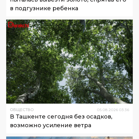
в подгузнике ребенка
ОБЩЕСТВО
05
.
08
.
2026
03
:
36
В Ташкенте сегодня без осадков,
возможно усиление ветра