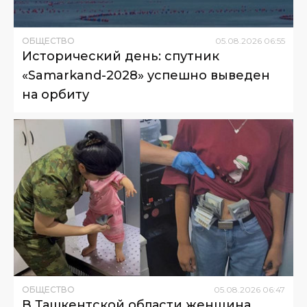
ОБЩЕСТВО
05
.
08
.
2026
06
:
55
Исторический день: спутник
«Samarkand-2028» успешно выведен
на орбиту
ОБЩЕСТВО
05
.
08
.
2026
06
:
47
В Ташкентской области женщина