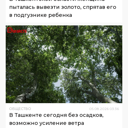
пыталась вывезти золото, спрятав его
в подгузнике ребенка
ОБЩЕСТВО
05
.
08
.
2026
03
:
36
В Ташкенте сегодня без осадков,
возможно усиление ветра