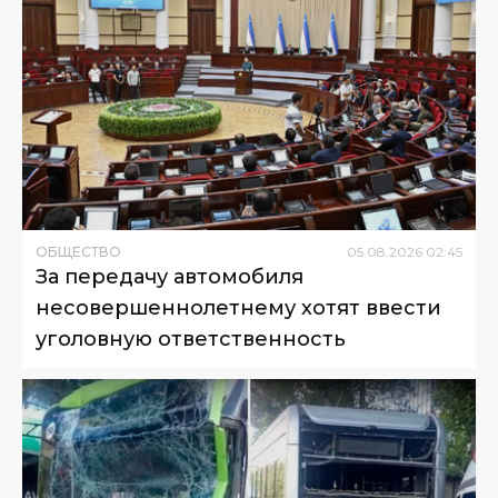
ОБЩЕСТВО
05
.
08
.
2026
02
:
45
За передачу автомобиля
несовершеннолетнему хотят ввести
уголовную ответственность