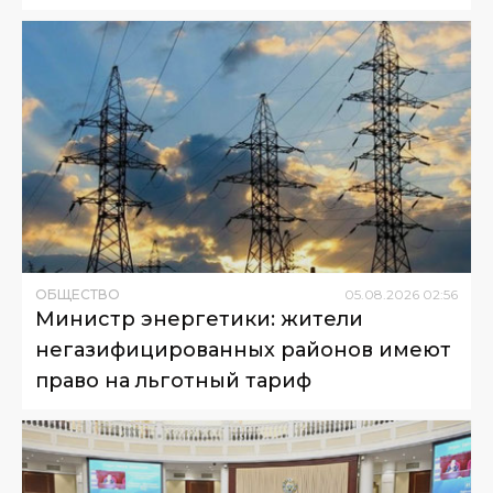
ОБЩЕСТВО
05
.
08
.
2026
02
:
56
Министр энергетики: жители
негазифицированных районов имеют
право на льготный тариф