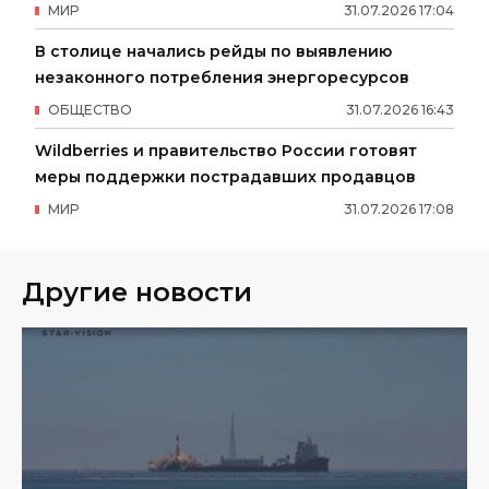
МИР
31
.
07
.
2026
17
:
04
В столице начались рейды по выявлению
незаконного потребления энергоресурсов
ОБЩЕСТВО
31
.
07
.
2026
16
:
43
Wildberries и правительство России готовят
меры поддержки пострадавших продавцов
МИР
31
.
07
.
2026
17
:
08
Другие новости