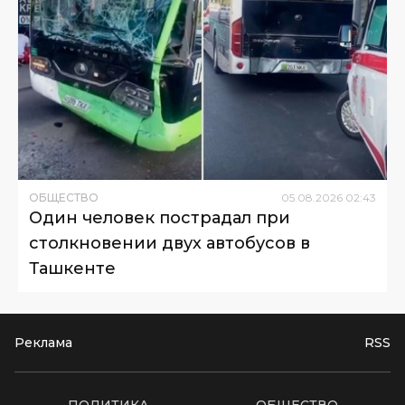
ОБЩЕСТВО
05
.
08
.
2026
02
:
43
Один человек пострадал при
столкновении двух автобусов в
Ташкенте
Реклама
RSS