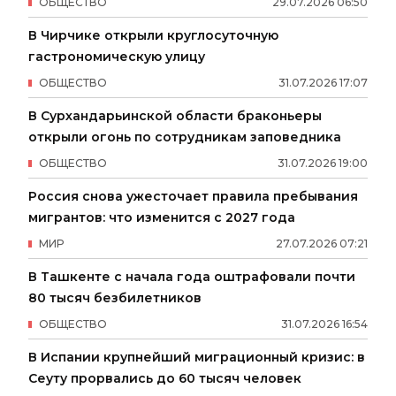
ОБЩЕСТВО
29
.
07
.
2026
06
:
50
В Чирчике открыли круглосуточную
гастрономическую улицу
ОБЩЕСТВО
31
.
07
.
2026
17
:
07
В Сурхандарьинской области браконьеры
открыли огонь по сотрудникам заповедника
ОБЩЕСТВО
31
.
07
.
2026
19
:
00
Россия снова ужесточает правила пребывания
мигрантов: что изменится с 2027 года
МИР
27
.
07
.
2026
07
:
21
В Ташкенте с начала года оштрафовали почти
80 тысяч безбилетников
ОБЩЕСТВО
31
.
07
.
2026
16
:
54
В Испании крупнейший миграционный кризис: в
Сеуту прорвались до 60 тысяч человек