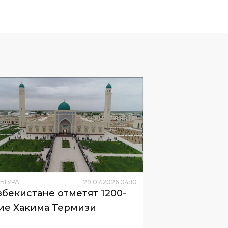
ЬТУРА
29
.
07
.
2026
04
:
10
збекистане отметят 1200-
ие Хакима Термизи