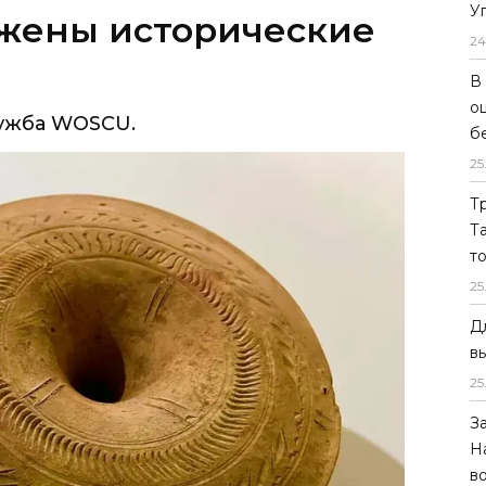
У
ужены исторические
24
В
о
лужба WOSCU.
б
25
Т
Т
т
25
Д
в
25
З
Н
в