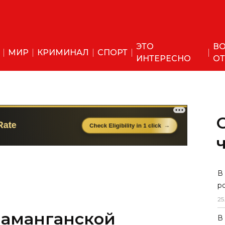
ЭТО
ВО
МИР
КРИМИНАЛ
СПОРТ
ИНТЕРЕСНО
ОТ
В
р
25
Наманганской
В