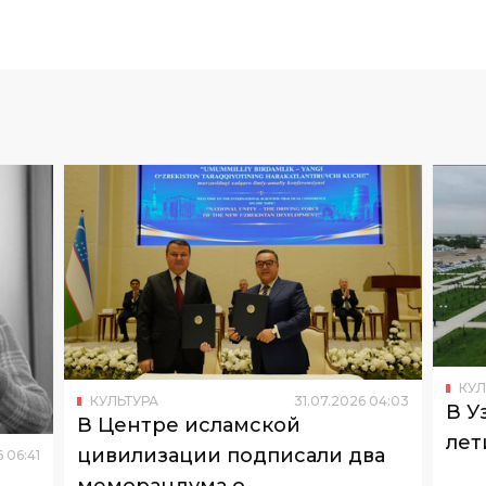
КУЛ
КУЛЬТУРА
31
.
07
.
2026
04
:
03
В У
В Центре исламской
лет
цивилизации подписали два
6
06
:
41