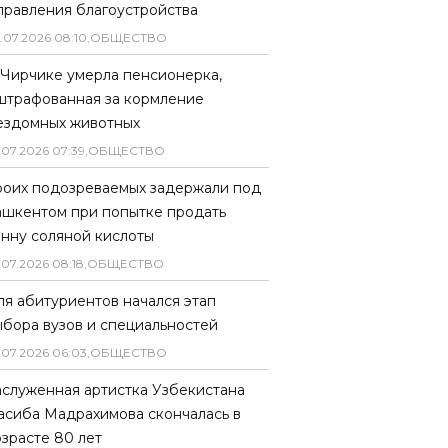
правления благоустройства
.
07
.
2026
08
:
10
,
ОБЩЕСТВО
 Чирчике умерла пенсионерка,
штрафованная за кормление
ездомных животных
.
07
.
2026
07
:
39
,
ОБЩЕСТВО
роих подозреваемых задержали под
ашкентом при попытке продать
онну соляной кислоты
.
07
.
2026
08
:
18
,
ОБЩЕСТВО
ля абитуриентов начался этап
ыбора вузов и специальностей
.
07
.
2026
06
:
03
,
ОБЩЕСТВО
аслуженная артистка Узбекистана
асиба Мадрахимова скончалась в
озрасте 80 лет