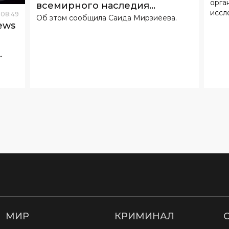
орга
всемирного наследия
Кит
иссл
08
:
49
Об этом сообщила Саида Мирзиёева.
ЮНЕСКО
ews
е
МИР
КРИМИНАЛ