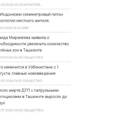
.
07
.
2026
02
:
03
,
КУЛЬТУРА
 Индонезии семиметровый питон
роглотил местного жителя
07
.
2026
16
:
42
,
МИР
аида Мирзиёева заявила о
еобходимости увеличить количество
елёных зон в Ташкенте
.
07
.
2026
04
:
37
,
ОБЩЕСТВО
то изменится в Узбекистане с 1
вгуста: главные нововведения
.
07
.
2026
06
:
19
,
ОБЩЕСТВО
исло жертв ДТП с патрульными
отоциклами в Ташкенте выросло до
вух
.
07
.
2026
06
:
50
,
ОБЩЕСТВО