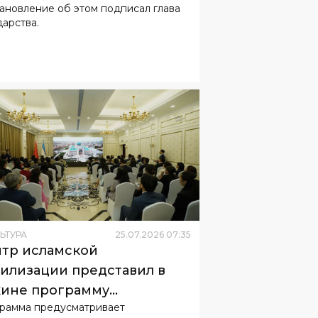
ановление об этом подписал глава
дарства.
ЬТУРА
25
.
07
.
2026
07
:
35
тр исламской
илизации представил в
ине программу
рамма предусматривает
рудничества с музеями