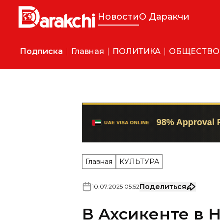
Новости
О Даракчи
Подписка
Главная
ПОЛИТИКА
ОБЩЕСТВО
Главная
КУЛЬТУРА
Поделиться
10
.
07
.
2025
05
:
52
В Ахсикенте в 