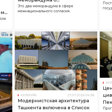
меморандума о
Пост
Это два меморандума в сфере
сотрудничестве
госу
межнационального согласия.
-м
юза
КУЛ
Цен
цив
КУЛЬТУРА
27
.
07
.
2026
04
:
38
Модернистская архитектура
Пек
Ташкента включена в Список
Прог
сот