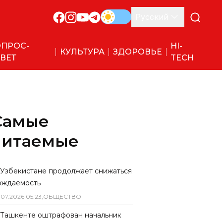
Русский
ПРОС-
HI-
КУЛЬТУРА
ЗДОРОВЬЕ
ВЕТ
TECH
Самые
читаемые
 Узбекистане продолжает снижаться
ождаемость
.
07
.
2026
05
:
23
,
ОБЩЕСТВО
 Ташкенте оштрафован начальник