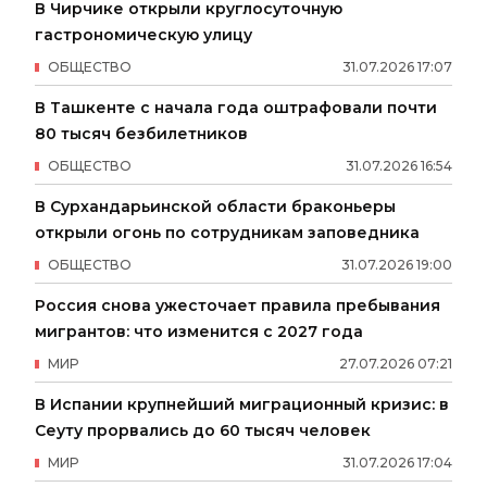
В Чирчике открыли круглосуточную
гастрономическую улицу
ОБЩЕСТВО
31
.
07
.
2026
17
:
07
В Ташкенте с начала года оштрафовали почти
80 тысяч безбилетников
ОБЩЕСТВО
31
.
07
.
2026
16
:
54
В Сурхандарьинской области браконьеры
открыли огонь по сотрудникам заповедника
ОБЩЕСТВО
31
.
07
.
2026
19
:
00
Россия снова ужесточает правила пребывания
мигрантов: что изменится с 2027 года
МИР
27
.
07
.
2026
07
:
21
В Испании крупнейший миграционный кризис: в
Сеуту прорвались до 60 тысяч человек
МИР
31
.
07
.
2026
17
:
04