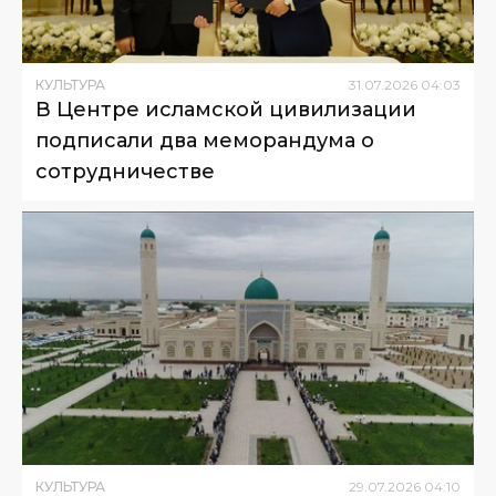
КУЛЬТУРА
31
.
07
.
2026
04
:
03
В Центре исламской цивилизации
подписали два меморандума о
сотрудничестве
КУЛЬТУРА
29
.
07
.
2026
04
:
10