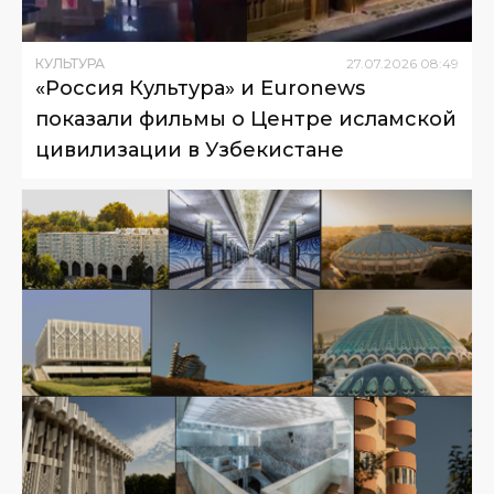
КУЛЬТУРА
27
.
07
.
2026
08
:
49
«Россия Культура» и Euronews
показали фильмы о Центре исламской
цивилизации в Узбекистане