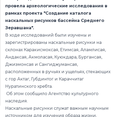
провела археологические исследования в
рамках проекта "Создание каталога
наскальных рисунков бассейна Среднего
Зеравшана".
В ходе исследований были изучены и
зарегистрированы наскальные рисунки на
склонах Каракисмоксая, Етимсая, Аламлисая,
Андаксая, Акмоласая, Куюкдара, Бургансая,
Джизмонсая и Сангиджумансая,
расположенных в ручьях и ущельях, стекающих
с гор Актаг, Губдинтог и Караччитаг
Нуратинского хребта.
Об этом
сообщило
Агентство культурного
наследия.
Наскальные рисунки служат важным научным
источником для изучения образа жизни,