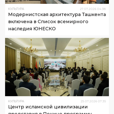
КУЛЬТУРА
27
.
07
.
2026
04
:
38
Модернистская архитектура Ташкента
включена в Список всемирного
наследия ЮНЕСКО
КУЛЬТУРА
25
.
07
.
2026
07
:
35
Центр исламской цивилизации