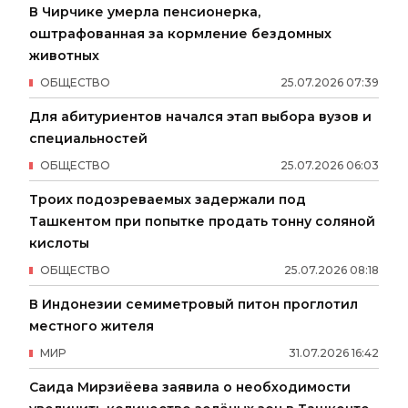
В Чирчике умерла пенсионерка,
оштрафованная за кормление бездомных
животных
ОБЩЕСТВО
25
.
07
.
2026
07
:
39
Для абитуриентов начался этап выбора вузов и
специальностей
ОБЩЕСТВО
25
.
07
.
2026
06
:
03
Троих подозреваемых задержали под
Ташкентом при попытке продать тонну соляной
кислоты
ОБЩЕСТВО
25
.
07
.
2026
08
:
18
В Индонезии семиметровый питон проглотил
местного жителя
МИР
31
.
07
.
2026
16
:
42
Саида Мирзиёева заявила о необходимости