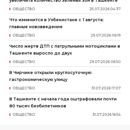
увеличить количество зелёных зон в Ташкенте
ОБЩЕСТВО
25
.
07
.
2026
04
:
37
Что изменится в Узбекистане с 1 августа:
главные нововведения
ОБЩЕСТВО
29
.
07
.
2026
06
:
19
Число жертв ДТП с патрульными мотоциклами в
Ташкенте выросло до двух
ОБЩЕСТВО
29
.
07
.
2026
06
:
50
В Чирчике открыли круглосуточную
гастрономическую улицу
ОБЩЕСТВО
31
.
07
.
2026
17
:
07
В Ташкенте с начала года оштрафовали почти
80 тысяч безбилетников
ОБЩЕСТВО
31
.
07
.
2026
16
:
54