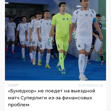
СПОРТ
31
.
07
.
2026
04
:
05
«Бунёдкор» не поедет на выездной
матч Суперлиги из-за финансовых
проблем