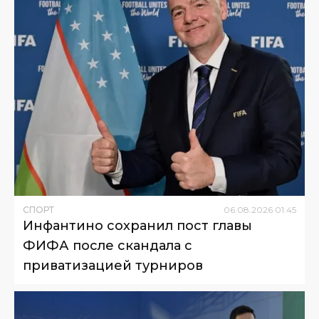
СПОРТ
06
.
08
.
2026
01
:
45
Инфантино сохранил пост главы
ФИФА после скандала с
приватизацией турниров