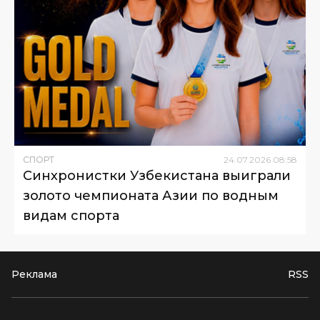
СПОРТ
24
.
07
.
2026
08
:
58
Синхронистки Узбекистана выиграли
золото чемпионата Азии по водным
видам спорта
Реклама
RSS