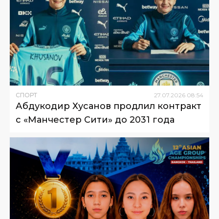
СПОРТ
27
.
07
.
2026
08
:
54
Абдукодир Хусанов продлил контракт
с «Манчестер Сити» до 2031 года