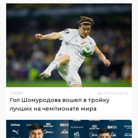
СПОРТ
28
.
07
.
2026
03
:
25
Гол Шомуродова вошел в тройку
лучших на чемпионате мира