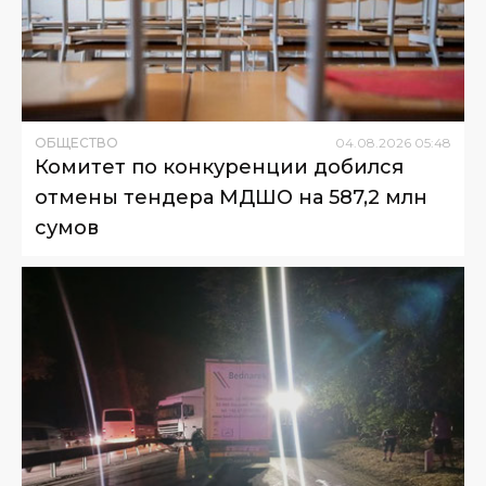
ОБЩЕСТВО
04
.
08
.
2026
05
:
48
Комитет по конкуренции добился
отмены тендера МДШО на 587,2 млн
сумов