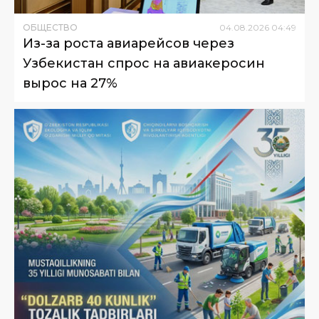
ОБЩЕСТВО
04
.
08
.
2026
04
:
49
Из-за роста авиарейсов через
Узбекистан спрос на авиакеросин
вырос на 27%