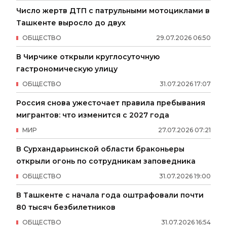
Число жертв ДТП с патрульными мотоциклами в
Ташкенте выросло до двух
ОБЩЕСТВО
29
.
07
.
2026
06
:
50
В Чирчике открыли круглосуточную
гастрономическую улицу
ОБЩЕСТВО
31
.
07
.
2026
17
:
07
Россия снова ужесточает правила пребывания
мигрантов: что изменится с 2027 года
МИР
27
.
07
.
2026
07
:
21
В Сурхандарьинской области браконьеры
открыли огонь по сотрудникам заповедника
ОБЩЕСТВО
31
.
07
.
2026
19
:
00
В Ташкенте с начала года оштрафовали почти
80 тысяч безбилетников
ОБЩЕСТВО
31
.
07
.
2026
16
:
54