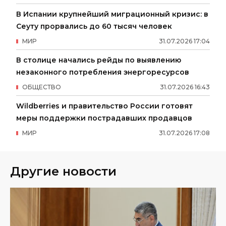
В Испании крупнейший миграционный кризис: в
Сеуту прорвались до 60 тысяч человек
МИР
31
.
07
.
2026
17
:
04
В столице начались рейды по выявлению
незаконного потребления энергоресурсов
ОБЩЕСТВО
31
.
07
.
2026
16
:
43
Wildberries и правительство России готовят
меры поддержки пострадавших продавцов
МИР
31
.
07
.
2026
17
:
08
Другие новости