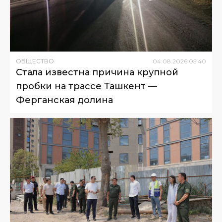
ОБЩЕСТВО
04
.
08
.
2026
05
:
40
Стала известна причина крупной
пробки на трассе Ташкент —
Ферганская долина