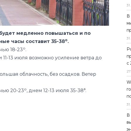
31
.
будет медленно повышаться и по
В
о
ные часы составит 35-38
.
м
о
чью 18-23
.
п
 11-13 июля возможно усиление ветра до
31
.
Р
льшая облачность, без осадков. Ветер
п
с
о
чью 20-23
, днем 12-13 июля 35-38°.
27
W
г
п
31
.
В
в
э