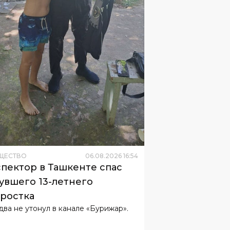
ЩЕСТВО
06
.
08
.
2026
16
:
54
пектор в Ташкенте спас
увшего 13-летнего
ростка
два не утонул в канале «Бурижар».