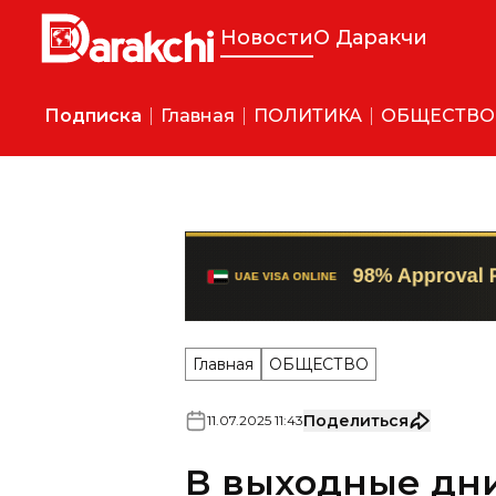
Новости
О Даракчи
Подписка
Главная
ПОЛИТИКА
ОБЩЕСТВО
Главная
ОБЩЕСТВО
Поделиться
11
.
07
.
2025
11
:
43
В выходные дн
воздуха снова 
В Ташкенте воздух прогреет