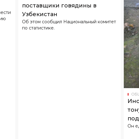
поставщики говядины в
вести
Узбекистан
тию
Об этом сообщил Национальный комитет
по статистике.
ОБ
Инс
тон
под
Он е