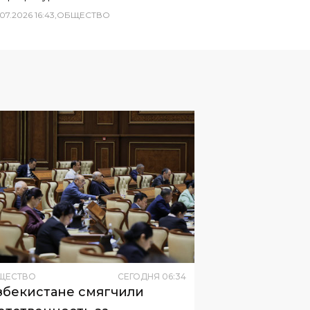
07
.
2026
16
:
43
,
ОБЩЕСТВО
ЩЕСТВО
СЕГОДНЯ
06
:
34
збекистане смягчили
етственность за