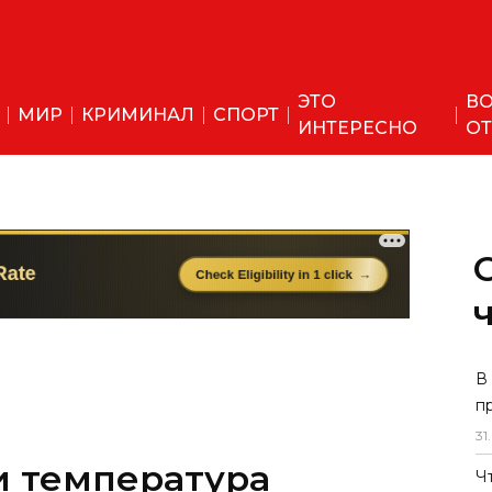
ЭТО
ВО
МИР
КРИМИНАЛ
СПОРТ
ИНТЕРЕСНО
ОТ
и температура
В
п
начнет повышаться
31
.
Ч
ся до +38.