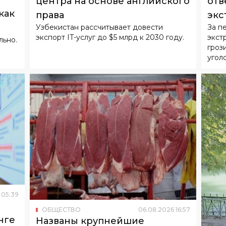
как
права
экс
Узбекистан рассчитывает довести
За п
экспорт IT-услуг до $5 млрд к 2030 году.
экст
льно.
гроз
угол
05
:
39
ОБЩЕСТВО
06
.
08
.
2026
16
:
57
нге
Названы крупнейшие