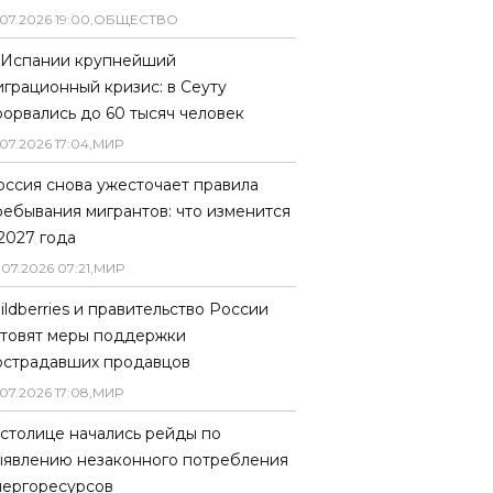
07
.
2026
19
:
00
,
ОБЩЕСТВО
 Испании крупнейший
играционный кризис: в Сеуту
рорвались до 60 тысяч человек
07
.
2026
17
:
04
,
МИР
оссия снова ужесточает правила
ребывания мигрантов: что изменится
 2027 года
.
07
.
2026
07
:
21
,
МИР
ildberries и правительство России
отовят меры поддержки
острадавших продавцов
07
.
2026
17
:
08
,
МИР
 столице начались рейды по
ыявлению незаконного потребления
нергоресурсов