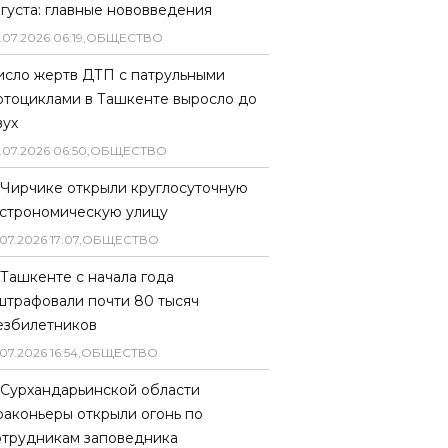
вгуста: главные нововведения
.
07
.
2026
06
:
19
,
ОБЩЕСТВО
исло жертв ДТП с патрульными
отоциклами в Ташкенте выросло до
вух
.
07
.
2026
06
:
50
,
ОБЩЕСТВО
 Чирчике открыли круглосуточную
астрономическую улицу
07
.
2026
17
:
07
,
ОБЩЕСТВО
 Ташкенте с начала года
штрафовали почти 80 тысяч
езбилетников
07
.
2026
16
:
54
,
ОБЩЕСТВО
 Сурхандарьинской области
раконьеры открыли огонь по
отрудникам заповедника