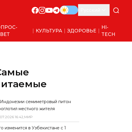
Русский
ПРОС-
HI-
КУЛЬТУРА
ЗДОРОВЬЕ
ВЕТ
TECH
Самые
читаемые
 Индонезии семиметровый питон
роглотил местного жителя
07
.
2026
16
:
42
,
МИР
то изменится в Узбекистане с 1