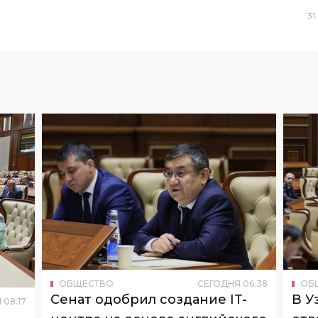
31
.
ОБЩЕСТВО
СЕГОДНЯ
06
:
38
ОБ
Сенат одобрил создание IT-
В У
Я
08
:
17
центра на основе английского
отв