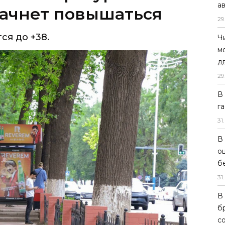
а
29
Ч
м
д
29
В
г
31
.
В
о
б
31
.
В
б
с