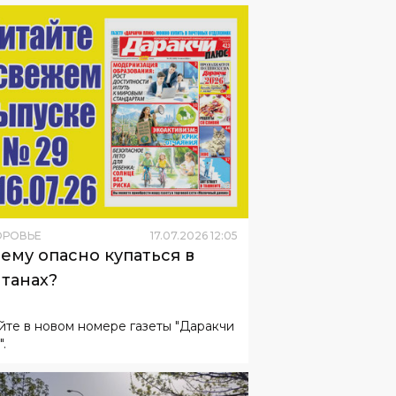
ОРОВЬЕ
17
.
07
.
2026
12
:
05
ему опасно купаться в
танах?
йте в новом номере газеты "Даракчи
.