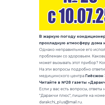
В жаркую погоду кондиционер
прохладную атмосферу дома и
Однако неправильное его испол
проблемам со здоровьем. Каков
может вызывать этот прибор? Ко
На эти вопросы подробно ответ
медицинского центра
Гиёсжон
Читайте в №28 газеты «Даракч
Если у вас есть вопросы, ответы 
"Даракчи плюс", пишите на номе
darakchi_plus@mail.ru.
Продолжается сезон подписки н
отделении почты!
Стоимость: