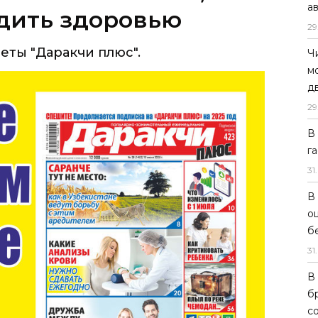
а
29
Ч
м
д
29
В
г
31
.
В
о
б
31
.
В
б
с