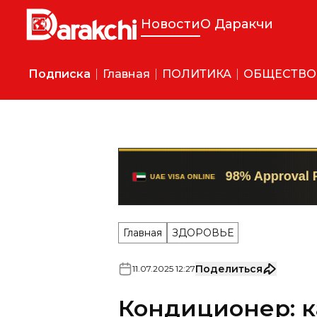
Новости
О Даракчи
Подписка
Главная
ПОЛИТИКА
ОБЩЕСТВО
Главная
ЗДОРОВЬЕ
Поделиться
11
.
07
.
2025
12
:
27
Кондиционер: к
чтобы не навре
Читайте в новом номере газ