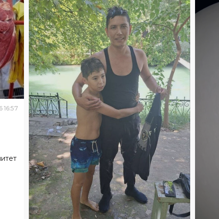
6
16
:
57
митет
ОБ
В Б