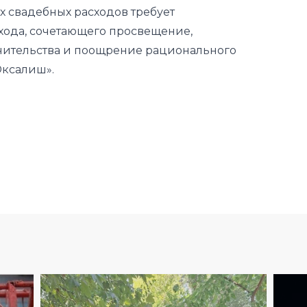
Юксалиш».