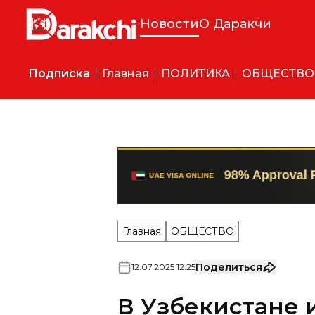
Новости
О Даракчи
Подписка
Главная
ПОЛИТИКА
ОБЩЕСТВО
Главная
ОБЩЕСТВО
Поделиться
12
.
07
.
2025
12
:
25
В Узбекистане 
свадебным рас
Движение «Юксалиш» прове