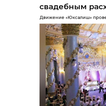
Движение «Юксалиш» провело 
узбекистанцев покрывают сва