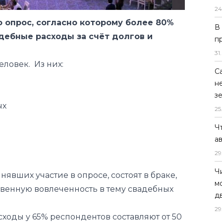
24
еловек. Из них:
В
п
31
.
ых
С
н
з
25
Ч
явших участие в опросе, состоят в браке,
а
твенную вовлеченность в тему свадебных
29
Ч
ходы у 65% респондентов составляют от 50
м
д
оду семьи, а иногда и превышает его», —
29