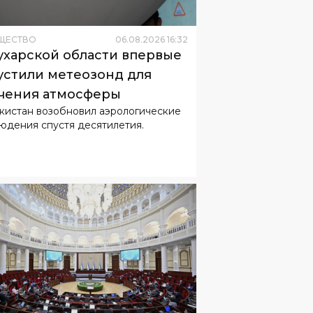
устили метеозонд для
чения атмосферы
кистан возобновил аэрологические
юдения спустя десятилетия.
ЩЕСТВО
06
.
08
.
2026
10
:
58
он об усилении