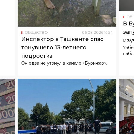
зап
ОБЩЕСТВО
06
.
08
.
2026
16
:
54
Инспектор в Ташкенте спас
изу
тонувшего 13-летнего
Узбе
набл
подростка
Он едва не утонул в канале «Бурижар».
6
16
:
24
ОБ
179
Зак