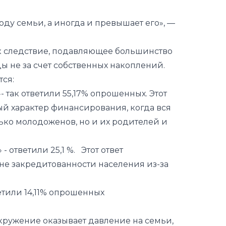
к следствие, подавляющее большинство
 не за счет собственных накоплений.
ся:
- так ответили 55,17% опрошенных. Этот
ый характер финансирования, когда вся
лько молодоженов, но и их родителей и
 - ответили 25,1 %. Этот ответ
не закредитованности населения из-за
етили 14,11% опрошенных
окружение оказывает давление на семьи,
стоящие свадьбы?» ответы респондентов
ий в обществе, но с небольшим
 наличия давления.