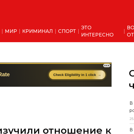
ЭТО
ВО
МИР
КРИМИНАЛ
СПОРТ
ИНТЕРЕСНО
ОТ
изучили отношение к
В
р
ходам
25
В
ло опрос.