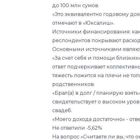
Источники финансирования: ка
респондентов покрывают расходы
Основными источниками являют
«За счет себя и помощи близких»
ответ подчеркивает коллективн
тяжесть ложится на плечи не то
родственников.
«Брал(а) в долг / планирую взять»
свидетельствует о высоком уров
свадеб.
«Моего дохода достаточно» - отв
Не ответили -5,62%
На вопрос «Считаете ли вы, что 
заставляя их проводить дорого
демонстрируют разделение мнен
перевесом в сторону признания