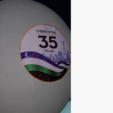
ЩЕСТВО
06
.
08
.
2026
16
:
32
ухарской области впервые