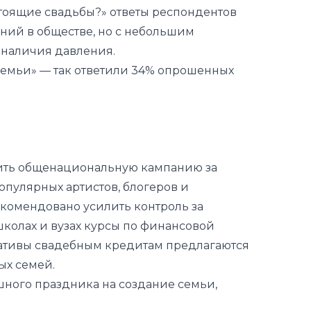
 семьи» — так ответили 34% опрошенных
тить общенациональную кампанию за
опулярных артистов, блогеров и
екомендовано усилить контроль за
школах и вузах курсы по финансовой
рнативы свадебным кредитам предлагаются
ых семей.
шного праздника на создание семьи,
 свадебных расходов требует
хода, сочетающего просвещение,
чительства и поощрение рационального