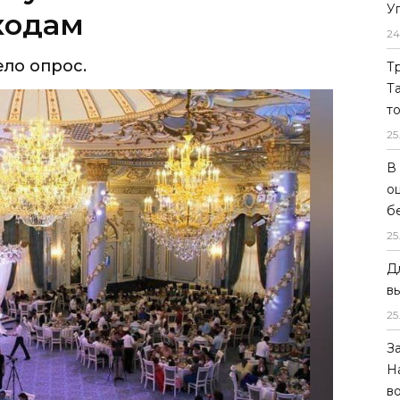
У
24
Т
Т
т
25
В
о
б
25
Д
в
25
З
опрос, согласно которому более 80%
Н
в
дебные расходы за счёт долгов и