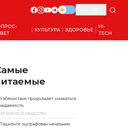
Русский
ПРОС-
HI-
КУЛЬТУРА
ЗДОРОВЬЕ
ВЕТ
TECH
Самые
читаемые
 Узбекистане продолжает снижаться
ождаемость
.
07
.
2026
05
:
23
,
ОБЩЕСТВО
 Ташкенте оштрафован начальник