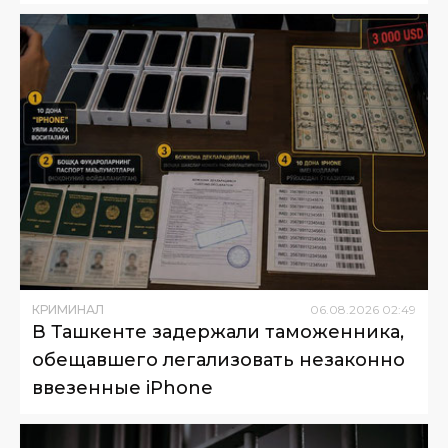
КРИМИНАЛ
06
.
08
.
2026
02
:
49
В Ташкенте задержали таможенника,
обещавшего легализовать незаконно
ввезенные iPhone