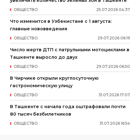
увеличить количество зелёных зон в Ташкенте
ОБЩЕСТВО
25
.
07
.
2026
04
:
37
Что изменится в Узбекистане с 1 августа:
главные нововведения
ОБЩЕСТВО
29
.
07
.
2026
06
:
19
Число жертв ДТП с патрульными мотоциклами в
Ташкенте выросло до двух
ОБЩЕСТВО
29
.
07
.
2026
06
:
50
В Чирчике открыли круглосуточную
гастрономическую улицу
ОБЩЕСТВО
31
.
07
.
2026
17
:
07
В Ташкенте с начала года оштрафовали почти
80 тысяч безбилетников
ОБЩЕСТВО
31
.
07
.
2026
16
:
54