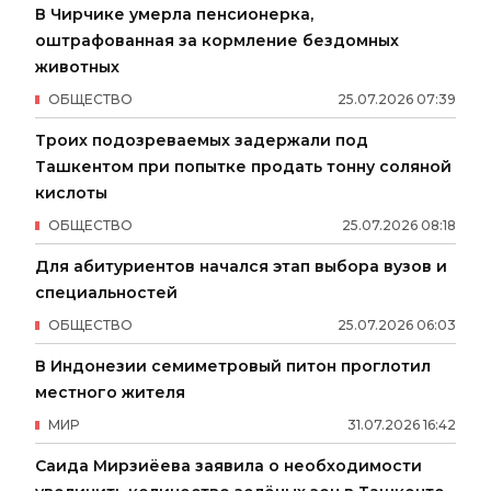
В Чирчике умерла пенсионерка,
оштрафованная за кормление бездомных
животных
ОБЩЕСТВО
25
.
07
.
2026
07
:
39
Троих подозреваемых задержали под
Ташкентом при попытке продать тонну соляной
кислоты
ОБЩЕСТВО
25
.
07
.
2026
08
:
18
Для абитуриентов начался этап выбора вузов и
специальностей
ОБЩЕСТВО
25
.
07
.
2026
06
:
03
В Индонезии семиметровый питон проглотил
местного жителя
МИР
31
.
07
.
2026
16
:
42
Саида Мирзиёева заявила о необходимости