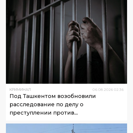
КРИМИНАЛ
06
.
08
.
2026
02
:
36
Под Ташкентом возобновили
расследование по делу о
преступлении против
несовершеннолетнего