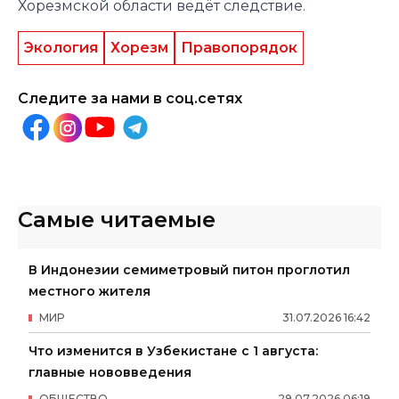
Хорезмской области ведёт следствие.
Экология
Хорезм
Правопорядок
Следите за нами в соц.сетях
Самые читаемые
В Индонезии семиметровый питон проглотил
местного жителя
МИР
31
.
07
.
2026
16
:
42
Что изменится в Узбекистане с 1 августа:
главные нововведения
ОБЩЕСТВО
29
.
07
.
2026
06
:
19