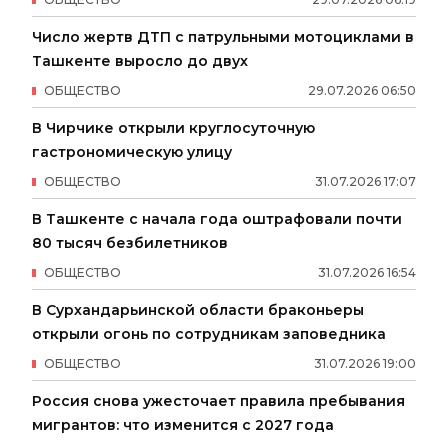
Число жертв ДТП с патрульными мотоциклами в
Ташкенте выросло до двух
ОБЩЕСТВО
29
.
07
.
2026
06
:
50
В Чирчике открыли круглосуточную
гастрономическую улицу
ОБЩЕСТВО
31
.
07
.
2026
17
:
07
В Ташкенте с начала года оштрафовали почти
80 тысяч безбилетников
ОБЩЕСТВО
31
.
07
.
2026
16
:
54
В Сурхандарьинской области браконьеры
открыли огонь по сотрудникам заповедника
ОБЩЕСТВО
31
.
07
.
2026
19
:
00
Россия снова ужесточает правила пребывания
мигрантов: что изменится с 2027 года