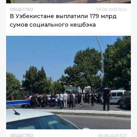
ОБЩЕСТВО
06
.
08
.
2026
16
:
24
В Узбекистане выплатили 179 млрд
сумов социального кешбэка
ОБЩЕСТВО
06
.
08
.
2026
11
:
27