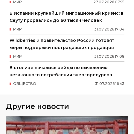
МИР
27
.
07
.
2026
07
:
21
В Испании крупнейший миграционный кризис: в
Сеуту прорвались до 60 тысяч человек
МИР
31
.
07
.
2026
17
:
04
Wildberries и правительство России готовят
меры поддержки пострадавших продавцов
МИР
31
.
07
.
2026
17
:
08
В столице начались рейды по выявлению
незаконного потребления энергоресурсов
ОБЩЕСТВО
31
.
07
.
2026
16
:
43
Другие новости