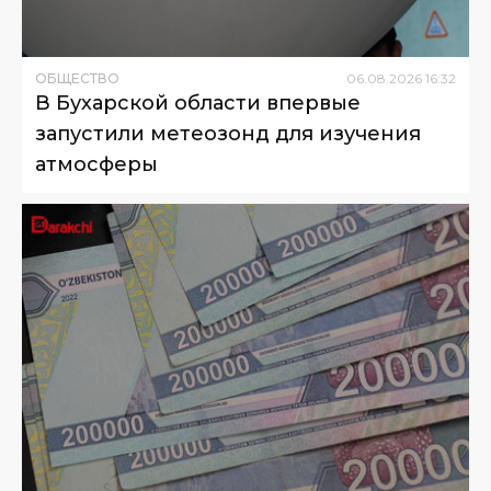
ОБЩЕСТВО
06
.
08
.
2026
16
:
32
В Бухарской области впервые
запустили метеозонд для изучения
атмосферы