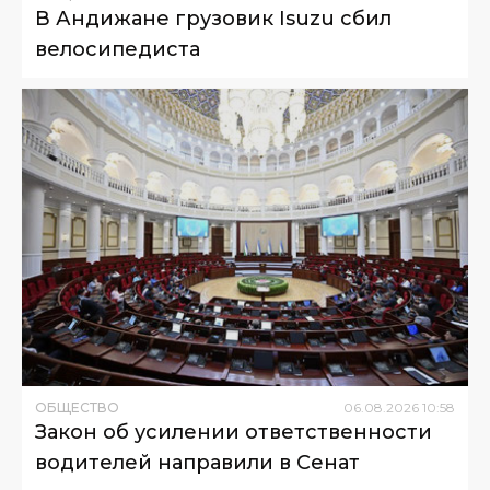
В Андижане грузовик Isuzu сбил
велосипедиста
ОБЩЕСТВО
06
.
08
.
2026
10
:
58
Закон об усилении ответственности
водителей направили в Сенат