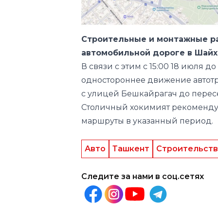
автомобильной дороге в Шайх
В связи с этим
с 15:00 18 июля д
одностороннее движение автотр
с улицей Бешкайрагач до перес
Столичный хокимият рекоменду
маршруты в указанный период.
Авто
Ташкент
Строительст
Следите за нами в соц.сетях