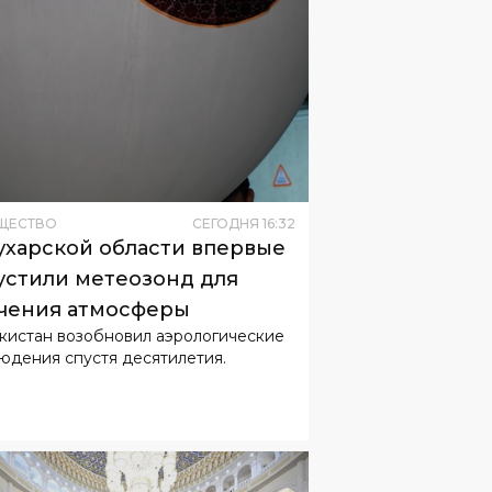
ЩЕСТВО
СЕГОДНЯ
16
:
32
ухарской области впервые
устили метеозонд для
чения атмосферы
кистан возобновил аэрологические
юдения спустя десятилетия.