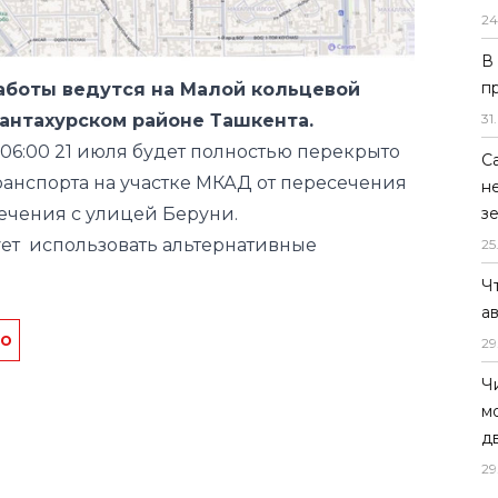
24
антахурском районе Ташкента.
о 06:00 21 июля будет полностью перекрыто
В
п
анспорта на участке МКАД от пересечения
31
.
ечения с улицей Беруни.
ет использовать альтернативные
С
н
з
25
во
Ч
а
29
Ч
м
д
29