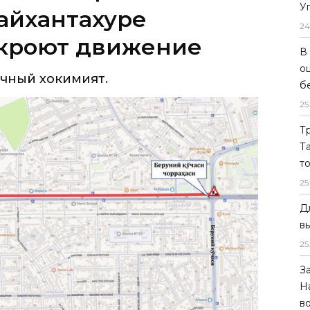
У
чный хокимият.
24
В
о
б
25
Т
Т
т
25
Д
в
25
З
Н
в
аботы ведутся на Малой кольцевой