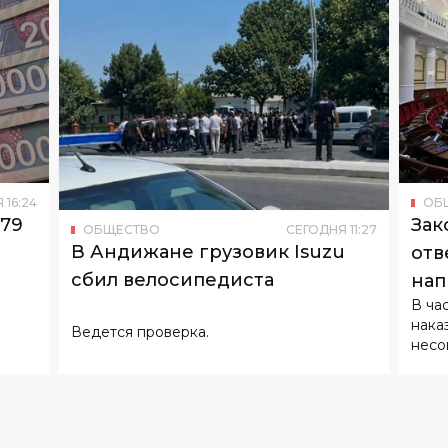
Я
16
:
24
ОБ
179
Зак
ОБЩЕСТВО
СЕГОДНЯ
11
:
27
В Андижане грузовик Isuzu
отв
сбил велосипедиста
нап
В ча
нака
Ведется проверка.
несо