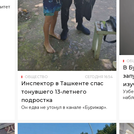
митет
ОБ
В Б
зап
ОБЩЕСТВО
СЕГОДНЯ
16
:
54
Инспектор в Ташкенте спас
изу
тонувшего 13-летнего
Узбе
набл
подростка
Он едва не утонул в канале «Бурижар».