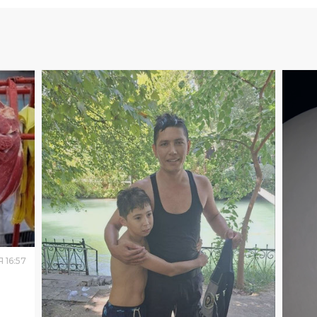
Я
16
:
57