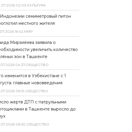
.
07
.
2026
02
:
03
,
КУЛЬТУРА
 Индонезии семиметровый питон
роглотил местного жителя
07
.
2026
16
:
42
,
МИР
аида Мирзиёева заявила о
еобходимости увеличить количество
елёных зон в Ташкенте
.
07
.
2026
04
:
37
,
ОБЩЕСТВО
то изменится в Узбекистане с 1
вгуста: главные нововведения
.
07
.
2026
06
:
19
,
ОБЩЕСТВО
исло жертв ДТП с патрульными
отоциклами в Ташкенте выросло до
вух
.
07
.
2026
06
:
50
,
ОБЩЕСТВО