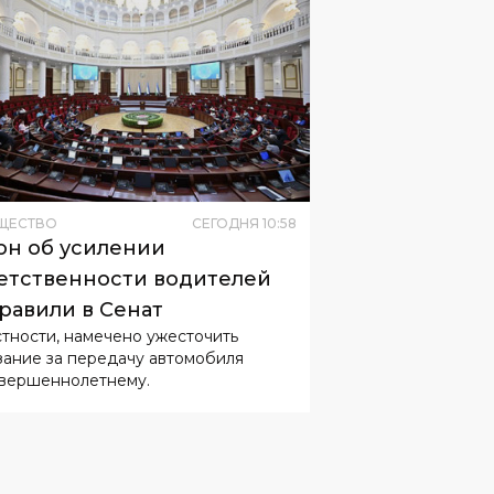
ЩЕСТВО
СЕГОДНЯ
10
:
58
он об усилении
етственности водителей
равили в Сенат
стности, намечено ужесточить
зание за передачу автомобиля
вершеннолетнему.