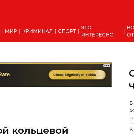
ЭТО
ВО
МИР
КРИМИНАЛ
СПОРТ
ИНТЕРЕСНО
ОТ
ой кольцевой
В
р
айхантахуре
25
кроют движение
В