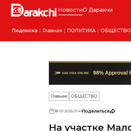
Новости
О Даракчи
Подписка
Главная
ПОЛИТИКА
ОБЩЕСТВО
Главная
ОБЩЕСТВО
Поделиться
18
.
07
.
2025
01
:
41
На участке Мал
автодороги в Ш
временно пере