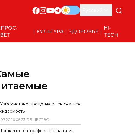
Русский
ПРОС-
HI-
КУЛЬТУРА
ЗДОРОВЬЕ
ВЕТ
TECH
Самые
читаемые
 Узбекистане продолжает снижаться
ождаемость
.
07
.
2026
05
:
23
,
ОБЩЕСТВО
 Ташкенте оштрафован начальник