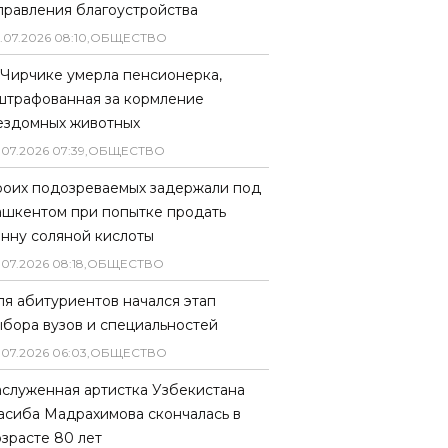
правления благоустройства
.
07
.
2026
08
:
10
,
ОБЩЕСТВО
 Чирчике умерла пенсионерка,
штрафованная за кормление
ездомных животных
.
07
.
2026
07
:
39
,
ОБЩЕСТВО
роих подозреваемых задержали под
ашкентом при попытке продать
онну соляной кислоты
.
07
.
2026
08
:
18
,
ОБЩЕСТВО
ля абитуриентов начался этап
ыбора вузов и специальностей
.
07
.
2026
06
:
03
,
ОБЩЕСТВО
аслуженная артистка Узбекистана
асиба Мадрахимова скончалась в
озрасте 80 лет