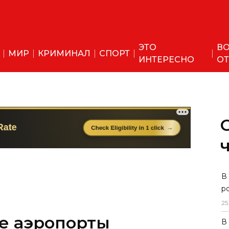
ЭТО
ВО
МИР
КРИМИНАЛ
СПОРТ
ИНТЕРЕСНО
ОТ
 аэропорты
В
р
служили в этом году
25
ов
В