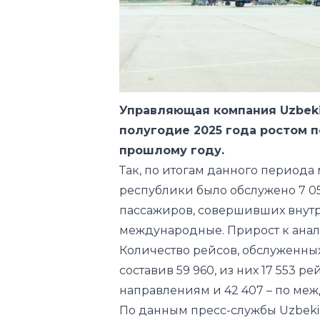
Управляющая компания Uzbekis
полугодие 2025 года ростом 
прошлому году.
Так, по итогам данного период
республики было обслужено 7 059
пассажиров, совершивших внутре
международные. Прирост к анал
Количество рейсов, обслуженных
составив 59 960, из них 17 553 
направлениям и 42 407 – по ме
По данным пресс-службы Uzbekist
достичь за счёт привлечения н
направлений, а также постоянно
расширению маршрутной сети.