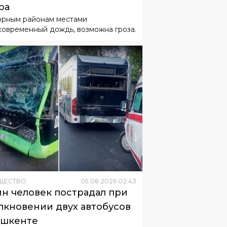
ЩЕСТВО
05
.
08
.
2026
02
:
43
н человек пострадал при
лкновении двух автобусов
ашкенте
бус маршрута №17 столкнулся с
тробусом на остановке «Юлдуз».