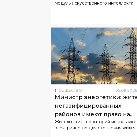
ОБЩЕСТВО
05
.
08
.
2026
Министр энергетики: жит
негазифицированных
районов имеют право на
Жители этих территорий используют
льготный тариф
электричество для отопления жилья.