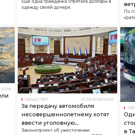
02
:
56
ели
ОБЩЕСТВО
05
.
08
.
2026
02
:
45
За передачу автомобиля
ОБ
Оди
несовершеннолетнему хотят
сто
ввести уголовную
Законопроект об ужесточении
в Т
ответственность
ответственности за нарушения ПДД
Авто
принят в первом чтении.
элек