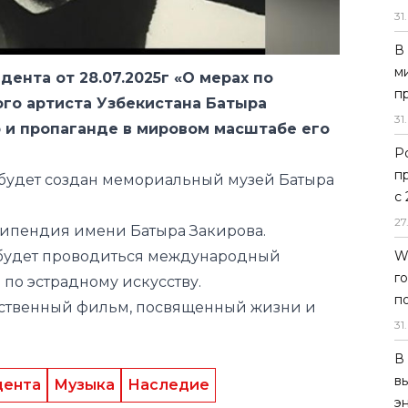
ента от 28.07.2025г «О мерах по
31
.
го артиста Узбекистана Батыра
В
ю и пропаганде в мировом масштабе его
м
п
е будет создан мемориальный музей Батыра
31
.
Р
типендия имени Батыра Закирова.
п
а будет проводиться международный
с
по эстрадному искусству.
27
жественный фильм, посвященный жизни и
W
г
п
дента
Музыка
Наследие
31
.
В
в
э