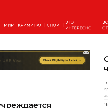
ЭТО
ВО
МИР
КРИМИНАЛ
СПОРТ
ИНТЕРЕСНО
ОТ
учреждается
В
п
ая стипендия имени
31
.
ва
Ч