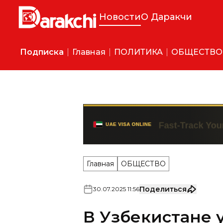
Новости
О Даракчи
Подписка
Главная
ПОЛИТИКА
ОБЩЕСТВО
Главная
ОБЩЕСТВО
Поделиться
30
.
07
.
2025
11
:
56
В Узбекистане 
Государственн
Батыра Закиро