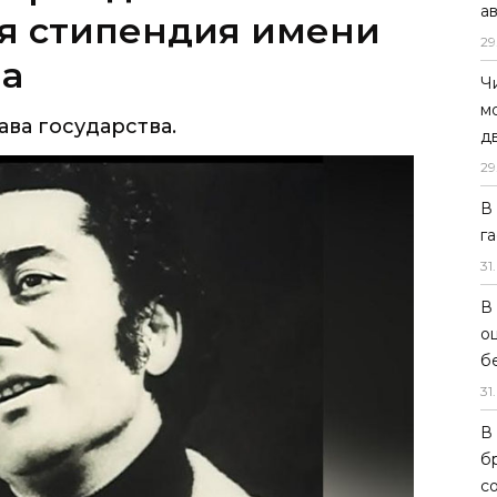
а
ва государства.
29
Ч
м
д
29
В
г
31
.
В
о
б
31
.
В
б
с