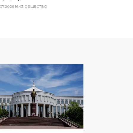
07
.
2026
16
:
43
,
ОБЩЕСТВО
ЩЕСТВО
06
.
08
.
2026
02
:
43
руг мемориального
плекса Ислама Каримова в