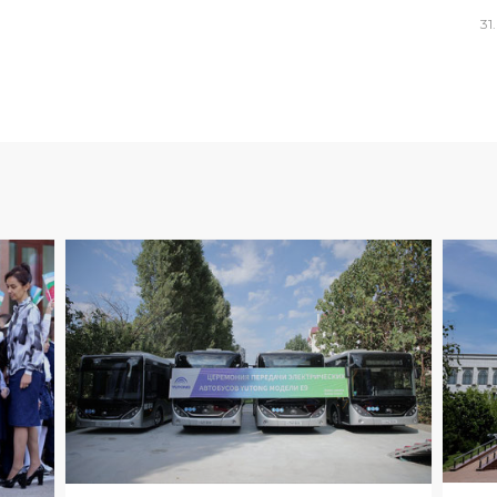
31
.
ОБ
ОБЩЕСТВО
06
.
08
.
2026
02
:
48
02
:
53
Вок
Парк общественного
ком
транспорта Ташкента