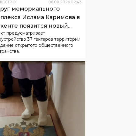
кенте появится новый
кт предусматривает
одской парк
оустройство 37 гектаров территории
здание открытого общественного
транства.