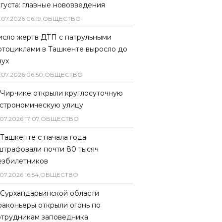
вгуста: главные нововведения
.
07
.
2026
06
:
19
,
ОБЩЕСТВО
исло жертв ДТП с патрульными
отоциклами в Ташкенте выросло до
вух
.
07
.
2026
06
:
50
,
ОБЩЕСТВО
 Чирчике открыли круглосуточную
астрономическую улицу
07
.
2026
17
:
07
,
ОБЩЕСТВО
 Ташкенте с начала года
штрафовали почти 80 тысяч
езбилетников
07
.
2026
16
:
54
,
ОБЩЕСТВО
 Сурхандарьинской области
раконьеры открыли огонь по
отрудникам заповедника