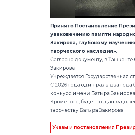
Принято Постановление Презид
увековечению памяти народно
Закирова, глубокому изучени
творческого наследия».
Согласно документу, в Ташкент
Закирова.
Учреждается Государственная с
С 2026 года один раз в два год
конкурс имени Батыра Закирова 
Кроме того, будет создан худо
творчеству Батыра Закирова.
Указы и постановления Прези
Следите за нами в соц.сетях