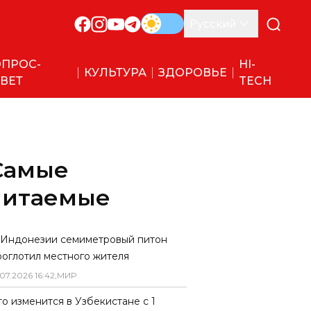
Русский
ПРОС-
HI-
КУЛЬТУРА
ЗДОРОВЬЕ
ВЕТ
TECH
Самые
читаемые
 Индонезии семиметровый питон
роглотил местного жителя
07
.
2026
16
:
42
,
МИР
то изменится в Узбекистане с 1