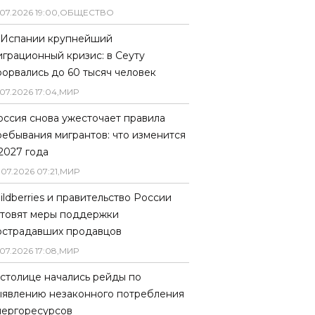
07
.
2026
19
:
00
,
ОБЩЕСТВО
 Испании крупнейший
играционный кризис: в Сеуту
рорвались до 60 тысяч человек
07
.
2026
17
:
04
,
МИР
оссия снова ужесточает правила
ребывания мигрантов: что изменится
 2027 года
.
07
.
2026
07
:
21
,
МИР
ildberries и правительство России
отовят меры поддержки
острадавших продавцов
07
.
2026
17
:
08
,
МИР
 столице начались рейды по
ыявлению незаконного потребления
нергоресурсов