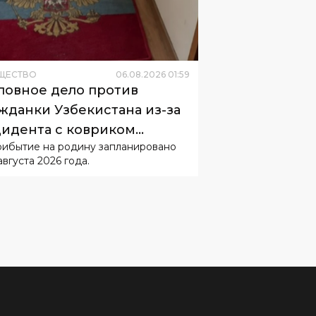
ЩЕСТВО
06
.
08
.
2026
01
:
59
ловное дело против
жданки Узбекистана из-за
идента с ковриком
рибытие на родину запланировано
буждать не будут
августа 2026 года.