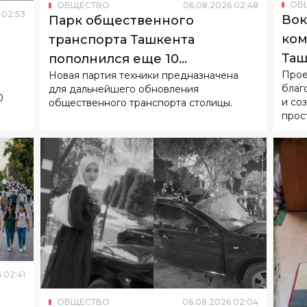
Таш
пополнился еще 10
Прое
Новая партия техники предназначена
гор
китайскими электробусами
благ
для дальнейшего обновления
0
и со
общественного транспорта столицы.
прос
6
02
:
41
ОБЩЕСТВО
06
.
08
.
2026
02
:
04
В ДТП в Джизакской области
погибла 21-летняя блогер
оить