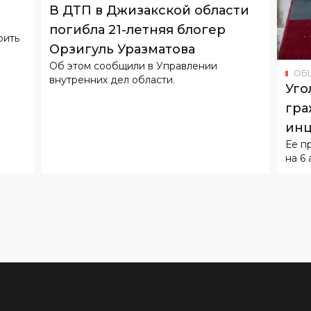
Орзигуль Уразматова
Об этом сообщили в Управлении
ОБ
внутренних дел области.
Уго
гра
инц
Ее п
воз
на 6 