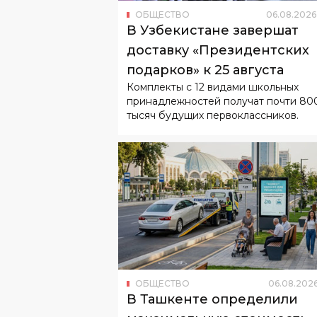
доставку «Президентских
подарков» к 25 августа
Комплекты с 12 видами школьных
принадлежностей получат почти 80
тысяч будущих первоклассников.
ОБЩЕСТВО
06
.
08
.
202
В Ташкенте определили
максимальную стоимость
эвакуации автомобилей
Эвакуация автомобиля не сможет ст