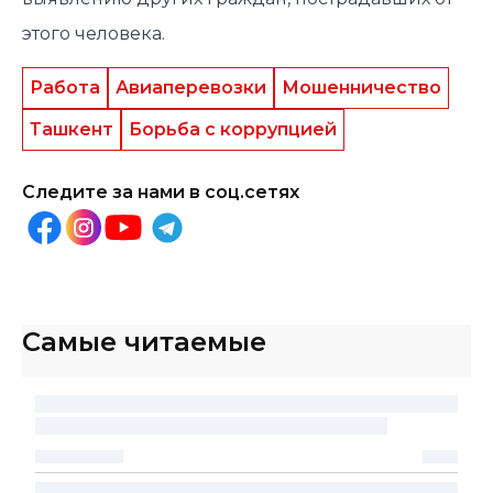
этого человека.
Работа
Авиаперевозки
Мошенничество
Ташкент
Борьба с коррупцией
Следите за нами в соц.сетях
Самые читаемые
В Индонезии семиметровый питон проглотил
местного жителя
МИР
31
.
07
.
2026
16
:
42