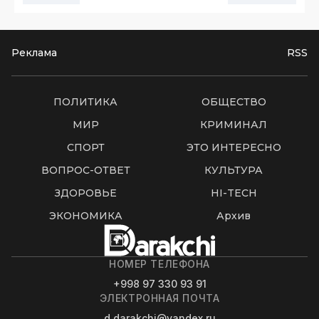
ОБЩЕСТВО
08
.
08
.
2026
11
:
12
При Союзе журналистов Узбекистана
создан Творческий совет блогеров