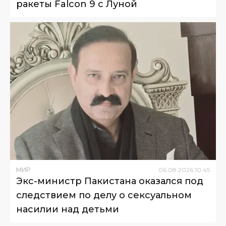
ракеты Falcon 9 с Луной
МИР
06
.
08
.
2026
10
:
45
Экс-министр Пакистана оказался под
следствием по делу о сексуальном
насилии над детьми