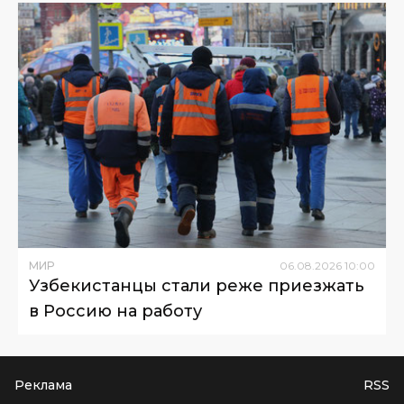
МИР
06
.
08
.
2026
10
:
00
Узбекистанцы стали реже приезжать
в Россию на работу
Реклама
RSS