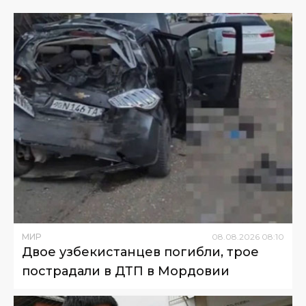
МИР
08
.
08
.
2026
08
:
10
Двое узбекистанцев погибли, трое
пострадали в ДТП в Мордовии