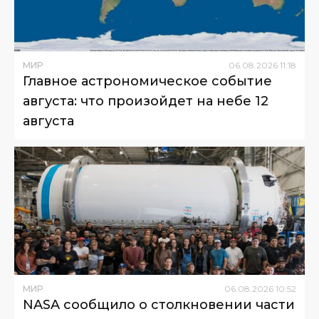
МИР
06
.
08
.
2026
11
:
18
Главное астрономическое событие
августа: что произойдет на небе 12
августа
МИР
06
.
08
.
2026
10
:
52
NASA сообщило о столкновении части