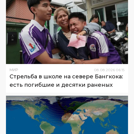
МИР
08
.
08
.
2026
06
:
15
Стрельба в школе на севере Бангкока:
есть погибшие и десятки раненых