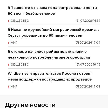
В Ташкенте с начала года оштрафовали почти
80 тысяч безбилетников
ОБЩЕСТВО
31
.
07
.
2026
16
:
54
В Испании крупнейший миграционный кризис: в
Сеуту прорвались до 60 тысяч человек
МИР
31
.
07
.
2026
17
:
04
В столице начались рейды по выявлению
незаконного потребления энергоресурсов
ОБЩЕСТВО
31
.
07
.
2026
16
:
43
Wildberries и правительство России готовят
меры поддержки пострадавших продавцов
МИР
31
.
07
.
2026
17
:
08
Другие новости