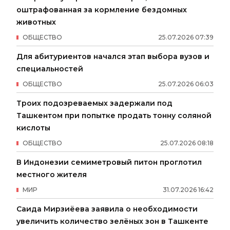
оштрафованная за кормление бездомных
животных
ОБЩЕСТВО
25
.
07
.
2026
07
:
39
Для абитуриентов начался этап выбора вузов и
специальностей
ОБЩЕСТВО
25
.
07
.
2026
06
:
03
Троих подозреваемых задержали под
Ташкентом при попытке продать тонну соляной
кислоты
ОБЩЕСТВО
25
.
07
.
2026
08
:
18
В Индонезии семиметровый питон проглотил
местного жителя
МИР
31
.
07
.
2026
16
:
42
Саида Мирзиёева заявила о необходимости
увеличить количество зелёных зон в Ташкенте