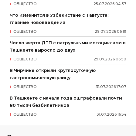
ОБЩЕСТВО
25
.
07
.
2026
04
:
37
Что изменится в Узбекистане с 1 августа:
главные нововведения
ОБЩЕСТВО
29
.
07
.
2026
06
:
19
Число жертв ДТП с патрульными мотоциклами в
Ташкенте выросло до двух
ОБЩЕСТВО
29
.
07
.
2026
06
:
50
В Чирчике открыли круглосуточную
гастрономическую улицу
ОБЩЕСТВО
31
.
07
.
2026
17
:
07
В Ташкенте с начала года оштрафовали почти
80 тысяч безбилетников
ОБЩЕСТВО
31
.
07
.
2026
16
:
54