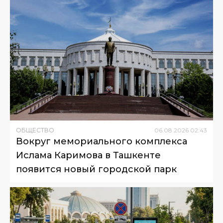
ОБЩЕСТВО
06
.
08
.
2026
02
:
43
Вокруг мемориального комплекса
Ислама Каримова в Ташкенте
появится новый городской парк