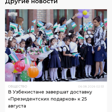
Другие новости
ОБЩЕСТВО
06
.
08
.
2026
02
:
53
В Узбекистане завершат доставку
«Президентских подарков» к 25
августа