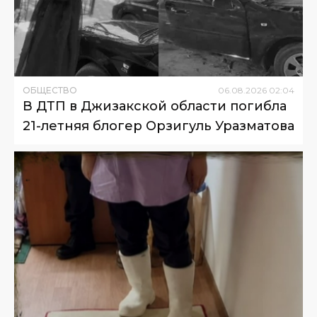
ОБЩЕСТВО
06
.
08
.
2026
02
:
04
В ДТП в Джизакской области погибла
21-летняя блогер Орзигуль Уразматова