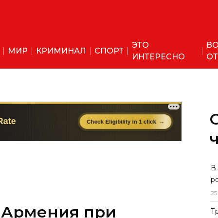
ЭТО
ВО
МИР
КРИМИНАЛ
СПОРТ
ИНТЕРЕСНО
ОТ
 Армения при
В
р
е США приняли
25
мирном
Т