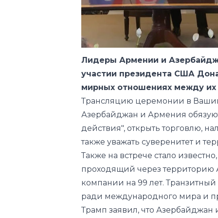
Лидеры Армении и Азербайджа
участии президента США Дон
мирных отношениях между их
Трансляцию
церемонии в Вашинг
Азербайджан и Армения обязуют
действия", открыть торговлю, н
также уважать суверенитет и те
Также на встрече стало известно,
проходящий через территорию 
компании на 99 лет. Транзитный
ради международного мира и пр
Трамп заявил, что Азербайджан
миру отказаться от боевых дейст
друг друга. Американские комп
инфраструктуры в Армении и Аз