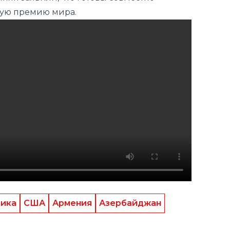
тика
США
Армения
Азербайджан