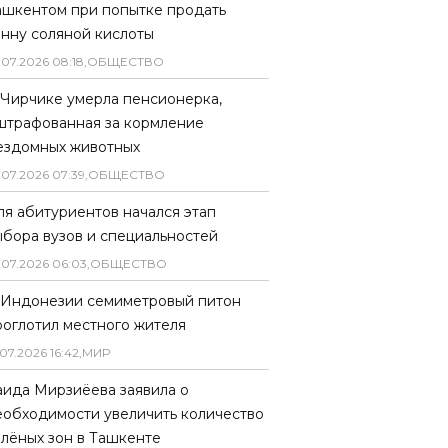
ашкентом при попытке продать
онну соляной кислоты
.
07
.
2026
08
:
18
,
ОБЩЕСТВО
 Чирчике умерла пенсионерка,
штрафованная за кормление
ездомных животных
.
07
.
2026
07
:
39
,
ОБЩЕСТВО
ля абитуриентов начался этап
ыбора вузов и специальностей
.
07
.
2026
06
:
03
,
ОБЩЕСТВО
 Индонезии семиметровый питон
роглотил местного жителя
07
.
2026
16
:
42
,
МИР
аида Мирзиёева заявила о
еобходимости увеличить количество
елёных зон в Ташкенте