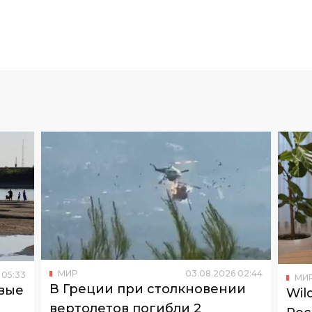
МИР
03
.
08
.
2026
02
:
44
05
:
33
МИ
В Греции при столкновении
рвые
Wil
вертолетов погибли 2
Рос
человека (видео)
под
Экипажи тушили пожар.
Тать
про
пост