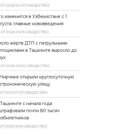
.
07
.
2026
04
:
37
,
ОБЩЕСТВО
то изменится в Узбекистане с 1
вгуста: главные нововведения
.
07
.
2026
06
:
19
,
ОБЩЕСТВО
исло жертв ДТП с патрульными
отоциклами в Ташкенте выросло до
вух
.
07
.
2026
06
:
50
,
ОБЩЕСТВО
 Чирчике открыли круглосуточную
астрономическую улицу
07
.
2026
17
:
07
,
ОБЩЕСТВО
 Ташкенте с начала года
штрафовали почти 80 тысяч
езбилетников
07
.
2026
16
:
54
,
ОБЩЕСТВО