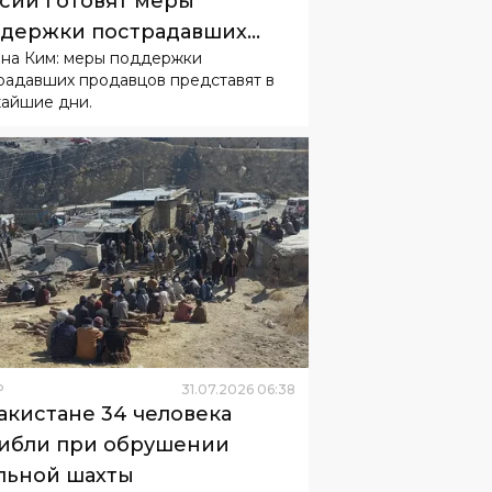
айшие дни.
Р
31
.
07
.
2026
06
:
38
акистане 34 человека
ибли при обрушении
льной шахты
иной аварии стал взрыв метана.