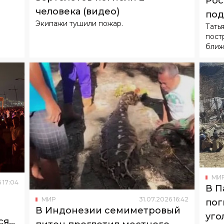
ближ
МИ
6
17
:
04
В П
МИР
31
.
07
.
2026
16
:
42
пог
В Индонезии семиметровый
уго
сяч
питон проглотил местного
Прич
жителя
го
Мужчина возвращался домой по лесной
тропе после вечеринки.