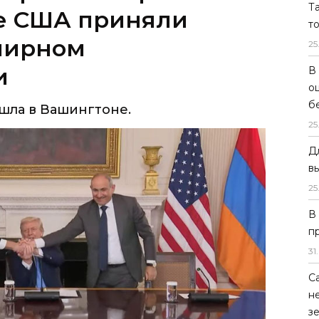
Т
и
т
25
шла в Вашингтоне.
В
о
б
25
Д
в
25
В
п
31
.
С
н
з