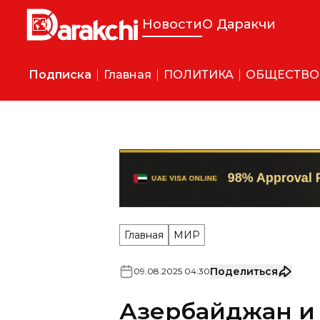
Новости
О Даракчи
Подписка
Главная
ПОЛИТИКА
ОБЩЕСТВО
Главная
МИР
Поделиться
09
.
08
.
2025
04
:
30
Азербайджан и
посредничеств
декларацию о 