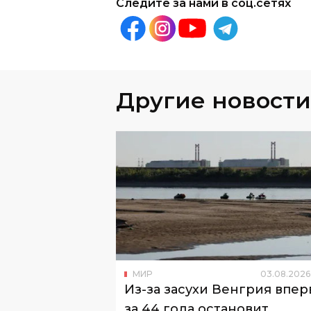
Другие новости
МИР
03
.
08
.
2026
Из-за засухи Венгрия впе
за 44 года остановит
крупнейшую АЭС
К этому привело обмеление Дуная.