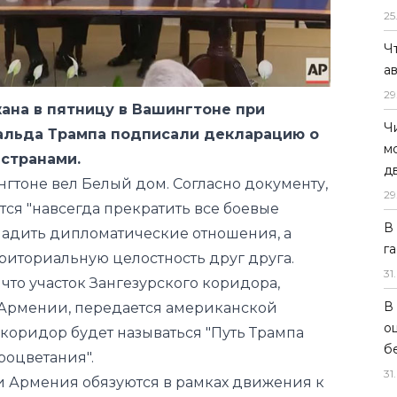
25
на в пятницу в Вашингтоне при
Ч
альда Трампа подписали декларацию о
а
 странами.
29
тоне вел Белый дом. Согласно документу,
Ч
ся "навсегда прекратить все боевые
м
аладить дипломатические отношения, а
д
рриториальную целостность друг друга.
29
 что участок Зангезурского коридора,
В
Армении, передается американской
г
 коридор будет называться "Путь Трампа
31
.
оцветания".
В
 и Армения обязуются в рамках движения к
о
вий, уважать суверенитет и целостность
б
ании планируют масштабное развитие
31
.
ербайджане и готовы вложить