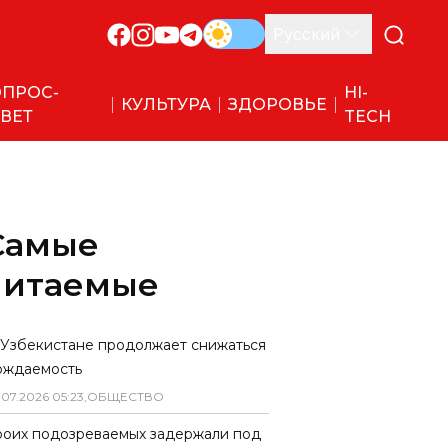
Русский
ПРОС-
HI-
КУЛЬТУРА
ЗДОРОВЬЕ
ВЕТ
TECH
Самые
читаемые
 Узбекистане продолжает снижаться
ождаемость
.
07
.
2026
05
:
23
,
ОБЩЕСТВО
роих подозреваемых задержали под