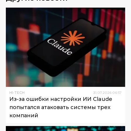
HI-TECH
31
.
07
.
2026
06
:
57
Из-за ошибки настройки ИИ Claude
попытался атаковать системы трех
компаний