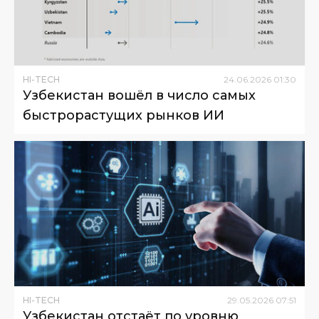
HI-TECH
24
.
06
.
2026
01
:
30
Узбекистан вошёл в число самых
быстрорастущих рынков ИИ
HI-TECH
29
.
05
.
2026
07
:
51
Узбекистан отстаёт по уровню