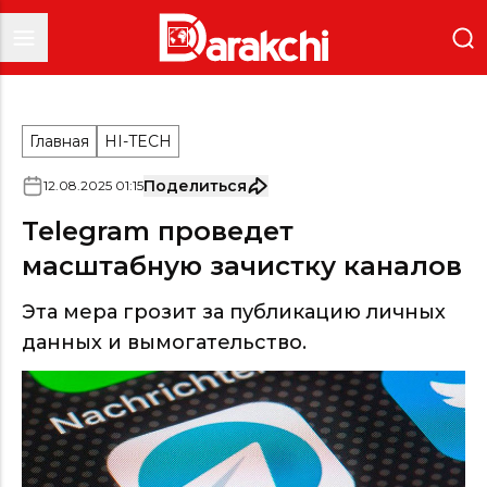
Главная
HI-TECH
Поделиться
12
.
08
.
2025
01
:
15
Telegram проведет
масштабную зачистку каналов
Эта мера грозит за публикацию личных
данных и вымогательство.