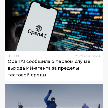
HI-TECH
23
.
07
.
2026
06
:
04
OpenAI сообщила о первом случае
выхода ИИ-агента за пределы
тестовой среды