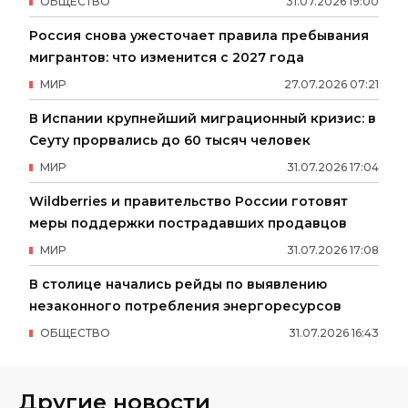
ОБЩЕСТВО
31
.
07
.
2026
19
:
00
Россия снова ужесточает правила пребывания
мигрантов: что изменится с 2027 года
МИР
27
.
07
.
2026
07
:
21
В Испании крупнейший миграционный кризис: в
Сеуту прорвались до 60 тысяч человек
МИР
31
.
07
.
2026
17
:
04
Wildberries и правительство России готовят
меры поддержки пострадавших продавцов
МИР
31
.
07
.
2026
17
:
08
В столице начались рейды по выявлению
незаконного потребления энергоресурсов
ОБЩЕСТВО
31
.
07
.
2026
16
:
43
Другие новости