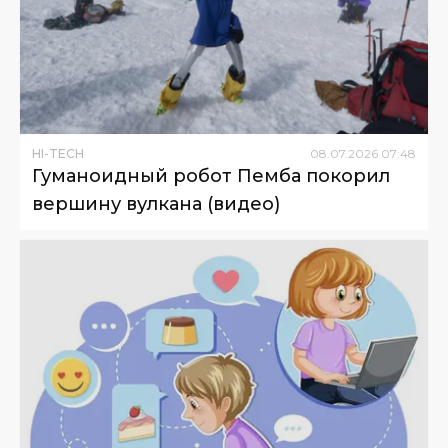
HI-TECH
08
.
07
.
2026
07
:
48
Гуманоидный робот Пемба покорил
вершину вулкана (видео)