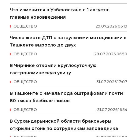
Что изменится в Узбекистане с 1 августа:
главные нововведения
ОБЩЕСТВО
29
.
07
.
2026
06
:
19
Число жертв ДТП с патрульными мотоциклами в
Ташкенте выросло до двух
ОБЩЕСТВО
29
.
07
.
2026
06
:
50
В Чирчике открыли круглосуточную
гастрономическую улицу
ОБЩЕСТВО
31
.
07
.
2026
17
:
07
В Ташкенте с начала года оштрафовали почти
80 тысяч безбилетников
ОБЩЕСТВО
31
.
07
.
2026
16
:
54
В Сурхандарьинской области браконьеры
открыли огонь по сотрудникам заповедника