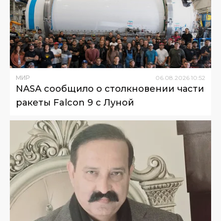
МИР
06
.
08
.
2026
10
:
52
NASA сообщило о столкновении части
ракеты Falcon 9 с Луной