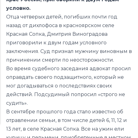
условно.
Отца четверых детей,
погибших
почти год
назад от дихлофоса в красноярском селе
Красная Сопка, Дмитрия Виноградова
приговорили к двум годам условного
заключения. Суд признал мужчину виновным в
причинении смерти по неосторожности.
Во время судебного заседания адвокат просил
оправдать своего подзащитного, который не
мог догадываться о последствиях своих
действий. Подсудимый попросил «строго не
судить».
В сентябре прошлого года стало
известно
об
отравлении семьи, в том числе детей 6, 11, 12 и
13 лет, в селе Красная Сопка. Все на ужин ели
курицу и пельмени, приобретенные в местном