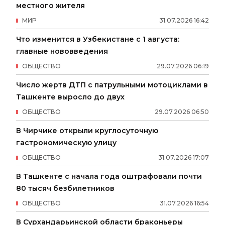
местного жителя
МИР
31
.
07
.
2026
16
:
42
Что изменится в Узбекистане с 1 августа:
главные нововведения
ОБЩЕСТВО
29
.
07
.
2026
06
:
19
Число жертв ДТП с патрульными мотоциклами в
Ташкенте выросло до двух
ОБЩЕСТВО
29
.
07
.
2026
06
:
50
В Чирчике открыли круглосуточную
гастрономическую улицу
ОБЩЕСТВО
31
.
07
.
2026
17
:
07
В Ташкенте с начала года оштрафовали почти
80 тысяч безбилетников
ОБЩЕСТВО
31
.
07
.
2026
16
:
54
В Сурхандарьинской области браконьеры