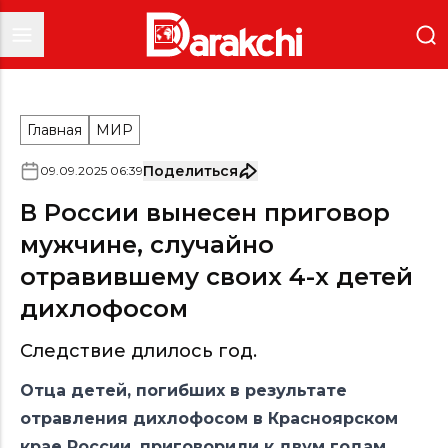
Главная
МИР
Поделиться
09
.
09
.
2025
06
:
39
В России вынесен приговор
мужчине, случайно
отравившему своих 4-х детей
дихлофосом
Следствие длилось год.
Отца детей, погибших в результате
отравления дихлофосом в Красноярском
крае России, приговорили к двум годам