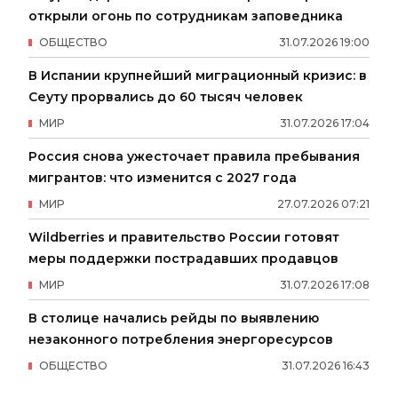
открыли огонь по сотрудникам заповедника
ОБЩЕСТВО
31
.
07
.
2026
19
:
00
В Испании крупнейший миграционный кризис: в
Сеуту прорвались до 60 тысяч человек
МИР
31
.
07
.
2026
17
:
04
Россия снова ужесточает правила пребывания
мигрантов: что изменится с 2027 года
МИР
27
.
07
.
2026
07
:
21
Wildberries и правительство России готовят
меры поддержки пострадавших продавцов
МИР
31
.
07
.
2026
17
:
08
В столице начались рейды по выявлению
незаконного потребления энергоресурсов
ОБЩЕСТВО
31
.
07
.
2026
16
:
43