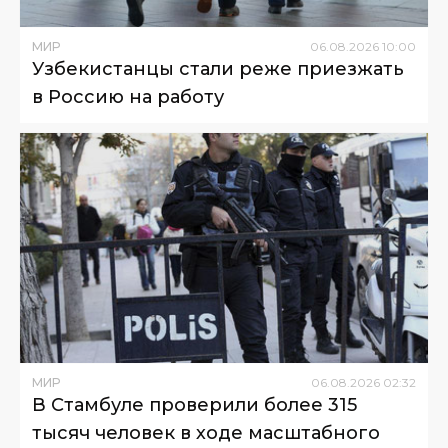
МИР
06
.
08
.
2026
10
:
00
Узбекистанцы стали реже приезжать
в Россию на работу
МИР
06
.
08
.
2026
02
:
32
В Стамбуле проверили более 315
тысяч человек в ходе масштабного