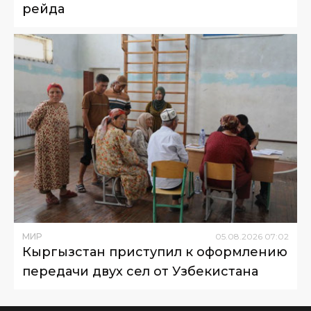
рейда
МИР
05
.
08
.
2026
07
:
02
Кыргызстан приступил к оформлению
передачи двух сел от Узбекистана