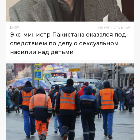
МИР
06
.
08
.
2026
10
:
45
Экс-министр Пакистана оказался под
следствием по делу о сексуальном
насилии над детьми