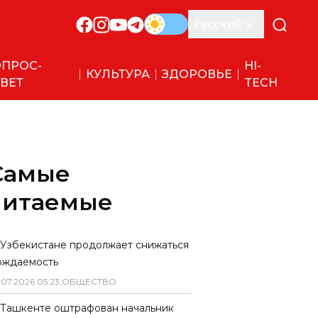
Русский
ПРОС-
HI-
КУЛЬТУРА
ЗДОРОВЬЕ
ВЕТ
TECH
Самые
читаемые
 Узбекистане продолжает снижаться
ождаемость
.
07
.
2026
05
:
23
,
ОБЩЕСТВО
 Ташкенте оштрафован начальник