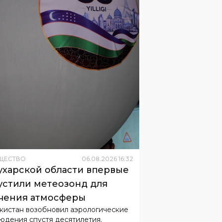
ЩЕСТВО
06
.
08
.
2026
16
:
32
ухарской области впервые
устили метеозонд для
чения атмосферы
кистан возобновил аэрологические
юдения спустя десятилетия.