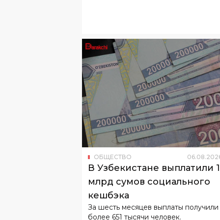
ОБЩЕСТВО
06
.
08
.
202
В Узбекистане выплатили 
млрд сумов социального
кешбэка
За шесть месяцев выплаты получили
более 651 тысячи человек.