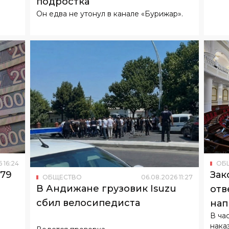
6
16
:
24
ОБ
179
Зак
ОБЩЕСТВО
06
.
08
.
2026
11
:
27
В Андижане грузовик Isuzu
отв
сбил велосипедиста
нап
В ча
нака
Ведется проверка.
несо