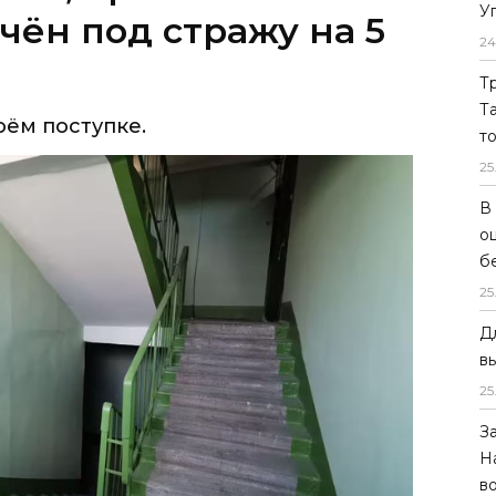
У
оём поступке.
24
Т
Т
т
25
В
о
б
25
Д
в
25
З
Н
в