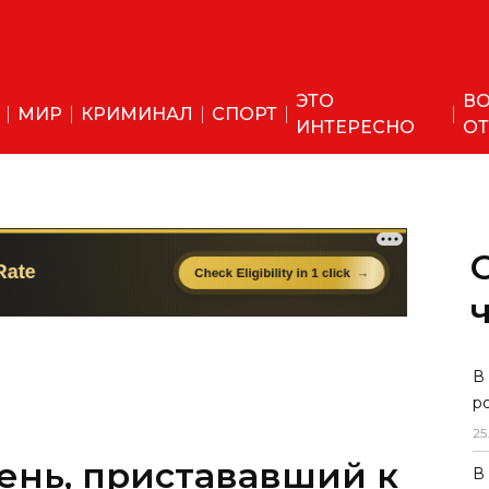
ЭТО
ВО
МИР
КРИМИНАЛ
СПОРТ
ИНТЕРЕСНО
ОТ
ень, пристававший к
В
р
чён под стражу на 5
25
В