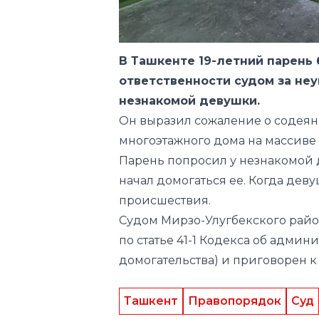
В Ташкенте 19-летний парень
ответственности судом за не
незнакомой девушки.
Он выразил сожаление о содея
многоэтажного дома на массиве Т
Парень попросил у незнакомой д
начал домогаться ее. Когда деву
происшествия.
Судом Мирзо-Улугбекского райо
по статье 41-1 Кодекса об адми
домогательства) и приговорен к
Ташкент
Правопорядок
Суд
Следите за нами в соц.сетях