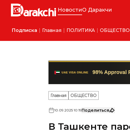
Новости
О Даракчи
Подписка
Главная
ПОЛИТИКА
ОБЩЕСТВО
Главная
ОБЩЕСТВО
Поделиться
10
.
09
.
2025
10
:
19
В Ташкенте пар
девушке, заклю
суток