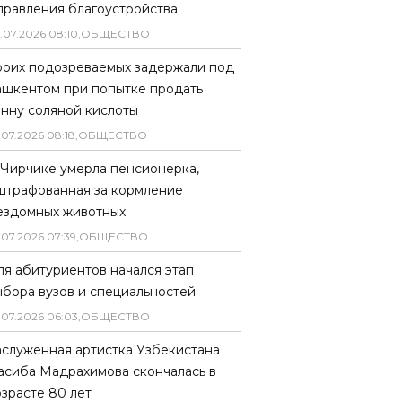
правления благоустройства
.
07
.
2026
08
:
10
,
ОБЩЕСТВО
роих подозреваемых задержали под
ашкентом при попытке продать
онну соляной кислоты
.
07
.
2026
08
:
18
,
ОБЩЕСТВО
 Чирчике умерла пенсионерка,
штрафованная за кормление
ездомных животных
.
07
.
2026
07
:
39
,
ОБЩЕСТВО
ля абитуриентов начался этап
ыбора вузов и специальностей
.
07
.
2026
06
:
03
,
ОБЩЕСТВО
аслуженная артистка Узбекистана
асиба Мадрахимова скончалась в
озрасте 80 лет