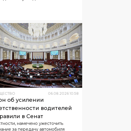
ЩЕСТВО
06
.
08
.
2026
10
:
58
он об усилении
етственности водителей
равили в Сенат
стности, намечено ужесточить
зание за передачу автомобиля
вершеннолетнему.