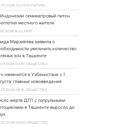
.
07
.
2026
02
:
03
,
КУЛЬТУРА
 Индонезии семиметровый питон
роглотил местного жителя
07
.
2026
16
:
42
,
МИР
аида Мирзиёева заявила о
еобходимости увеличить количество
елёных зон в Ташкенте
.
07
.
2026
04
:
37
,
ОБЩЕСТВО
то изменится в Узбекистане с 1
вгуста: главные нововведения
.
07
.
2026
06
:
19
,
ОБЩЕСТВО
исло жертв ДТП с патрульными
отоциклами в Ташкенте выросло до
вух
.
07
.
2026
06
:
50
,
ОБЩЕСТВО