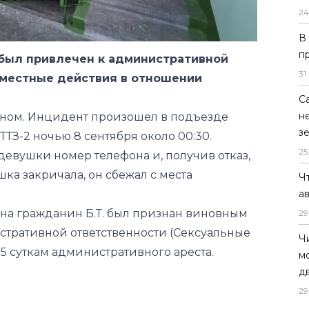
 был привлечен к административной
24
уместные действия в отношении
В
п
нном. Инцидент произошел в подъезде
31
.
ТЗ-2 ночью 8 сентября около 00:30.
евушки номер телефона и, получив отказ,
С
н
шка закричала, он сбежал с места
з
25
на гражданин Б.Т. был признан виновным
нистративной ответственности (Сексуальные
Ч
а
 5 суткам административного ареста.
29
Ч
м
д
29