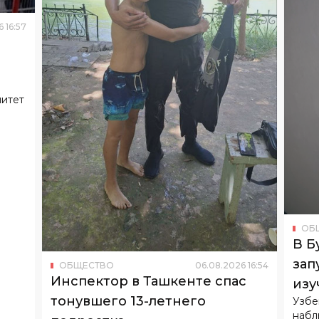
митет
ОБ
В Б
зап
ОБЩЕСТВО
06
.
08
.
2026
16
:
54
Инспектор в Ташкенте спас
изу
тонувшего 13-летнего
Узбе
набл
подростка
Он едва не утонул в канале «Бурижар».