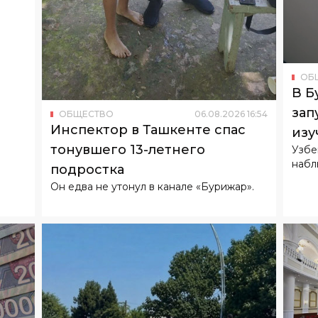
ОБ
В Б
зап
ОБЩЕСТВО
06
.
08
.
2026
16
:
54
Инспектор в Ташкенте спас
изу
тонувшего 13-летнего
Узбе
набл
подростка
Он едва не утонул в канале «Бурижар».