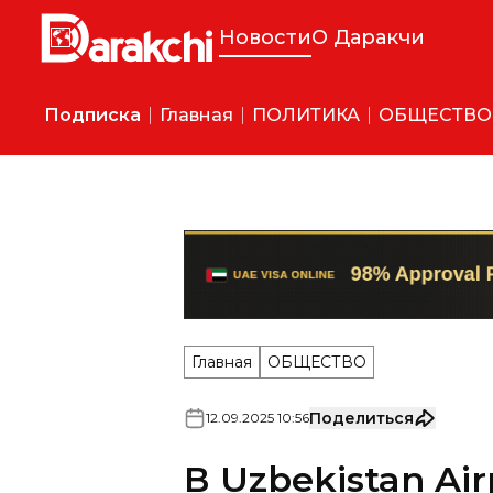
Новости
О Даракчи
Подписка
Главная
ПОЛИТИКА
ОБЩЕСТВО
Главная
ОБЩЕСТВО
Поделиться
12
.
09
.
2025
10
:
56
В Uzbekistan Air
запрещенных пр
столичном аэро