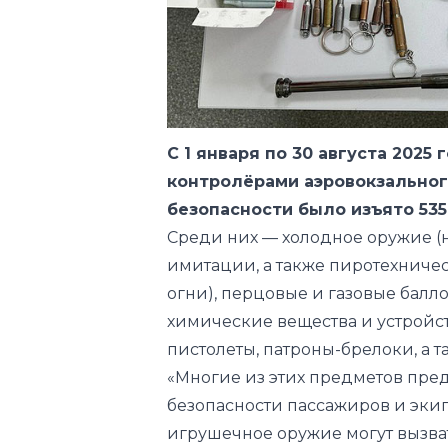
С 1 января по 30 августа 2025
контролёрами аэровокзально
безопасности было изъято 53
Среди них — холодное оружие (н
имитации, а также пиротехниче
огни), перцовые и газовые балл
химические вещества и устройс
пистолеты, патроны-брелоки, а т
«Многие из этих предметов пре
безопасности пассажиров и эки
игрушечное оружие могут вызва
рейса или инцидента на борту 
перевозки не только способств
и играет ключевую роль в обесп