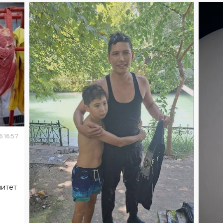
6
16
:
57
митет