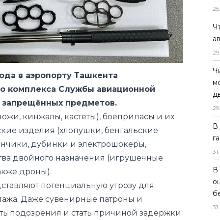
25
Ч
 года в аэропорту Ташкента
а
го комплекса Службы авиационной
29
5 запрещённых предметов.
Ч
ожи, кинжалы, кастеты), боеприпасы и их
м
ские изделия (хлопушки, бенгальские
д
ончики, дубинки и электрошокеры,
29
тва двойного назначения (игрушечные
В
акже дроны).
г
дставляют потенциальную угрозу для
31
.
пажа. Даже сувенирные патроны и
В
ть подозрения и стать причиной задержки
о
воздушного судна. Соблюдение правил
б
ует комфортному прохождению контроля, но
31
.
ечении безопасности полётов. В этой связи