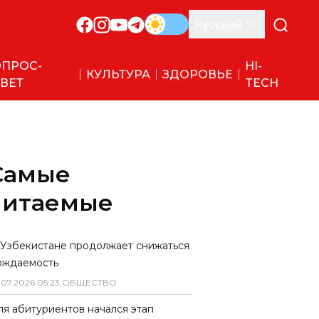
Русский
ПРОС-
HI-
КУЛЬТУРА
ЗДОРОВЬЕ
ВЕТ
TECH
Самые
читаемые
 Узбекистане продолжает снижаться
ождаемость
.
07
.
2026
05
:
23
,
ОБЩЕСТВО
ля абитуриентов начался этап