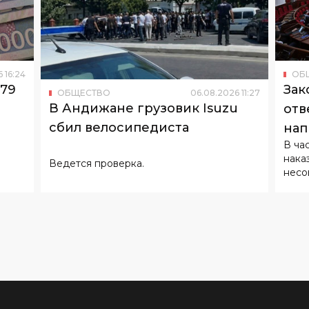
6
16
:
24
ОБ
179
Зак
ОБЩЕСТВО
06
.
08
.
2026
11
:
27
В Андижане грузовик Isuzu
отв
сбил велосипедиста
нап
В ча
нака
Ведется проверка.
несо