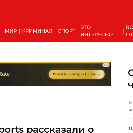
ЭТО
ВО
МИР
КРИМИНАЛ
СПОРТ
ИНТЕРЕСНО
ОТ
ports рассказали о
В
р
едметах, изъятых в
25
порту
Д