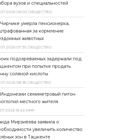
ыбора вузов и специальностей
.
07
.
2026
06
:
03
,
ОБЩЕСТВО
 Чирчике умерла пенсионерка,
штрафованная за кормление
ездомных животных
.
07
.
2026
07
:
39
,
ОБЩЕСТВО
роих подозреваемых задержали под
ашкентом при попытке продать
онну соляной кислоты
.
07
.
2026
08
:
18
,
ОБЩЕСТВО
 Индонезии семиметровый питон
роглотил местного жителя
07
.
2026
16
:
42
,
МИР
аида Мирзиёева заявила о
еобходимости увеличить количество
елёных зон в Ташкенте