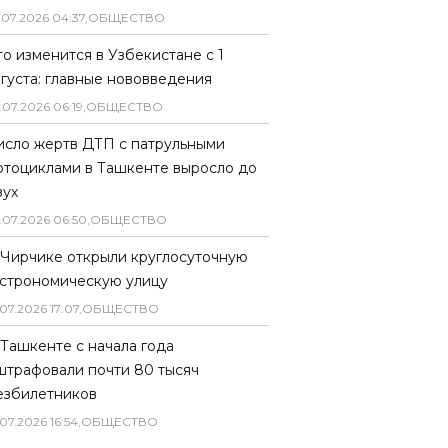
.
07
.
2026
04
:
37
,
ОБЩЕСТВО
то изменится в Узбекистане с 1
вгуста: главные нововведения
.
07
.
2026
06
:
19
,
ОБЩЕСТВО
исло жертв ДТП с патрульными
отоциклами в Ташкенте выросло до
вух
.
07
.
2026
06
:
50
,
ОБЩЕСТВО
 Чирчике открыли круглосуточную
астрономическую улицу
07
.
2026
17
:
07
,
ОБЩЕСТВО
 Ташкенте с начала года
штрафовали почти 80 тысяч
езбилетников
07
.
2026
16
:
54
,
ОБЩЕСТВО