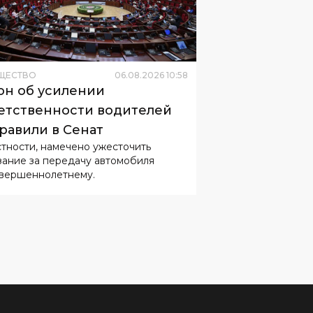
ЩЕСТВО
06
.
08
.
2026
10
:
58
он об усилении
етственности водителей
равили в Сенат
стности, намечено ужесточить
зание за передачу автомобиля
вершеннолетнему.