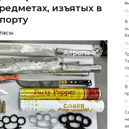
в
пасы.
25
В
о
б
25
Т
Т
т
25
В
п
31
.
С
н
з