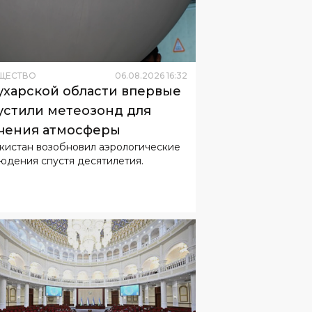
ЩЕСТВО
06
.
08
.
2026
16
:
32
ухарской области впервые
устили метеозонд для
чения атмосферы
кистан возобновил аэрологические
юдения спустя десятилетия.