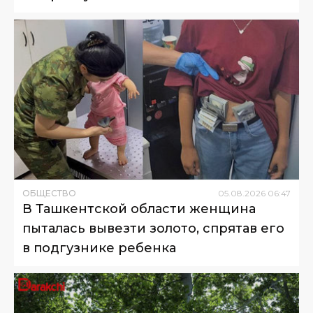
ОБЩЕСТВО
05
.
08
.
2026
06
:
47
В Ташкентской области женщина
пыталась вывезти золото, спрятав его
в подгузнике ребенка