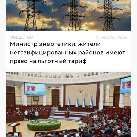
ОБЩЕСТВО
05
.
08
.
2026
02
:
56
Министр энергетики: жители
негазифицированных районов имеют
право на льготный тариф