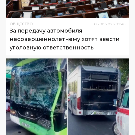
ОБЩЕСТВО
05
.
08
.
2026
02
:
45
За передачу автомобиля
несовершеннолетнему хотят ввести
уголовную ответственность