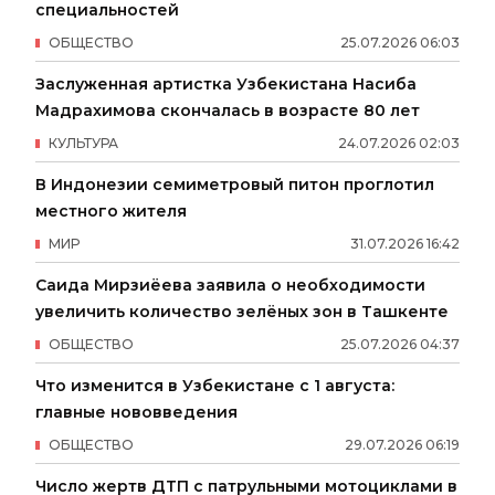
специальностей
ОБЩЕСТВО
25
.
07
.
2026
06
:
03
Заслуженная артистка Узбекистана Насиба
Мадрахимова скончалась в возрасте 80 лет
КУЛЬТУРА
24
.
07
.
2026
02
:
03
В Индонезии семиметровый питон проглотил
местного жителя
МИР
31
.
07
.
2026
16
:
42
Саида Мирзиёева заявила о необходимости
увеличить количество зелёных зон в Ташкенте
ОБЩЕСТВО
25
.
07
.
2026
04
:
37
Что изменится в Узбекистане с 1 августа:
главные нововведения
ОБЩЕСТВО
29
.
07
.
2026
06
:
19
Число жертв ДТП с патрульными мотоциклами в