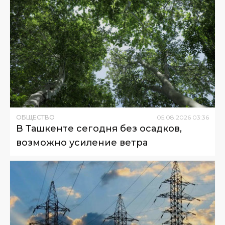
ОБЩЕСТВО
05
.
08
.
2026
03
:
36
В Ташкенте сегодня без осадков,
возможно усиление ветра