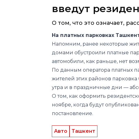
введут резиде
О том, что это означает, рас
На платных парковках Ташкен
Напомним, ранее некоторые жит
домами обустроили платные парк
автомобили, как раньше, нет во
По
данным
оператора платных па
жителей этих районов парковка б
утра и в праздничные дни — абс
О том, как оформить резидентск
ноябре, когда будут опубликов
постановление.
Авто
Ташкент