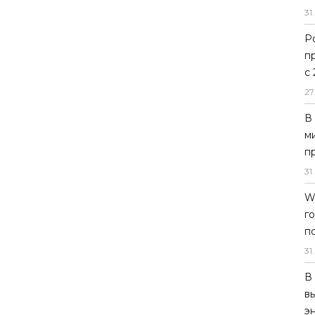
31
.
Р
п
с
27
В
м
п
31
.
W
г
п
31
.
В
в
э