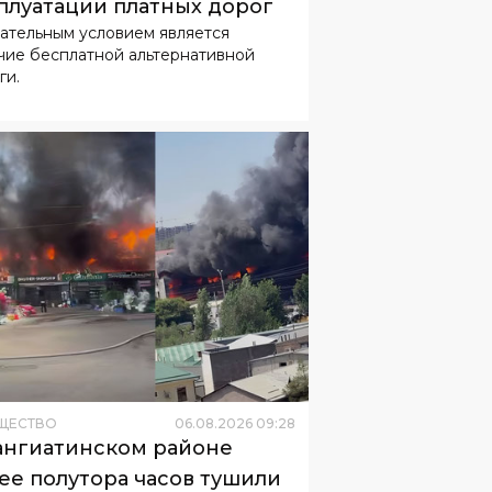
плуатации платных дорог
ательным условием является
чие бесплатной альтернативной
ги.
ЩЕСТВО
06
.
08
.
2026
09
:
28
ангиатинском районе
ее полутора часов тушили