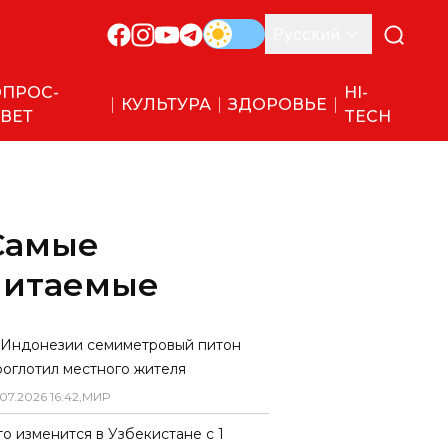
Русский
ПРОС-
HI-
КУЛЬТУРА
ЗДОРОВЬЕ
ВЕТ
TECH
Самые
читаемые
 Индонезии семиметровый питон
роглотил местного жителя
07
.
2026
16
:
42
,
МИР
то изменится в Узбекистане с 1