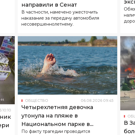
экс
направили в Сенат
Обяз
В частности, намечено ужесточить
нали
наказание за передачу автомобиля
доро
несовершеннолетнему.
ОБЩЕСТВО
06
.
08
.
2026
09
:
45
Четырехлетняя девочка
6
10
:
10
утонула на пляже в
оник
ОБ
В З
Национальном парке в
ери
бол
По факту трагедии проводится
Ташкенте