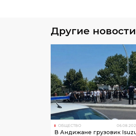
Другие новости
ОБЩЕСТВО
06
.
08
.
202
В Андижане грузовик Isuz