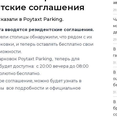
а
нтские соглашения
29
сказали в Poytaxt Parking.
Ч
м
та вводятся резидентские соглашения.
д
ели столицы обнаружили, что рядом с их
29
овки, и теперь оставлять бесплатно свои
В
зможности.
г
рковок Poytaxt Parking, теперь для
31
.
удет доступна: с 20:00 вечера до 08:00
В
олютно бесплатно.
о
ое соглашение, можно будет узнать в
б
аны все подробности и официальное
31
.
В
б
с