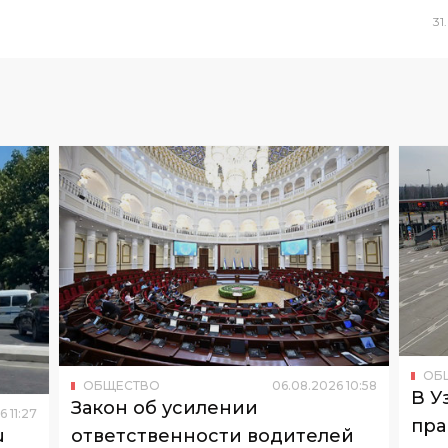
31
.
ОБ
ОБЩЕСТВО
06
.
08
.
2026
10
:
58
В У
Закон об усилении
6
11
:
27
пра
u
ответственности водителей