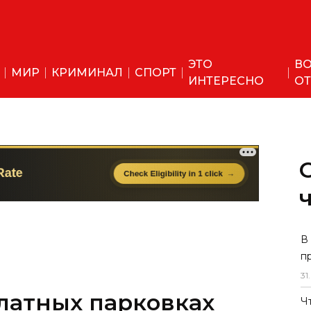
ЭТО
ВО
МИР
КРИМИНАЛ
СПОРТ
ИНТЕРЕСНО
ОТ
В
п
31
.
латных парковках
Ч