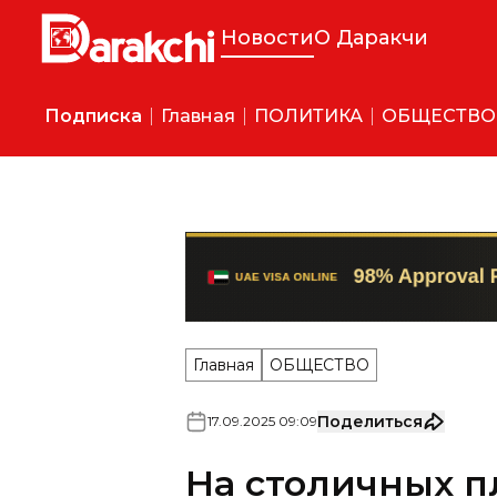
Новости
О Даракчи
Подписка
Главная
ПОЛИТИКА
ОБЩЕСТВО
Главная
ОБЩЕСТВО
Поделиться
17
.
09
.
2025
09
:
09
На столичных п