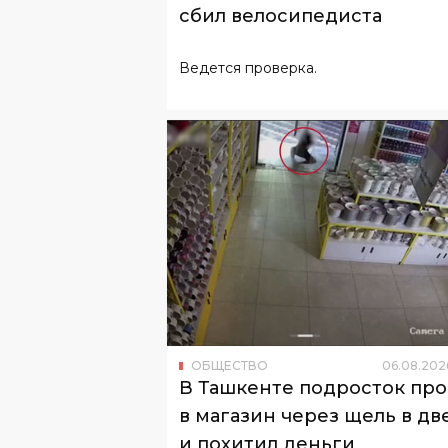
сбил велосипедиста
Ведется проверка.
ОБЩЕСТВО
06
.
08
.
202
В Ташкенте подросток пр
в магазин через щель в дв
и похитил деньги