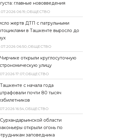
вгуста: главные нововведения
.
07
.
2026
06
:
19
,
ОБЩЕСТВО
исло жертв ДТП с патрульными
отоциклами в Ташкенте выросло до
вух
.
07
.
2026
06
:
50
,
ОБЩЕСТВО
 Чирчике открыли круглосуточную
астрономическую улицу
07
.
2026
17
:
07
,
ОБЩЕСТВО
 Ташкенте с начала года
штрафовали почти 80 тысяч
езбилетников
07
.
2026
16
:
54
,
ОБЩЕСТВО
 Сурхандарьинской области
раконьеры открыли огонь по
отрудникам заповедника