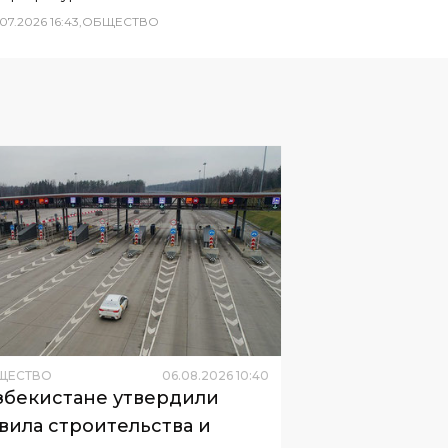
07
.
2026
16
:
43
,
ОБЩЕСТВО
ЩЕСТВО
06
.
08
.
2026
10
:
40
збекистане утвердили
вила строительства и