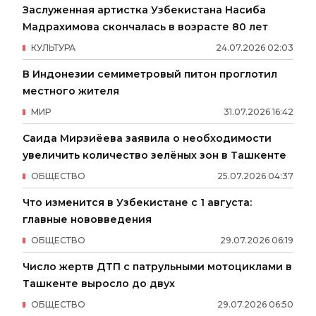
Заслуженная артистка Узбекистана Насиба
Мадрахимова скончалась в возрасте 80 лет
КУЛЬТУРА
24
.
07
.
2026
02
:
03
В Индонезии семиметровый питон проглотил
местного жителя
МИР
31
.
07
.
2026
16
:
42
Саида Мирзиёева заявила о необходимости
увеличить количество зелёных зон в Ташкенте
ОБЩЕСТВО
25
.
07
.
2026
04
:
37
Что изменится в Узбекистане с 1 августа:
главные нововведения
ОБЩЕСТВО
29
.
07
.
2026
06
:
19
Число жертв ДТП с патрульными мотоциклами в
Ташкенте выросло до двух
ОБЩЕСТВО
29
.
07
.
2026
06
:
50