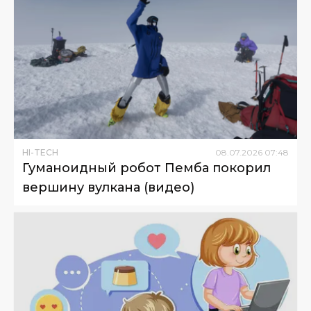
HI-TECH
08
.
07
.
2026
07
:
48
Гуманоидный робот Пемба покорил
вершину вулкана (видео)