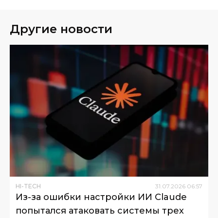
Другие новости
HI-TECH
31
.
07
.
2026
06
:
57
Из-за ошибки настройки ИИ Claude
попытался атаковать системы трех