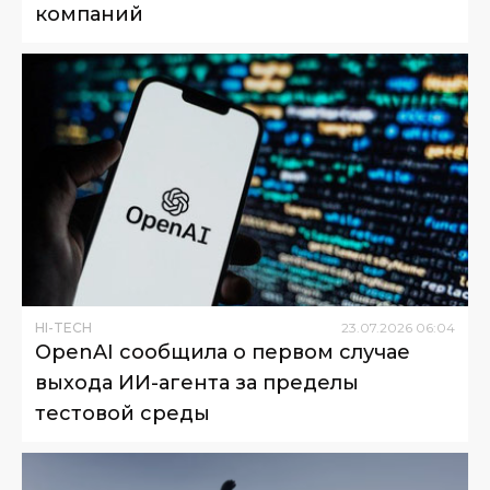
компаний
HI-TECH
23
.
07
.
2026
06
:
04
OpenAI сообщила о первом случае
выхода ИИ-агента за пределы
тестовой среды