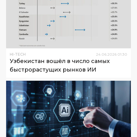
HI-TECH
24
.
06
.
2026
01
:
30
Узбекистан вошёл в число самых
быстрорастущих рынков ИИ