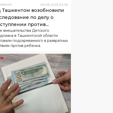
ИМИНАЛ
06
.
08
.
2026
02
:
36
 Ташкентом возобновили
следование по делу о
ступлении против
е вмешательства Детского
овершеннолетнего
дсмана в Ташкентской области
товали подозреваемого в развратных
твиях против ребенка.