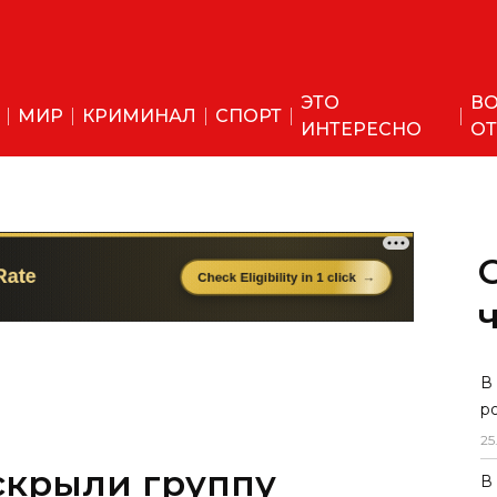
ЭТО
ВО
МИР
КРИМИНАЛ
СПОРТ
ИНТЕРЕСНО
ОТ
В
р
25
скрыли группу
В