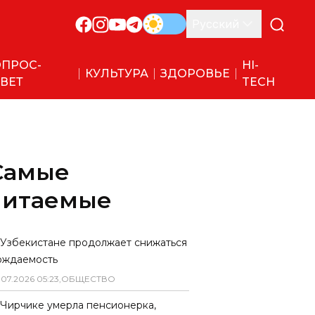
Русский
ПРОС-
HI-
КУЛЬТУРА
ЗДОРОВЬЕ
ВЕТ
TECH
Самые
читаемые
 Узбекистане продолжает снижаться
ождаемость
.
07
.
2026
05
:
23
,
ОБЩЕСТВО
 Чирчике умерла пенсионерка,