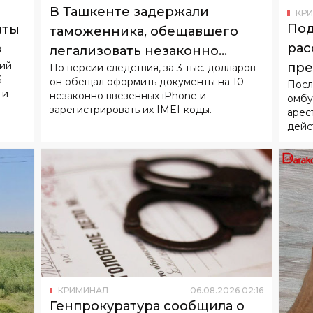
В Ташкенте задержали
КР
Под
аты
таможенника, обещавшего
рас
в
легализовать незаконно
ний
пре
По версии следствия, за 3 тыс. долларов
ввезенные iPhone
6
он обещал оформить документы на 10
Посл
нес
 и
незаконно ввезенных iPhone и
омбу
зарегистрировать их IMEI-коды.
арес
дейс
КРИМИНАЛ
06
.
08
.
2026
02
:
16
Генпрокуратура сообщила о