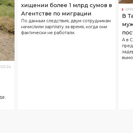
хищении более 1 млрд сумов в
КР
Агентстве по миграции
В Т
По данным следствия, двум сотрудникам
муж
начислили зарплату за время, когда они
пос
фактически не работали.
А в 
дол
пред
заде
вымо
02
:
24
де.