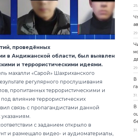
25
Ч
а
29
Ч
тий, проведённых
м
и в Андижанской области, был выявлен
д
тскими и террористическими идеями.
29
ель махалли «Сарой» Шахриханского
В
результате регулярного прослушивания
г
лов, пропитанных террористическими и
31
.
 под влияние террористических
В
овил связь с пропагандистами данной
о
 указаниям.
б
соответствии с заданием открыло в
31
.
унт и размещало видео- и аудиоматериалы,