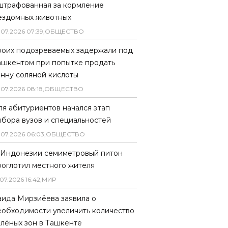
штрафованная за кормление
ездомных животных
.
07
.
2026
07
:
39
,
ОБЩЕСТВО
роих подозреваемых задержали под
ашкентом при попытке продать
онну соляной кислоты
.
07
.
2026
08
:
18
,
ОБЩЕСТВО
ля абитуриентов начался этап
ыбора вузов и специальностей
.
07
.
2026
06
:
03
,
ОБЩЕСТВО
 Индонезии семиметровый питон
роглотил местного жителя
07
.
2026
16
:
42
,
МИР
аида Мирзиёева заявила о
еобходимости увеличить количество
елёных зон в Ташкенте