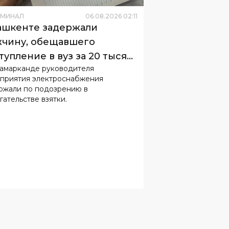
ИМИНАЛ
06
.
08
.
2026
02
:
11
ашкенте задержали
чину, обещавшего
тупление в вуз за 20 тысяч
Самарканде руководителя
ларов
приятия электроснабжения
ржали по подозрению в
гательстве взятки.