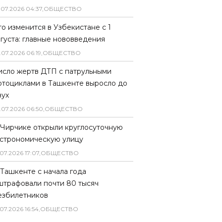
.
07
.
2026
04
:
37
,
ОБЩЕСТВО
то изменится в Узбекистане с 1
вгуста: главные нововведения
.
07
.
2026
06
:
19
,
ОБЩЕСТВО
исло жертв ДТП с патрульными
отоциклами в Ташкенте выросло до
вух
.
07
.
2026
06
:
50
,
ОБЩЕСТВО
 Чирчике открыли круглосуточную
астрономическую улицу
07
.
2026
17
:
07
,
ОБЩЕСТВО
 Ташкенте с начала года
штрафовали почти 80 тысяч
езбилетников
07
.
2026
16
:
54
,
ОБЩЕСТВО