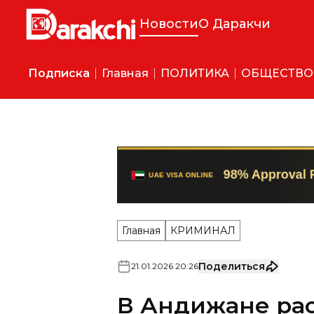
Новости
О Даракчи
Подписка
Главная
ПОЛИТИКА
ОБЩЕСТВО
Главная
КРИМИНАЛ
Поделиться
21
.
01
.
2026
20
:
26
В Андижане ра