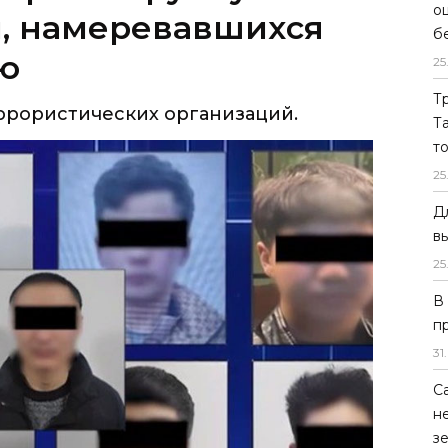
о
, намеревавшихся
б
ю
25
Т
ррористических организаций.
Т
т
25
Д
в
25
В
п
31
.
С
н
з