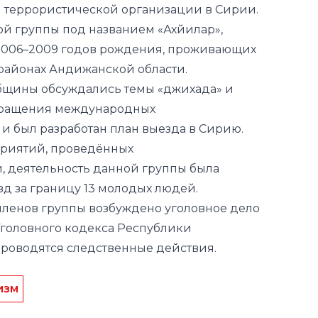
 террористической организации в Сирии.
ой группы под названием «Ахйилар»,
2006–2009 годов рождения, проживающих
районах Андижанской области.
бщины обсуждались темы «джихада» и
обращения международных
и был разработан план выезда в Сирию.
приятий, проведённых
 деятельность данной группы была
д за границу 13 молодых людей.
членов группы возбуждено уголовное дело
4 Уголовного кодекса Республики
проводятся следственные действия.
изм