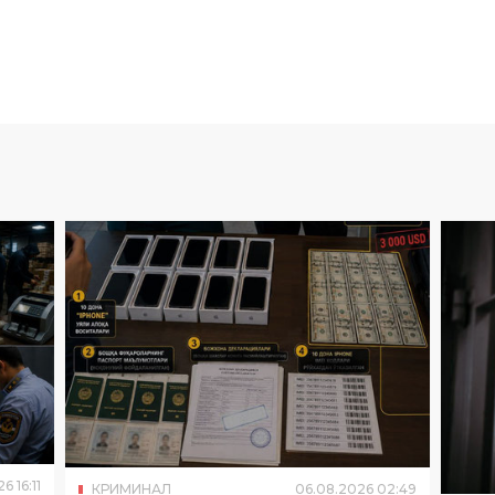
26
16
:
11
КРИМИНАЛ
06
.
08
.
2026
02
:
49