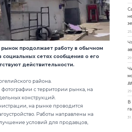
С
н
з
25
Ч
 рынок продолжает работу в обычном
а
в социальных сетях сообщения о его
29
етствуют действительности.
Ч
м
ргелийского района.
д
 фотографии с территории рынка, на
29
тдельных конструкций.
В
нистрации, на рынке проводится
г
гоустройство. Работы направлены на
31
.
лучшение условий для продавцов,