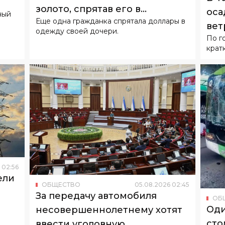
золото, спрятав его в
оса
ный
Еще одна гражданка спрятала доллары в
подгузнике ребенка
вет
одежду своей дочери.
По г
крат
02
:
56
ели
ОБЩЕСТВО
05
.
08
.
2026
02
:
45
За передачу автомобиля
ОБ
Оди
несовершеннолетнему хотят
сто
ввести уголовную