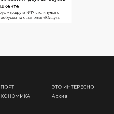
ашкенте
бус маршрута №17 столкнулся с
тробусом на остановке «Юлдуз».
СПОРТ
ЭТО ИНТЕРЕСНО
ЭКОНОМИКА
Архив