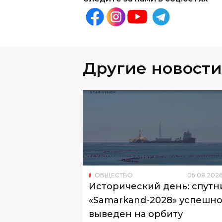
Другие новости
ОБЩЕСТВО
05
.
08
.
202
Исторический день: спутн
«Samarkand-2028» успешн
выведен на орбиту