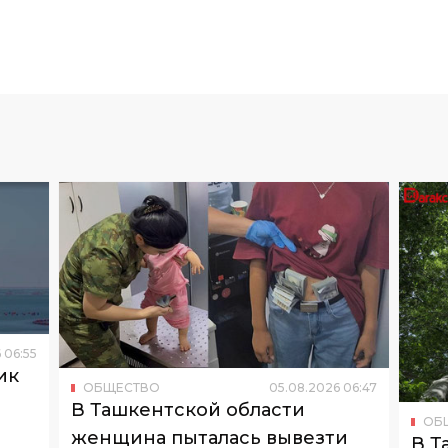
6
06
:
55
ик
ОБЩЕСТВО
05
.
08
.
2026
06
:
47
о
В Ташкентской области
ОБ
женщина пыталась вывезти
В Т