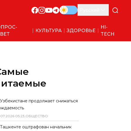
Русский
ПРОС-
HI-
КУЛЬТУРА
ЗДОРОВЬЕ
ВЕТ
TECH
Самые
читаемые
 Узбекистане продолжает снижаться
ождаемость
.
07
.
2026
05
:
23
,
ОБЩЕСТВО
 Ташкенте оштрафован начальник