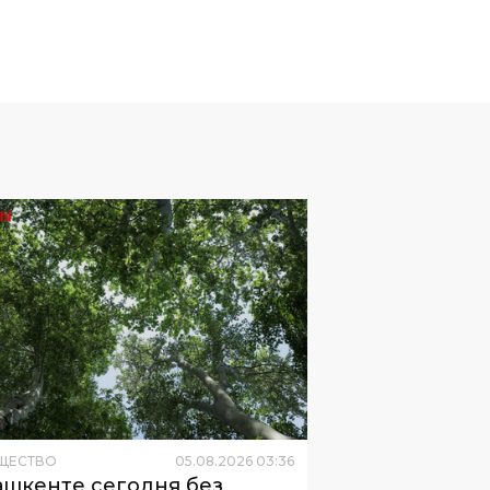
ЩЕСТВО
05
.
08
.
2026
03
:
36
ашкенте сегодня без