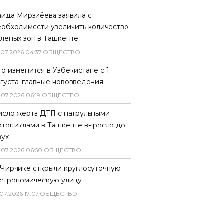
аида Мирзиёева заявила о
еобходимости увеличить количество
елёных зон в Ташкенте
.
07
.
2026
04
:
37
,
ОБЩЕСТВО
то изменится в Узбекистане с 1
вгуста: главные нововведения
.
07
.
2026
06
:
19
,
ОБЩЕСТВО
исло жертв ДТП с патрульными
отоциклами в Ташкенте выросло до
вух
.
07
.
2026
06
:
50
,
ОБЩЕСТВО
 Чирчике открыли круглосуточную
астрономическую улицу
07
.
2026
17
:
07
,
ОБЩЕСТВО