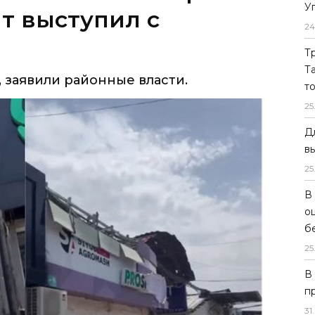
У
ят выступил с
24
Т
Т
заявили районные власти.
т
25
Д
в
25
В
о
б
25
В
п
31
.