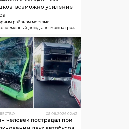
дков, возможно усиление
ра
орным районам местами
ковременный дождь, возможна гроза.
ЩЕСТВО
05
.
08
.
2026
02
:
43
н человек пострадал при
лкновении двух автобусов