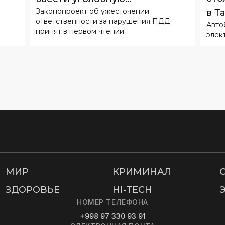
Законопроект об ужесточении
в Т
ответственность
ответственности за нарушения ПДД
Авто
принят в первом чтении.
элек
МИР
КРИМИНАЛ
ЗДОРОВЬЕ
HI-TECH
НОМЕР ТЕЛЕФОНА
+998 97 330 93 91