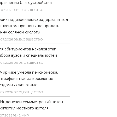
правления благоустройства
.
07
.
2026
08
:
10
,
ОБЩЕСТВО
роих подозреваемых задержали под
ашкентом при попытке продать
онну соляной кислоты
.
07
.
2026
08
:
18
,
ОБЩЕСТВО
ля абитуриентов начался этап
ыбора вузов и специальностей
.
07
.
2026
06
:
03
,
ОБЩЕСТВО
 Чирчике умерла пенсионерка,
штрафованная за кормление
ездомных животных
.
07
.
2026
07
:
39
,
ОБЩЕСТВО
 Индонезии семиметровый питон
роглотил местного жителя
07
.
2026
16
:
42
,
МИР