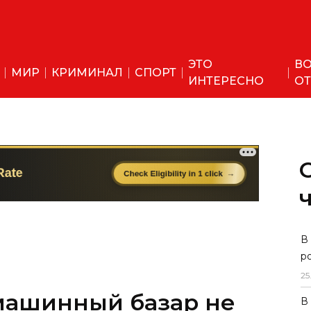
ЭТО
ВО
МИР
КРИМИНАЛ
СПОРТ
ИНТЕРЕСНО
ОТ
В
р
25
машинный базар не
В