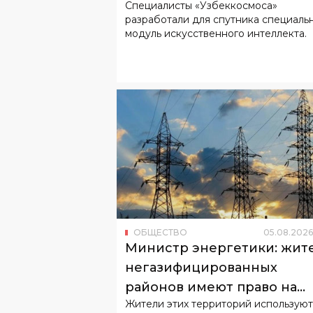
Специалисты «Узбеккосмоса»
разработали для спутника специаль
модуль искусственного интеллекта.
ОБЩЕСТВО
05
.
08
.
2026
Министр энергетики: жит
негазифицированных
районов имеют право на
Жители этих территорий используют
льготный тариф