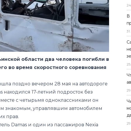
24
В
п
31
.
С
н
з
ьинской области два человека погибли в
25
го во время скоростного соревнования
Ч
а
шла поздно вечером 28 мая на автодороге
29
s находился 17-летний подросток без
Вместе с четырьмя одноклассниками он
Ч
м
ним знакомым, управлявшим автомобилем
д
их прав.
29
тель Damas и один из пассажиров Nexia