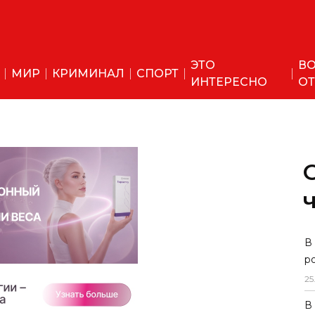
ЭТО
ВО
МИР
КРИМИНАЛ
СПОРТ
ИНТЕРЕСНО
ОТ
В
р
25
В