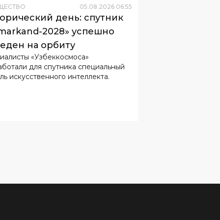
ЩЕСТВО
05
.
08
.
2026
06
:
55
орический день: спутник
markand-2028» успешно
еден на орбиту
иалисты «Узбеккосмоса»
аботали для спутника специальный
ль искусственного интеллекта.