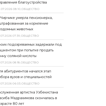
правления благоустройства
.
07
.
2026
08
:
10
,
ОБЩЕСТВО
 Чирчике умерла пенсионерка,
штрафованная за кормление
ездомных животных
.
07
.
2026
07
:
39
,
ОБЩЕСТВО
роих подозреваемых задержали под
ашкентом при попытке продать
онну соляной кислоты
.
07
.
2026
08
:
18
,
ОБЩЕСТВО
ля абитуриентов начался этап
ыбора вузов и специальностей
.
07
.
2026
06
:
03
,
ОБЩЕСТВО
аслуженная артистка Узбекистана
асиба Мадрахимова скончалась в
озрасте 80 лет