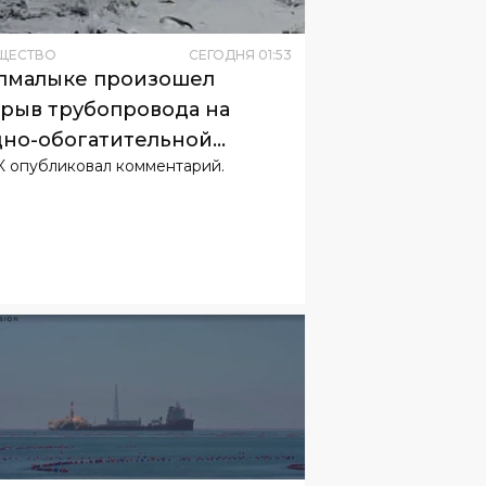
ЩЕСТВО
СЕГОДНЯ
01
:
53
лмалыке произошел
рыв трубопровода на
но-обогатительной
 опубликовал комментарий.
рике