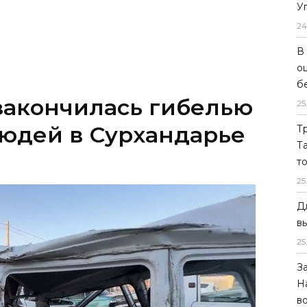
У
24
В
о
б
 закончилась гибелью
25
юдей в Сурхандарье
Т
Т
т
25
Д
в
25
З
Н
в