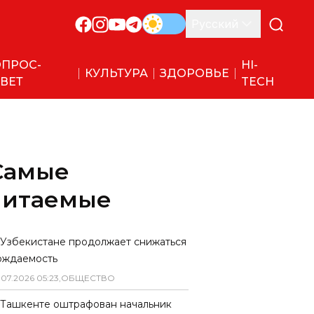
Русский
ПРОС-
HI-
КУЛЬТУРА
ЗДОРОВЬЕ
ВЕТ
TECH
Самые
читаемые
 Узбекистане продолжает снижаться
ождаемость
.
07
.
2026
05
:
23
,
ОБЩЕСТВО
 Ташкенте оштрафован начальник