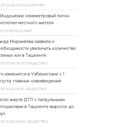
.
07
.
2026
02
:
03
,
КУЛЬТУРА
 Индонезии семиметровый питон
роглотил местного жителя
07
.
2026
16
:
42
,
МИР
аида Мирзиёева заявила о
еобходимости увеличить количество
елёных зон в Ташкенте
.
07
.
2026
04
:
37
,
ОБЩЕСТВО
то изменится в Узбекистане с 1
вгуста: главные нововведения
.
07
.
2026
06
:
19
,
ОБЩЕСТВО
исло жертв ДТП с патрульными
отоциклами в Ташкенте выросло до
вух
.
07
.
2026
06
:
50
,
ОБЩЕСТВО