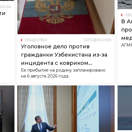
02
:
04
ти
ОБ
В А
про
мед
ОБЩЕСТВО
СЕГОДНЯ
01
:
59
АГМК
фаб
Уголовное дело против
гражданки Узбекистана из-за
инцидента с ковриком
Ее прибытие на родину запланировано
возбуждать не будут
на 6 августа 2026 года.