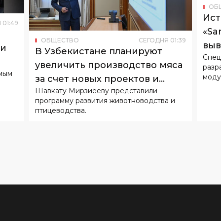
ОБ
Ист
Я
01
:
49
«Sa
ОБЩЕСТВО
СЕГОДНЯ
01
:
39
выв
ии
В Узбекистане планируют
Спец
увеличить производство мяса
разр
амым
моду
за счет новых проектов и
Шавкату Мирзиёеву представили
импорта
программу развития животноводства и
птицеводства.