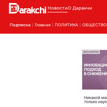
Новости
О Даракчи
Подписка
Главная
ПОЛИТИКА
ОБЩЕСТВО
MEDIASNIPER