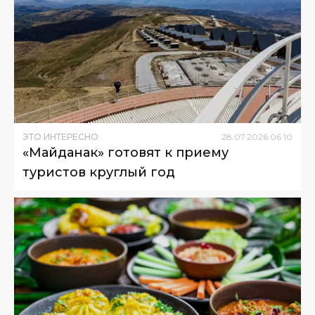
ЭТО ИНТЕРЕСНО
28
.
07
.
2026
06
:
10
«Майданак» готовят к приему
туристов круглый год