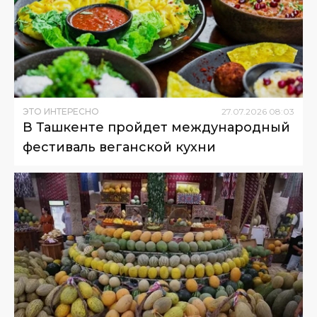
ЭТО ИНТЕРЕСНО
27
.
07
.
2026
08
:
03
В Ташкенте пройдет международный
фестиваль веганской кухни