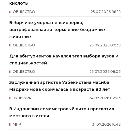
кислоты
ОБЩЕСТВО
25
.
07
.
2026
08
:
18
В Чирчике умерла пенсионерка,
оштрафованная за кормление бездомных
животных
ОБЩЕСТВО
25
.
07
.
2026
07
:
39
Для абитуриентов начался этап выбора вузов и
специальностей
ОБЩЕСТВО
25
.
07
.
2026
06
:
03
Заслуженная артистка Узбекистана Насиба
Мадрахимова скончалась в возрасте 80 лет
КУЛЬТУРА
24
.
07
.
2026
02
:
03
В Индонезии семиметровый питон проглотил
местного жителя
МИР
31
.
07
.
2026
16
:
42