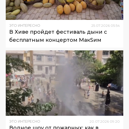
ЭТО ИНТЕРЕСНО
25
.
07
.
2026
05
:
54
В Хиве пройдет фестиваль дыни с
бесплатным концертом МакSим
ЭТО ИНТЕРЕСНО
20
.
07
.
2026
09
:
20
Водное шоу от пожарных: как в