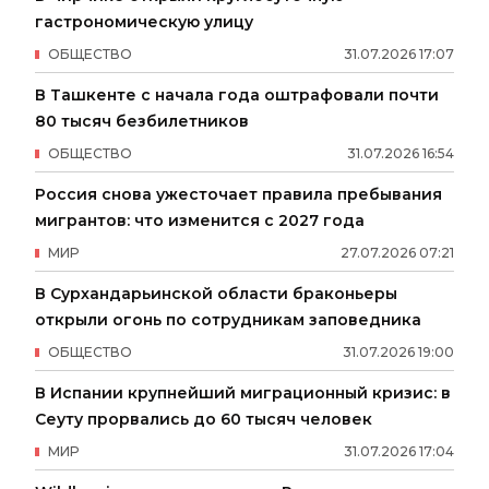
гастрономическую улицу
ОБЩЕСТВО
31
.
07
.
2026
17
:
07
В Ташкенте с начала года оштрафовали почти
80 тысяч безбилетников
ОБЩЕСТВО
31
.
07
.
2026
16
:
54
Россия снова ужесточает правила пребывания
мигрантов: что изменится с 2027 года
МИР
27
.
07
.
2026
07
:
21
В Сурхандарьинской области браконьеры
открыли огонь по сотрудникам заповедника
ОБЩЕСТВО
31
.
07
.
2026
19
:
00
В Испании крупнейший миграционный кризис: в
Сеуту прорвались до 60 тысяч человек
МИР
31
.
07
.
2026
17
:
04