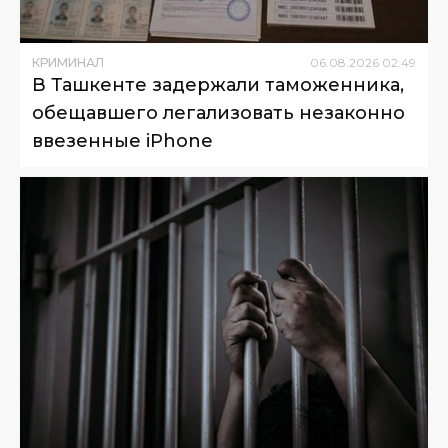
КРИМИНАЛ
06
.
08
.
2026
02
:
49
В Ташкенте задержали таможенника,
обещавшего легализовать незаконно
ввезенные iPhone