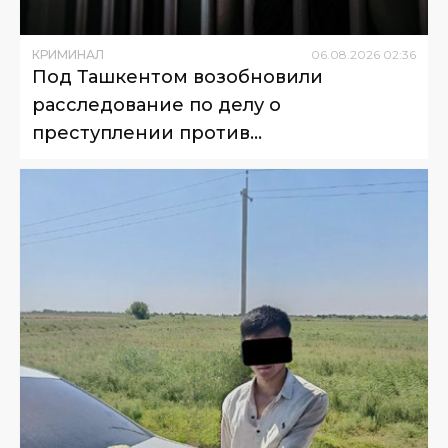
КРИМИНАЛ
06
.
08
.
2026
02
:
36
Под Ташкентом возобновили
расследование по делу о
преступлении против
несовершеннолетнего