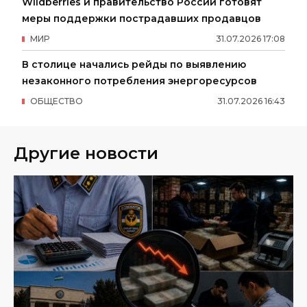
Wildberries и правительство России готовят
меры поддержки пострадавших продавцов
МИР
31
.
07
.
2026
17
:
08
В столице начались рейды по выявлению
незаконного потребления энергоресурсов
ОБЩЕСТВО
31
.
07
.
2026
16
:
43
Другие новости