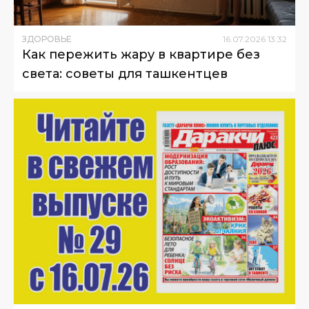
ЗДОРОВЬЕ
16
.
07
.
2026
13
:
32
Как пережить жару в квартире без
света: советы для ташкентцев