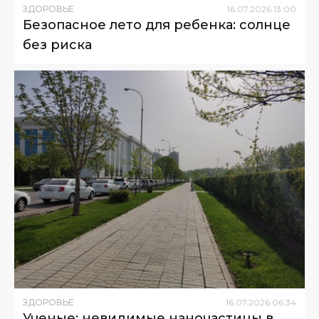
ЗДОРОВЬЕ
16
.
07
.
2026
13
:
00
Безопасное лето для ребенка: солнце
без риска
ЗДОРОВЬЕ
16
.
07
.
2026
06
:
34
Ученые: невидимые наночастицы в